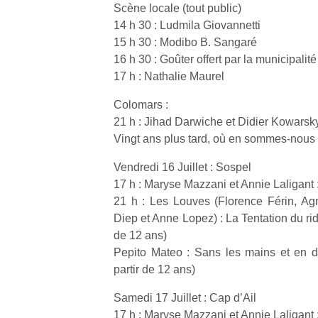
à 
Scène locale (tout public)
co
14 h 30 : Ludmila Giovannetti
…
15 h 30 : Modibo B. Sangaré
16 h 30 : Goûter offert par la municipalité
17 h : Nathalie Maurel
Colomars :
21 h : Jihad Darwiche et Didier Kowarsk
Vingt ans plus tard, où en sommes-nous
Vendredi 16 Juillet : Sospel
17 h : Maryse Mazzani et Annie Laligant :
l’
21 h : Les Louves (Florence Férin, A
NextGen,
Diep et Anne Lopez) : La Tentation du ri
Des
une
de 12 ans)
trampolines
nouvelle
Pepito Mateo : Sans les mains et en 
pour les
Ap
trottinette
co
partir de 12 ans)
grands et
mécanique
su
les petits !
Beeper
Samedi 17 Juillet : Cap d’Ail
de
Durant les
Les
co
17 h : Maryse Mazzani et Annie Laligant :
vacances