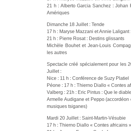
enfants
fe
21 h : Alberto Garcia Sanchez : Johan
estivales
débordent
he
et avec le
Amériques
souvent
di
retour des
d’énergie.
de
beaux
Dimanche 18 Juillet : Tende
Varier les
re
jours, c’est
17 h : Maryse Mazzani et Annie Laligant :
occupations
de
l’occasion
21 h : Pierre Rosat : Destins glissants
n’est pas
d’
rêvée
Michèle Bouhet et Jean-Louis Compagno
toujours
pe
pour les
les autres
simple.
pr
enfants
Conjuguer
15
de…
Spectacle créé spécialement pour les 2
divertissement,
Juillet :
activité
physique
Nice : 11 h : Conférence de Suzy Platiel
ou
Péone : 17 h : Thierno Diallo « Contes afr
apprentissage…
Valberg : 21h : Eric Pintus : Que le diab
Armelle Audigane et Peppo (accordéon et 
musiques tsiganes)
Mardi 20 Juillet : Saint-Martin-Vésubie
17 h : Thierno Diallo « Contes africains »