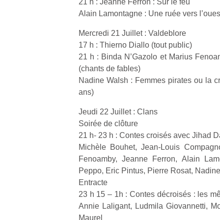
21 h : Jeanne Ferron : Sur le feu
Alain Lamontagne : Une ruée vers l’oues
Mercredi 21 Juillet : Valdeblore
17 h : Thierno Diallo (tout public)
21 h : Binda N’Gazolo et Marius Fenoa
(chants de fables)
Nadine Walsh : Femmes pirates ou la cris
ans)
Jeudi 22 Juillet : Clans
Soirée de clôture
21 h- 23 h : Contes croisés avec Jihad 
Michèle Bouhet, Jean-Louis Compagnon
Fenoamby, Jeanne Ferron, Alain Lam
Peppo, Eric Pintus, Pierre Rosat, Nadin
Entracte
23 h 15 – 1h : Contes décroisés : les 
Annie Laligant, Ludmila Giovannetti, M
Maurel