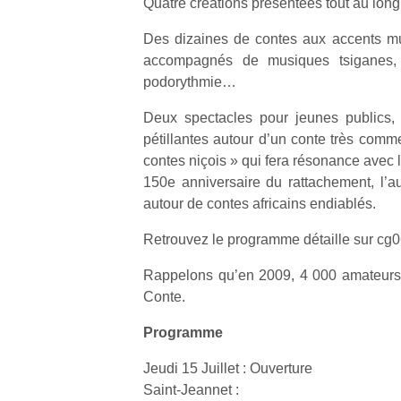
Quatre créations présentées tout au long 
p
e
Des dizaines de contes aux accents mul
u
accompagnés de musiques tsiganes, 
podorythmie…
Deux spectacles pour jeunes publics,
pétillantes autour d’un conte très comm
cl
contes niçois » qui fera résonance avec l
Le
150e anniversaire du rattachement, l’a
pe
autour de contes africains endiablés.
qu
qu
Retrouvez le programme détaille sur cg06
so
s
Rappelons qu’en 2009, 4 000 amateurs 
c
Conte.
p
en
Programme
Do
me
Jeudi 15 Juillet : Ouverture
am
Saint-Jeannet :