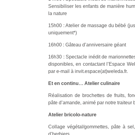
Sensibiliser les enfants de manière humo
la nature
15h00 : Atelier de massage du bébé (jusq
uniquement*)
Un
16h00 : Gâteau d’anniversaire géant
16h30 : Spectacle inédit de marionnettes
p
disponibles, en contactant l’Espace W
e
par e-mail à invit.espace(at)weleda.fr.
u
Et en continu… Atelier culinaire
Réalisation de brochettes de fruits, fo
pâte d’amande, animé par notre traiteur 
cl
Atelier bricolo-nature
Le
pe
Collage végétal/gommettes, pâte à sel, 
qu
d’herbiers…