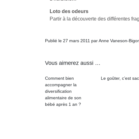
qu
so
Loto des odeurs
s
Partir à la découverte des différentes f
c
p
en
Publié le 27 mars 2011 par Anne Vaneson-Bigo
Do
me
am
à 
Vous aimerez aussi …
co
…
Comment bien
Le goûter, c’est sac
accompagner la
diversification
alimentaire de son
bébé après 1 an ?