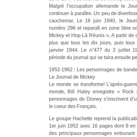
Durant les
Ap
Beeper
Malgré l’occupation allemande le Jou
vacances
co
Les
continuer à paraître. Un peu de diverti
estivales
su
enfants
cauchemar. Le 16 juin 1940, le Journ
et avec le
de
débordent
retour des
co
numéro 296 et reparaît en zone libre so
souvent
beaux
fe
d’énergie.
Mickey et Hop-Là Réunis ». A partir de 
jours, c’est
he
Varier les
plus que tous les dix jours, puis tous
l’occasion
di
occupations
janvier 1944. Le n°477 du 2 juillet 1
rêvée
de
n’est pas
période du journal qui se taira ensuite p
pour les
re
toujours
enfants
de
simple.
1952-1962 : Les personnages de bande 
de…
d’
Conjuguer
Le Journal de Mickey
pe
divertissement,
Le monde se transforme! L’après-guerr
pr
activité
monde, Bill Haley enregistre « Rock 
15
physique
personnages de Disney s’inscrivent d’u
ou
apprentissage…
le coeur des Français.
Le groupe Hachette reprend la publicati
1er juin 1952 avec 16 pages dont 8 en q
des principaux personnages entourant 