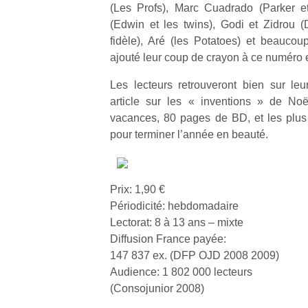
(Les Profs), Marc Cuadrado (Parker e
Un
(Edwin et les twins), Godi et Zidrou (
fidèle), Aré (les Potatoes) et beaucou
ajouté leur coup de crayon à ce numéro 
p
Les lecteurs retrouveront bien sur leu
e
article sur les « inventions » de No
u
vacances, 80 pages de BD, et les plus
pour terminer l’année en beauté.
cl
Prix: 1,90 €
Le
Périodicité: hebdomadaire
pe
Lectorat: 8 à 13 ans – mixte
qu
Diffusion France payée:
qu
147 837 ex. (DFP OJD 2008 2009)
so
Audience: 1 802 000 lecteurs
s
(Consojunior 2008)
c
p