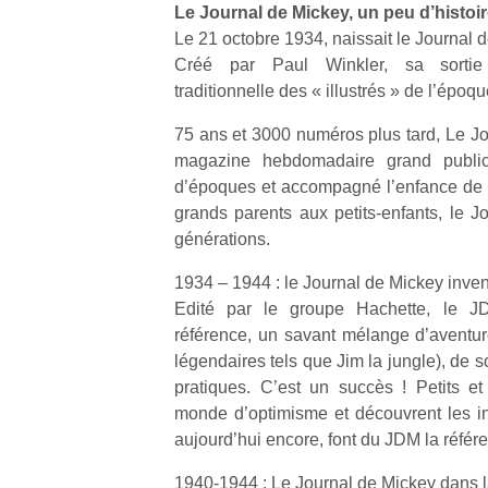
Le Journal de Mickey, un peu d’histo
en
Do
Le 21 octobre 1934, naissait le Journal 
me
Créé par Paul Winkler, sa sortie 
am
traditionnelle des « illustrés » de l’époqu
à 
co
75 ans et 3000 numéros plus tard, Le Jo
…
magazine hebdomadaire grand public
d’époques et accompagné l’enfance de 
grands parents aux petits-enfants, le J
générations.
1934 – 1944 : le Journal de Mickey inven
Edité par le groupe Hachette, le 
référence, un savant mélange d’aventu
légendaires tels que Jim la jungle), de sc
NextGen,
Des
pratiques. C’est un succès ! Petits e
une
trampolines
l’
monde d’optimisme et découvrent les i
nouvelle
pour les
aujourd’hui encore, font du JDM la référ
trottinette
grands et
mécanique
les petits !
1940-1944 : Le Journal de Mickey dans l