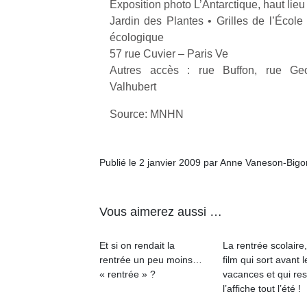
Exposition photo L’Antarctique, haut lieu
Jardin des Plantes • Grilles de l’École
écologique
57 rue Cuvier – Paris Ve
Autres accès : rue Buffon, rue Geoff
Valhubert
Un
Source: MNHN
p
e
Publié le 2 janvier 2009 par Anne Vaneson-Big
u
Vous aimerez aussi …
Et si on rendait la
La rentrée scolaire
cl
rentrée un peu moins…
film qui sort avant l
Le
« rentrée » ?
vacances et qui res
pe
l’affiche tout l’été !
qu