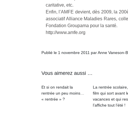
physique
caritative, etc.
ou
Enfin, l’AMFE devient, dès 2009, la 200è
apprentissage…
associatif Alliance Maladies Rares, colle
Fondation Groupama pour la santé.
http://www.amfe.org
Publié le 1 novembre 2011 par Anne Vaneson-B
Vous aimerez aussi …
Et si on rendait la
La rentrée scolaire
rentrée un peu moins…
film qui sort avant l
« rentrée » ?
vacances et qui res
l’affiche tout l’été !