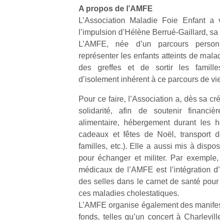
A propos de l’AMFE
L’Association Maladie Foie Enfant a 
NextGen,
l’
Des
l’impulsion d’Hélène Berrué-Gaillard, sa
une
trampolines
L’AMFE, née d’un parcours personn
nouvelle
pour les
représenter les enfants atteints de malad
trottinette
grands et
des greffes et de sortir les famille
mécanique
Ap
les petits !
d’isolement inhérent à ce parcours de vie
Beeper
co
Durant les
Les
su
vacances
Pour ce faire, l’Association a, dès sa cr
enfants
de
estivales
solidarité, afin de soutenir financiè
débordent
co
et avec le
alimentaire, hébergement durant les hos
souvent
fe
retour des
cadeaux et fêtes de Noël, transport de
d’énergie.
he
beaux
Varier les
familles, etc.). Elle a aussi mis à dispo
di
jours, c’est
occupations
de
pour échanger et militer. Par exemple
l’occasion
n’est pas
re
rêvée
médicaux de l’AMFE est l’intégration d’
toujours
de
pour les
des selles dans le carnet de santé pour
simple.
d’
enfants
ces maladies cholestatiques.
Conjuguer
pe
de…
L’AMFE organise également des manifesta
divertissement,
pr
fonds, telles qu’un concert à Charlevil
activité
15