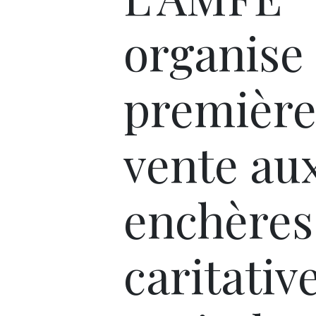
organise
premièr
vente au
enchères
caritativ