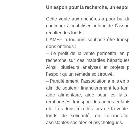
qu
Un espoir pour la recherche, un espoir
so
s
Cette vente aux enchères a pour but de 
c
continuer à mobiliser autour de l’asso
p
récolter des fonds.
en
Do
L’AMFE a toujours souhaité être transpa
me
dons obtenus :
am
– Le profit de la vente permettra, en p
à 
recherche sur ces maladies hépatiques
co
Ainsi, plusieurs analyses et projets 
…
l’espoir qu’un remède soit trouvé.
– Parallèlement, l’association a mis en p
afin de soutenir financièrement les fam
aide alimentaire, aide pour les laits
remboursés, transport des autres enfant
etc. Les dons récoltés lors de la vente
fonds de solidarité, en collaborati
assistantes sociales et psychologues.