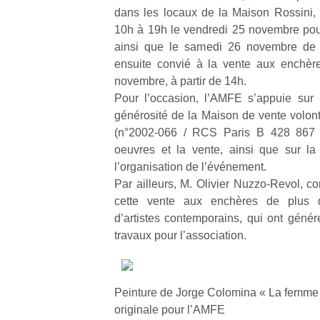
dans les locaux de la Maison Rossini, 
10h à 19h le vendredi 25 novembre pour
ainsi que le samedi 26 novembre de 
ensuite convié à la vente aux enchère
novembre, à partir de 14h.
Un
Pour l’occasion, l’AMFE s’appuie sur 
générosité de la Maison de vente volon
(n°2002-066 / RCS Paris B 428 867 
p
oeuvres et la vente, ainsi que sur la
e
l’organisation de l’événement.
u
Par ailleurs, M. Olivier Nuzzo-Revol, c
cette vente aux enchères de plus d
d’artistes contemporains, qui ont génér
travaux pour l’association.
cl
Le
Peinture de Jorge Colomina « La femme e
pe
originale pour l’AMFE
qu