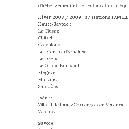
d’hébergement et de restauration, d’équi
Hiver 2008 / 2009 : 37 stations FAMI
Haute‐Savoie :
La Clusaz
Châtel
Combloux
Les Carroz d’Araches
Les Gets
Le Grand Bornand
Megève
Morzine
Samoëns
Isère :
Une 
Villard de Lans/Corrençon en Vercors
pou
Vaujany
anim
Savoie :
gr