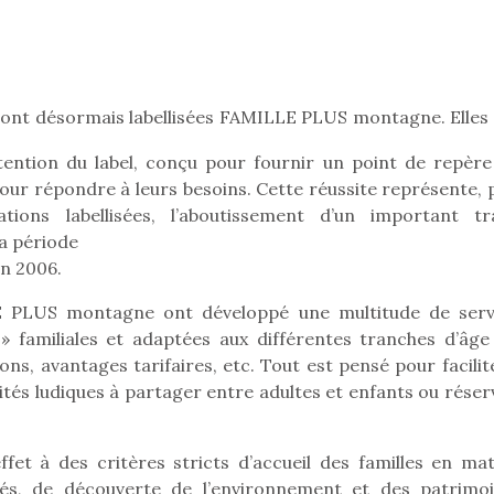
Pâques 2026 : chocolats
Pâques 2026
sont désormais labellisées FAMILLE PLUS montagne. Elles 
et idées pour une chasse
et idées po
aux œufs magique en
aux œufs 
btention du label, conçu pour fournir un point de repère
famille
fam
 pour répondre à leurs besoins. Cette réussite représente,
Chocolats à petits prix,
Chocolats à
tions labellisées, l’aboutissement d’un important tra
jouets malins et idées
jouets mal
la période
créatives… voici de quoi
créatives… 
n 2006.
organiser une chasse aux
organiser u
œufs magique…
œufs magiq
LLE PLUS montagne ont développé une multitude de serv
 » familiales et adaptées aux différentes tranches d’âge
ons, avantages tarifaires, etc. Tout est pensé pour facilit
vités ludiques à partager entre adultes et enfants ou rése
ffet à des critères stricts d’accueil des familles en mat
ités, de découverte de l’environnement et des patrimoi