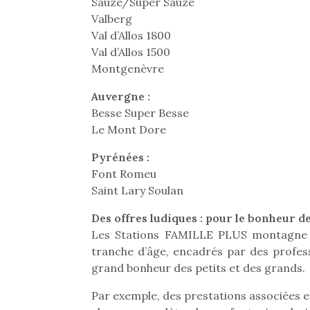
Sauze/Super Sauze
Beeper
grands et les petits !
feux
Valberg
Les enfants débordent
Durant les vacances
diff
Val d’Allos 1800
souvent d’énergie. Varier
estivales et avec le
res
Val d’Allos 1500
les occupations n’est pas
retour des beaux jours,
d’élo
Montgenèvre
toujours simple.
c’est l’occasion rêvée
presqu
Conjuguer
pour les enfants de…
Auvergne :
divertissement, activité
Besse Super Besse
physique ou
Le Mont Dore
apprentissage…
Pyrénées :
Font Romeu
Saint Lary Soulan
Des offres ludiques : pour le bonheur de
Les Stations FAMILLE PLUS montagne p
tranche d’âge, encadrés par des profess
grand bonheur des petits et des grands.
Par exemple, des prestations associées en