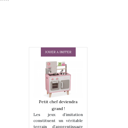
JOUER A IMITER
 en peluche
Petit chef deviendra
Une loutre en pe
enfants, un
grand !
pour les enfants
Les jeux d’imitation
 change des
animal qui chang
constituent un véritable
assiques !
grands classiqu
terrain d’apprentissage