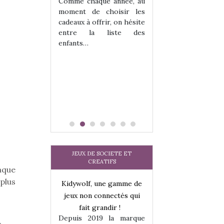
 jeu !
les enfants ?
Comme chaque année, au
our la glisse
Quelle que soit l
moment de choisir les
sel, et même
sous laquel
cadeaux à offrir, on hésite
tits peuvent
matérialise le tipi 
entre la liste des
 s’y initier.
tissu, plastique…)
enfants…
te…
petite tente posé
JEUX DE SOCIETE ET
CREATIFS
aque
plus
une gamme de
Kidywolf, une gamme de
Kidywolf, une ga
onnectés qui
jeux non connectés qui
jeux non connecté
randir !
fait grandir !
fait grandir 
9 la marque
Depuis 2019 la marque
Depuis 2019 la 