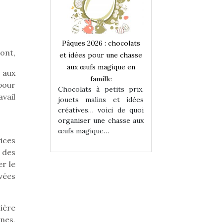
 : chocolats
Pâques 2026 : chocolats
Pâques 2026 : cho
ont,
ur une chasse
et idées pour une chasse
et idées pour une
magique en
aux œufs magique en
aux œufs magiqu
 aux
ille
famille
famille
 pour
 petits prix,
Chocolats à petits prix,
Chocolats à petit
vail
ins et idées
jouets malins et idées
jouets malins et
voici de quoi
créatives… voici de quoi
créatives… voici 
ne chasse aux
organiser une chasse aux
organiser une cha
ue…
œufs magique…
œufs magique…
ices
 des
er le
rvées
ière
nes,