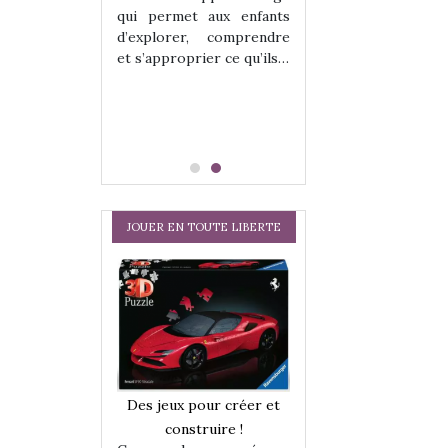
hes quelles
Les peluches q
qui permet aux enfants
ent, sont des
qu’elles soient, s
d’explorer, comprendre
s pour les
compagnons pou
et s’approprier ce qu’ils…
dou, meilleur
enfants. Doudou, m
 à câliner,
ami, objet à câ
confident,…
JOUER EN TOUTE LIBERTE
a trottinette
Comment choisir
Des jeux pour créer et
 : bien plus
cabanes et des tip
construire !