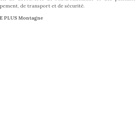
pement, de transport et de sécurité.
LLE PLUS Montagne
loutre en peluche
Petit chef deviendra
Une loutre
r les enfants, un
grand !
pour les 
Les jeux d’imitation
al qui change des
animal qui
constituent un véritable
ands classiques !
grands cl
terrain d’apprentissage