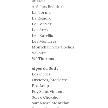
Les p
Aussois
qu’ell
Arèches Beaufort
comp
La Norma
enfant
La Rosière
ami, 
Le Corbier
confid
Les Arcs
Les Karellis
Les Ménuires
Montchavin les Coches
Valloire
Val Thorens
Alpes du Sud :
Les Orres
Orcières/Merlette
Pra‐Loup
Puy Saint Vincent
Et si
Serre Chevalier
b
NextGen, une nouvelle
Saint‐Jean Montclar
Après 
trottinette mécanique
Des trampolines pour les
succe