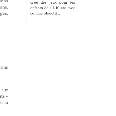
ions
eux pour les
crée des jeux pour les
crée des jeux po
ans,
 à 10 ans avec
enfants de 4 à 10 ans avec
enfants de 4 à 10 a
ges,
tif…
comme objectif…
comme objectif…
sons
 aux
its «
ec la