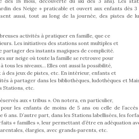
e dès 18 mois, découverte du ski dès 3 ans). Les stat
crée des jeux pour les
crée des j
ardin des Neige » praticable et ouvert aux enfants dès 3 
enfants de 4 à 10 ans avec
enfants de 4
sent aussi, tout au long de la journée, des pistes de lu
comme objectif…
comme objec
reuses activités à pratiquer en famille, que ce
eurs. Les initiatives des stations sont multiples et
e partager des instants magiques de complicité.
es sur neige où toute la famille se retrouve pour
à tous les niveaux… Elles ont aussi la possibilité,
à des jeux de pistes, etc. En intérieur, enfants et
ités à partager dans les bibliothèques, ludothèques et Mai
 Stations, etc.
servés aux « tribus ». On notera, en particulier,
pour les enfants de moins de 5 ans ou celle de l’accès
6 ans. D’autre part, dans les Stations labellisées, les forfa
rfaits « familles », leur permettant d’être en adéquation av
rentales, élargies, avec grands‐parents, etc.