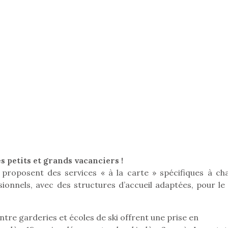
qu’un
 à des heures
L’attrait p
érentes, des
est univer
trictions de
les plus pe
ignement pendant
commencer à
e 15 mois,…
La trottinet
s petits et grands vacanciers !
roposent des services « à la carte » spécifiques à ch
ionnels, avec des structures d’accueil adaptées, pour le 
Kidywolf, une gamme de
Kidywolf, 
jeux non connectés qui
jeux non c
fait grandir !
fait g
tre garderies et écoles de ski offrent une prise en
Depuis 2019 la marque
Depuis 201