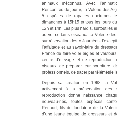
animaux méconnus. Avec l’animat
Rencontres de jour », la Volerie des Ai
5 espèces de rapaces nocturnes le
dimanches à 15h15 et tous les jours du 
12h et 14h. Les plus hardis, surtout les e
au vol certains oiseaux. La Volerie de
Un
sur réservation des « Journées d’exception
l’affaitage et au savoir-faire du dress
France de faire voler aigles et vautours
p
centre d’élevage et de reproduction, 
e
oiseaux, de préparer leur nourriture, d
u
professionnels, de tracer par télémétrie
Depuis sa création en 1968, la Vole
activement à la préservation des 
reproduction donne naissance cha
cl
nouveau-nés, toutes espèces confon
Le
Renaud, fils du fondateur de la Volerie
pe
d’une jeune équipe de dresseurs et d
qu