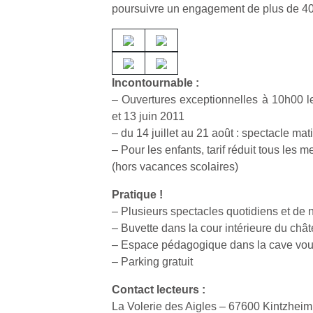
qu
poursuivre un engagement de plus de 40
so
s
c
p
en
Incontournable :
Do
– Ouvertures exceptionnelles à 10h00 les
me
et 13 juin 2011
am
– du 14 juillet au 21 août : spectacle ma
à 
– Pour les enfants, tarif réduit tous les m
co
(hors vacances scolaires)
…
Pratique !
– Plusieurs spectacles quotidiens et d
– Buvette dans la cour intérieure du châ
– Espace pédagogique dans la cave vou
– Parking gratuit
Contact lecteurs :
NextGen,
Des
La Volerie des Aigles – 67600 Kintzheim