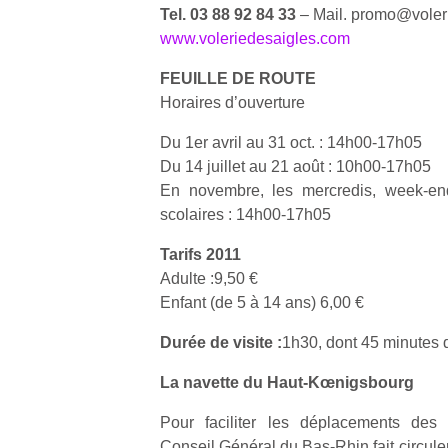
une
trampolines
l’
Tel. 03 88 92 84 33
– Mail. promo@voler
nouvelle
pour les
www.voleriedesaigles.com
trottinette
grands et
FEUILLE DE ROUTE
mécanique
les petits !
Horaires d’ouverture
Durant les
Ap
Beeper
vacances
co
Les
Du 1er avril au 31 oct. : 14h00-17h05
estivales
su
enfants
Du 14 juillet au 21 août : 10h00-17h05
et avec le
de
débordent
En novembre, les mercredis, week-end
retour des
co
souvent
beaux
fe
scolaires : 14h00-17h05
d’énergie.
jours, c’est
he
Varier les
Tarifs 2011
l’occasion
di
occupations
rêvée
de
Adulte :9,50 €
n’est pas
pour les
re
toujours
Enfant (de 5 à 14 ans) 6,00 €
enfants
de
simple.
de…
d’
Conjuguer
Durée de visite :
1h30, dont 45 minutes 
pe
divertissement,
pr
La navette du Haut-Kœnigsbourg
activité
15
physique
Pour faciliter les déplacements des v
ou
Conseil Général du Bas-Rhin fait circule
apprentissage…