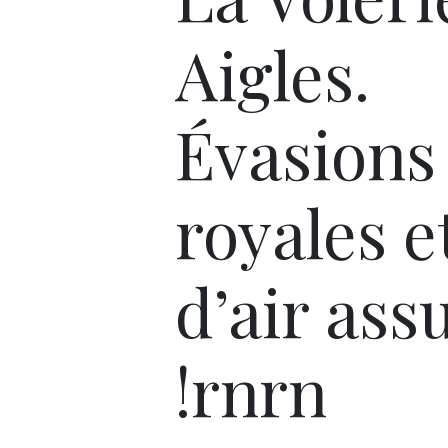
Aigles.
Évasions
royales e
d’air ass
!rnrn