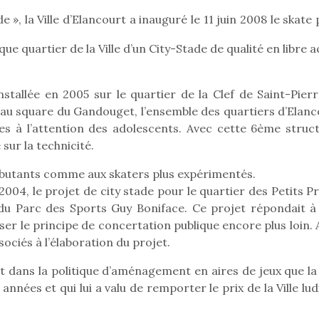
e », la Ville d’Elancourt a inauguré le 11 juin 2008 le skate
que quartier de la Ville d’un City-Stade de qualité en libre 
Pâques 2026 : chocolats
Pâques 2026
et idées pour une chasse
et idées po
stallée en 2005 sur le quartier de la Clef de Saint-Pierr
aux œufs magique en
aux œufs 
au square du Gandouget, l’ensemble des quartiers d’Elanc
famille
fam
es à l’attention des adolescents. Avec cette 6ème struct
Chocolats à petits prix,
Chocolats à
jouets malins et idées
jouets mal
 sur la technicité.
créatives… voici de quoi
créatives… 
organiser une chasse aux
organiser u
débutants comme aux skaters plus expérimentés.
œufs magique…
œufs magiq
04, le projet de city stade pour le quartier des Petits Pr
n du Parc des Sports Guy Boniface. Ce projet répondait à
sser le principe de concertation publique encore plus loin. 
ociés à l’élaboration du projet.
nt dans la politique d’aménagement en aires de jeux que la 
nées et qui lui a valu de remporter le prix de la Ville lu