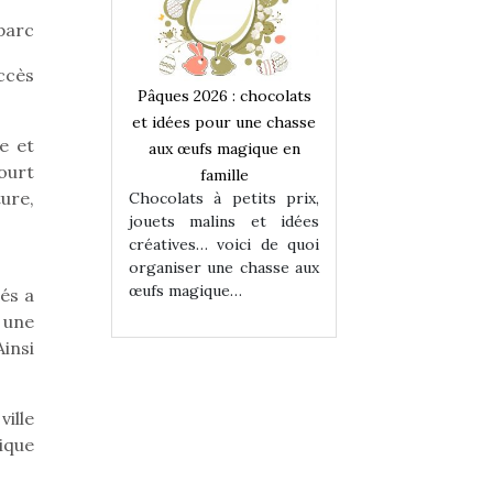
 parc
accès
 : chocolats
Pâques 2026 : chocolats
Pâques 2026 : cho
ur une chasse
et idées pour une chasse
et idées pour une
e et
magique en
aux œufs magique en
aux œufs magiqu
ourt
ille
famille
famille
ure,
 petits prix,
Chocolats à petits prix,
Chocolats à petit
ins et idées
jouets malins et idées
jouets malins et
voici de quoi
créatives… voici de quoi
créatives… voici 
ne chasse aux
organiser une chasse aux
organiser une cha
ue…
œufs magique…
œufs magique…
és a
 une
Ainsi
ville
dique