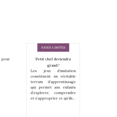
JOUER A IMITER
 en peluche
Petit chef deviendra
Une loutre en pe
a pour
enfants, un
grand !
pour les enfants
Les jeux d’imitation
 change des
animal qui chang
constituent un véritable
assiques !
grands classiqu
terrain d’apprentissage
hes quelles
Les peluches q
qui permet aux enfants
ent, sont des
qu’elles soient, s
d’explorer, comprendre
s pour les
compagnons pou
et s’approprier ce qu’ils…
dou, meilleur
enfants. Doudou, m
 à câliner,
ami, objet à câ
confident,…