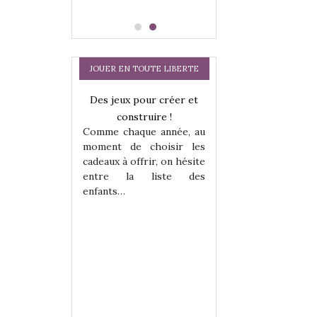
JOUER EN TOUTE LIBERTE
a trottinette
Des jeux pour créer et
Comment choisir
 : bien plus
construire !
cabanes et des tip
Comme chaque année, au
 jeu !
les enfants ?
moment de choisir les
our la glisse
Quelle que soit l
cadeaux à offrir, on hésite
sel, et même
sous laquel
entre la liste des
tits peuvent
matérialise le tipi 
enfants…
 s’y initier.
tissu, plastique…)
te…
petite tente posé