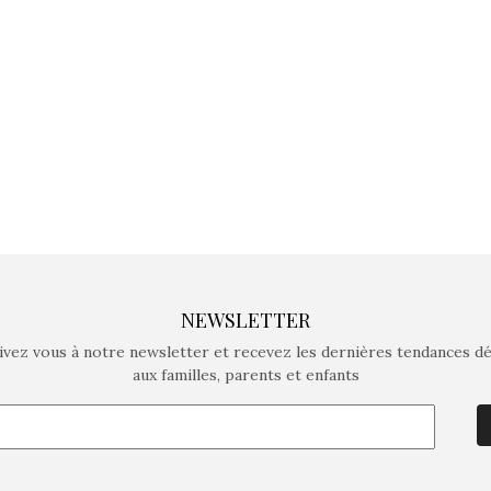
crée des jeux pour les
crée des j
enfants de 4 à 10 ans avec
enfants de 4
comme objectif…
comme objec
NEWSLETTER
ivez vous à notre newsletter et recevez les dernières tendances d
aux familles, parents et enfants