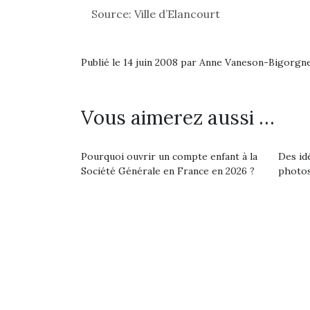
Source: Ville d’Elancourt
Publié le 14 juin 2008 par Anne Vaneson-Bigorgn
Vous aimerez aussi …
Une 
Pourquoi ouvrir un compte enfant à la
Des id
Société Générale en France en 2026 ?
photos
pou
anim
gr
Les p
qu’ell
comp
enfant
ami, 
confid