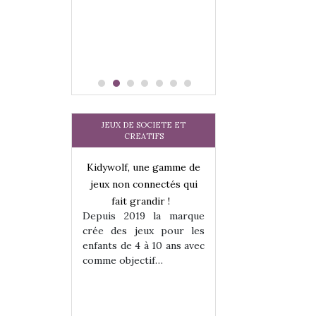
JEUX DE SOCIETE ET
CREATIFS
Kidywolf, une gamme de
jeux non connectés qui
fait grandir !
Depuis 2019 la marque
crée des jeux pour les
enfants de 4 à 10 ans avec
une gamme de
Kidywolf, une ga
comme objectif…
onnectés qui
jeux non connecté
randir !
fait grandir 
9 la marque
Depuis 2019 la 