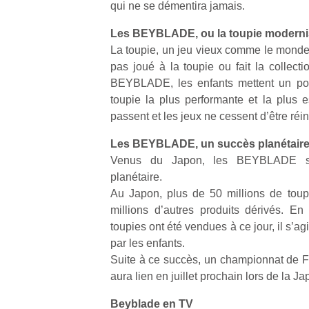
qui ne se démentira jamais.
en
Do
Les BEYBLADE, ou la toupie modern
me
La toupie, un jeu vieux comme le monde 
am
pas joué à la toupie ou fait la collec
à 
BEYBLADE, les enfants mettent un poin
co
toupie la plus performante et la plus e
…
passent et les jeux ne cessent d’être réi
Les BEYBLADE, un succès planétair
Venus du Japon, les BEYBLADE so
planétaire.
Au Japon, plus de 50 millions de toup
millions d’autres produits dérivés. E
toupies ont été vendues à ce jour, il s’ag
NextGen,
Des
par les enfants.
une
trampolines
Suite à ce succès, un championnat de 
nouvelle
pour les
aura lien en juillet prochain lors de la J
l’
trottinette
grands et
mécanique
les petits !
Beyblade en TV