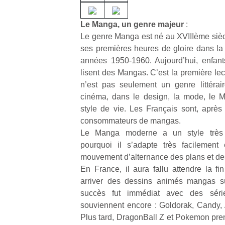
Un
Le Manga, un genre majeur
:
Le genre Manga est né au XVIIIème siè
ses premières heures de gloire dans la
p
années 1950-1960. Aujourd’hui, enfant
e
lisent des Mangas. C’est la première le
u
n’est pas seulement un genre littéraire
cinéma, dans le design, la mode, le 
style de vie. Les Français sont, après
consommateurs de mangas.
Le Manga moderne a un style très c
cl
pourquoi il s’adapte très facilemen
Le
mouvement d’alternance des plans et de
pe
En France, il aura fallu attendre la f
qu
arriver des dessins animés mangas s
qu
so
succès fut immédiat avec des séri
s
souviennent encore : Goldorak, Candy, A
c
Plus tard, DragonBall Z et Pokemon pren
p