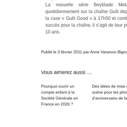
Durant les
Beeper
La nouvelle série Beyblade Meta
vacances
Les
quotidiennement sur la chaîne Gulli d
estivales
Ap
enfants
la case « Gulli Good » à 17h50 et conti
et avec le
co
débordent
succès pour la chaîne, il s’agit de leur 
retour des
su
souvent
10 ans.
beaux
de
d’énergie.
jours, c’est
co
Varier les
l’occasion
fe
occupations
rêvée
he
n’est pas
Publié le 3 février 2011 par Anne Vaneson-Bigo
pour les
di
toujours
enfants
de
simple.
de…
re
Conjuguer
Vous aimerez aussi …
de
divertissement,
d’
activité
Pourquoi ouvrir un
Des idées de mise
pe
physique
compte enfant à la
scène pour les pho
pr
ou
Société Générale en
d’anniversaire de 
15
apprentissage…
France en 2026 ?