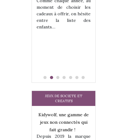
 jeu !
les enfants ?
Comme chaque année, au
our la glisse
Quelle que soit l
moment de choisir les
sel, et même
sous laquel
cadeaux à offrir, on hésite
tits peuvent
matérialise le tipi 
entre la liste des
 s’y initier.
tissu, plastique…)
enfants…
te…
petite tente posé
JEUX DE SOCIETE ET
CREATIFS
une gamme de
Kidywolf, une gamme de
Kidywolf, une ga
onnectés qui
jeux non connectés qui
jeux non connecté
randir !
fait grandir !
fait grandir 
9 la marque
Depuis 2019 la marque
Depuis 2019 la 