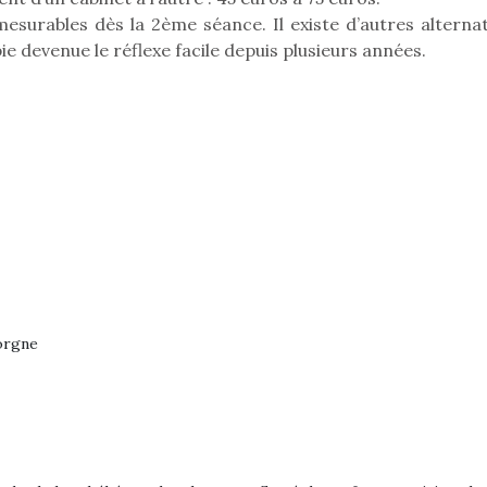
mesurables dès la 2ème séance. Il existe d’autres alternat
ie devenue le réflexe facile depuis plusieurs années.
orgne
loutre en peluche
Petit chef deviendra
Une loutre
r les enfants, un
grand !
pour les 
Les jeux d’imitation
al qui change des
animal qui
constituent un véritable
ands classiques !
grands cl
terrain d’apprentissage