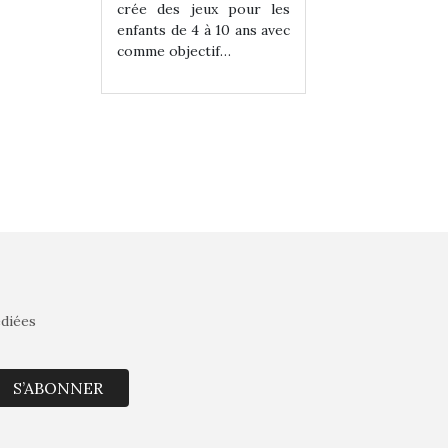
eux pour les
crée des jeux pour les
crée des jeux po
 à 10 ans avec
enfants de 4 à 10 ans avec
enfants de 4 à 10 a
tif…
comme objectif…
comme objectif…
édiées
S’ABONNER