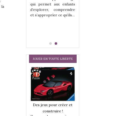
hes quelles
Les peluches q
s
qui permet aux enfants
ent, sont des
qu’elles soient, s
 la
d’explorer, comprendre
s pour les
compagnons pou
et s’approprier ce qu’ils…
dou, meilleur
enfants. Doudou, m
 à câliner,
ami, objet à câ
confident,…
JOUER EN TOUTE LIBERTE
a trottinette
Comment choisir
Des jeux pour créer et
 : bien plus
cabanes et des tip
construire !