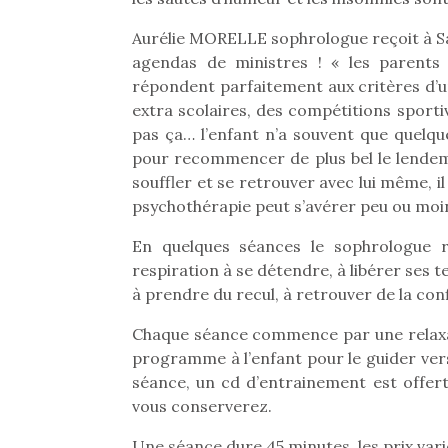
Aurélie MORELLE sophrologue reçoit à Sar
agendas de ministres ! « les parents
répondent parfaitement aux critères d’une
extra scolaires, des compétitions sportive
pas ça… l’enfant n’a souvent que quelqu
pour recommencer de plus bel le lendemain
souffler et se retrouver avec lui même, i
psychothérapie peut s’avérer peu ou moins
En quelques séances le sophrologue r
respiration à se détendre, à libérer ses
à prendre du recul, à retrouver de la conf
Chaque séance commence par une relaxat
programme à l’enfant pour le guider vers
séance, un cd d’entrainement est offer
vous conserverez.
Une séance dure 45 minutes, les prix varie