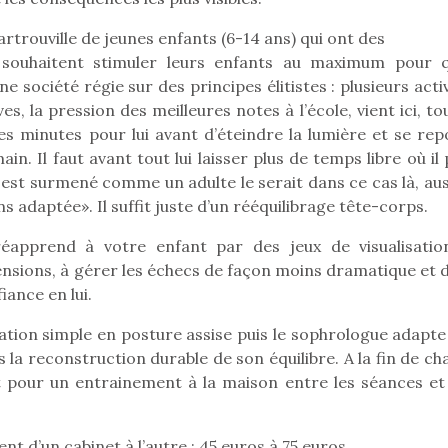
trouville de jeunes enfants (6-14 ans) qui ont des
 souhaitent stimuler leurs enfants au maximum pour qu
 société régie sur des principes élitistes : plusieurs acti
Pâques 2026 : chocolats
Pâques 2026
s, la pression des meilleures notes à l’école, vient ici, t
et idées pour une chasse
et idées po
es minutes pour lui avant d’éteindre la lumière et se rep
aux œufs magique en
aux œufs 
. Il faut avant tout lui laisser plus de temps libre où il
famille
fam
Chocolats à petits prix,
Chocolats à
l est surmené comme un adulte le serait dans ce cas là, aus
jouets malins et idées
jouets mal
 adaptée». Il suffit juste d’un rééquilibrage tête-corps.
créatives… voici de quoi
créatives… 
organiser une chasse aux
organiser u
éapprend à votre enfant par des jeux de visualisatio
œufs magique…
œufs magiq
 tensions, à gérer les échecs de façon moins dramatique et
iance en lui.
ion simple en posture assise puis le sophrologue adapte
 la reconstruction durable de son équilibre. A la fin de c
t pour un entrainement à la maison entre les séances et
nt d’un cabinet à l’autre : 45 euros à 75 euros.