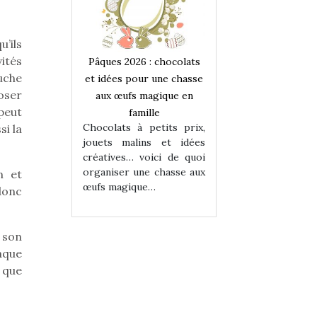
’ils
vités
 : chocolats
Pâques 2026 : chocolats
Pâques 2026 : cho
ouche
ur une chasse
et idées pour une chasse
et idées pour une
oser
magique en
aux œufs magique en
aux œufs magiqu
 peut
ille
famille
famille
 petits prix,
Chocolats à petits prix,
Chocolats à petit
si la
ins et idées
jouets malins et idées
jouets malins et
voici de quoi
créatives… voici de quoi
créatives… voici 
ne chasse aux
organiser une chasse aux
organiser une cha
n et
ue…
œufs magique…
œufs magique…
 donc
 son
haque
 que