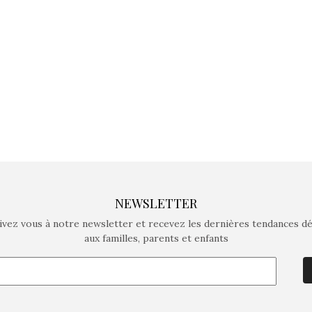
crée des jeux pour les
crée des j
enfants de 4 à 10 ans avec
enfants de 4
comme objectif…
comme objec
NEWSLETTER
ivez vous à notre newsletter et recevez les dernières tendances d
aux familles, parents et enfants