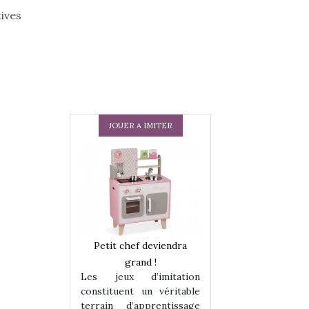
ives
JOUER A IMITER
 en peluche
Petit chef deviendra
Une loutre en pe
enfants, un
grand !
pour les enfants
Les jeux d’imitation
 change des
animal qui chang
constituent un véritable
assiques !
grands classiqu
terrain d’apprentissage