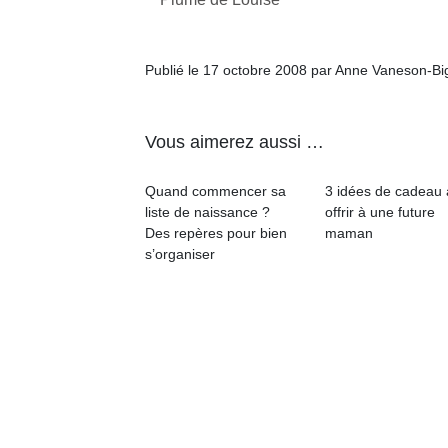
qu
so
s
Publié le 17 octobre 2008 par Anne Vaneson-B
c
p
en
Do
Vous aimerez aussi …
me
am
Quand commencer sa
3 idées de cadeau 
à 
liste de naissance ?
offrir à une future
co
Des repères pour bien
maman
…
s’organiser
Des