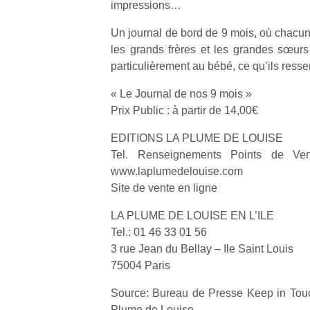
impressions…
Un journal de bord de 9 mois, où chacun
les grands frères et les grandes sœurs
particulièrement au bébé, ce qu’ils resse
Un
« Le Journal de nos 9 mois »
Prix Public : à partir de 14,00€
EDITIONS LA PLUME DE LOUISE
p
Tel. Renseignements Points de Ven
e
www.laplumedelouise.com
u
Site de vente en ligne
LA PLUME DE LOUISE EN L’ILE
Tel.: 01 46 33 01 56
3 rue Jean du Bellay – Ile Saint Louis
cl
75004 Paris
Le
pe
Source: Bureau de Presse Keep in Tou
qu
Plume de Louise