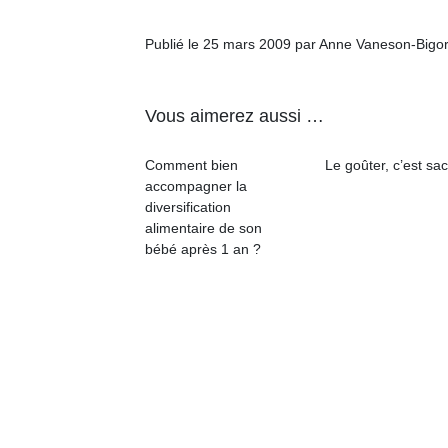
Publié le 25 mars 2009 par Anne Vaneson-Bigo
Vous aimerez aussi …
Un
Comment bien
Le goûter, c’est sac
accompagner la
p
diversification
alimentaire de son
e
bébé après 1 an ?
u
cl
Le
pe
qu