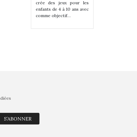
eux pour les
crée des jeux pour les
crée des jeux po
 à 10 ans avec
enfants de 4 à 10 ans avec
enfants de 4 à 10 a
tif…
comme objectif…
comme objectif…
édiées
S’ABONNER