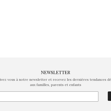
crée des jeux pour les
crée des j
enfants de 4 à 10 ans avec
enfants de 4
comme objectif…
comme objec
NEWSLETTER
ivez vous à notre newsletter et recevez les dernières tendances d
aux familles, parents et enfants