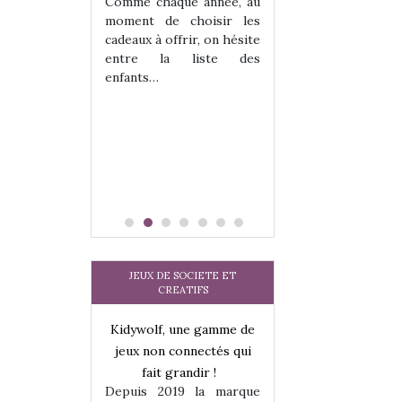
les enfants ?
Comme chaque année, au
Quelle que soit l
moment de choisir les
sous laquel
cadeaux à offrir, on hésite
matérialise le tipi 
entre la liste des
tissu, plastique…)
enfants…
petite tente posé
JEUX DE SOCIETE ET
CREATIFS
une gamme de
Kidywolf, une gamme de
Kidywolf, une ga
onnectés qui
jeux non connectés qui
jeux non connecté
randir !
fait grandir !
fait grandir 
9 la marque
Depuis 2019 la marque
Depuis 2019 la 