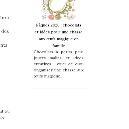
tion
 : chocolats
Pâques 2026 : chocolats
Pâques 2026 : cho
 des
ur une chasse
et idées pour une chasse
et idées pour une
magique en
aux œufs magique en
aux œufs magiqu
nts.
ille
famille
famille
 petits prix,
Chocolats à petits prix,
Chocolats à petit
ins et idées
jouets malins et idées
jouets malins et
voici de quoi
créatives… voici de quoi
créatives… voici 
ne chasse aux
organiser une chasse aux
organiser une cha
ue…
œufs magique…
œufs magique…
ait ou
ire