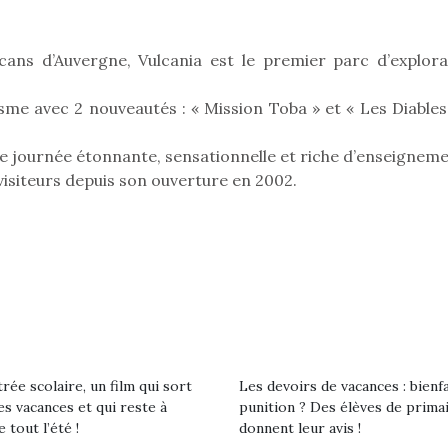
ans d’Auvergne, Vulcania est le premier parc d’explora
Pâques 2026 : chocolats
Pâques 2026
sme avec 2 nouveautés : « Mission Toba » et « Les Diables
et idées pour une chasse
et idées po
aux œufs magique en
aux œufs 
une journée étonnante, sensationnelle et riche d’enseigneme
famille
fam
e visiteurs depuis son ouverture en 2002.
Chocolats à petits prix,
Chocolats à
jouets malins et idées
jouets mal
créatives… voici de quoi
créatives… 
organiser une chasse aux
organiser u
œufs magique…
œufs magiq
rée scolaire, un film qui sort
Les devoirs de vacances : bienf
es vacances et qui reste à
punition ? Des élèves de prima
e tout l’été !
donnent leur avis !