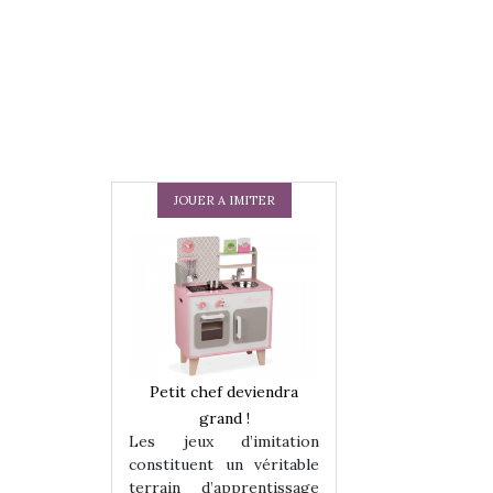
JOUER A IMITER
 en peluche
Petit chef deviendra
Une loutre en pe
enfants, un
grand !
pour les enfants
Les jeux d’imitation
 change des
animal qui chang
constituent un véritable
assiques !
grands classiqu
terrain d’apprentissage