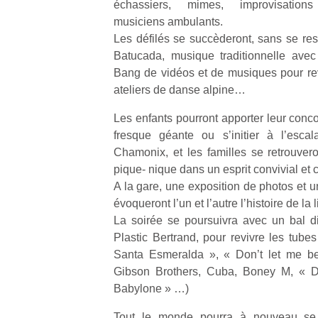
échassiers, mimes, improvisations 
musiciens ambulants.
Les défilés se succèderont, sans se r
Batucada, musique traditionnelle ave
Bang de vidéos et de musiques pour reviv
ateliers de danse alpine…
Un
Les enfants pourront apporter leur conc
fresque géante ou s’initier à l’esc
p
Chamonix, et les familles se retrouver
e
pique- nique dans un esprit convivial et 
u
A la gare, une exposition de photos et u
évoqueront l’un et l’autre l’histoire de l
La soirée se poursuivra avec un bal d
Plastic Bertrand, pour revivre les tube
Santa Esmeralda », « Don’t let me be
cl
Gibson Brothers, Cuba, Boney M, « D
Le
Babylone » …)
pe
qu
Tout le monde pourra à nouveau se 