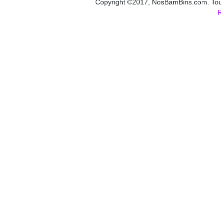
Copyright ©2017, NosBamBins.com. Tous