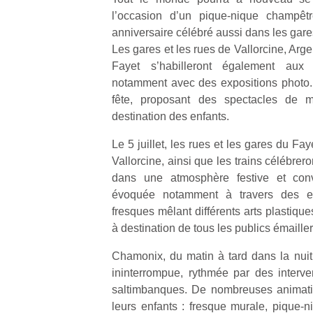
qu
l’occasion d’un pique-nique champêt
so
anniversaire célébré aussi dans les gares
s
Les gares et les rues de Vallorcine, Arge
c
Fayet s’habilleront également aux 
p
en
notamment avec des expositions photo. 
Do
fête, proposant des spectacles de m
me
destination des enfants.
am
à 
Le 5 juillet, les rues et les gares du Fa
co
Vallorcine, ainsi que les trains célébrero
…
dans une atmosphère festive et convi
évoquée notamment à travers des ex
fresques mêlant différents arts plastiq
à destination de tous les publics émailler
Chamonix, du matin à tard dans la nuit,
ininterrompue, rythmée par des interv
saltimbanques. De nombreuses animatio
leurs enfants : fresque murale, pique-