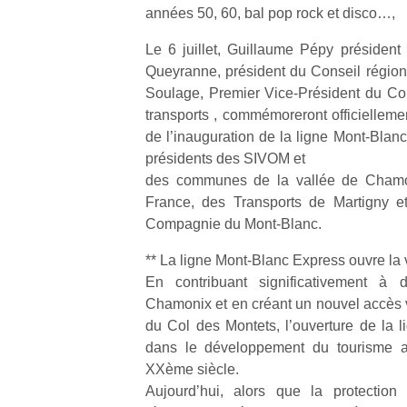
années 50, 60, bal pop rock et disco…,
NextGen,
Le 6 juillet, Guillaume Pépy présiden
l’
Des
une
Queyranne, président du Conseil régio
trampolines
nouvelle
Soulage, Premier Vice-Président du Co
pour les
trottinette
transports , commémoreront officielleme
grands et
mécanique
de l’inauguration de la ligne Mont-Blan
Ap
les petits !
Beeper
co
présidents des SIVOM et
Durant les
Les
su
vacances
des communes de la vallée de Chamo
enfants
de
estivales
France, des Transports de Martigny e
débordent
co
et avec le
Compagnie du Mont-Blanc.
souvent
fe
retour des
d’énergie.
he
beaux
** La ligne Mont-Blanc Express ouvre la 
Varier les
di
jours, c’est
En contribuant significativement à 
occupations
de
l’occasion
Chamonix et en créant un nouvel accès v
n’est pas
re
rêvée
toujours
du Col des Montets, l’ouverture de la l
de
pour les
simple.
d’
dans le développement du tourisme al
enfants
Conjuguer
pe
XXème siècle.
de…
divertissement,
pr
Aujourd’hui, alors que la protection
activité
15