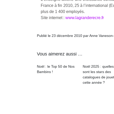
France à fin 2010, 25 à l’international (E
plus de 1 400 employés.
Site internet :
www.lagranderecre.fr
Un
Publié le 23 décembre 2010 par Anne Vaneson
p
Vous aimerez aussi …
e
u
Noël : le Top 50 de Nos
Noël 2025 : quelles
Bambins !
sont les stars des
catalogues de joue
cette année ?
cl
Le
pe
qu