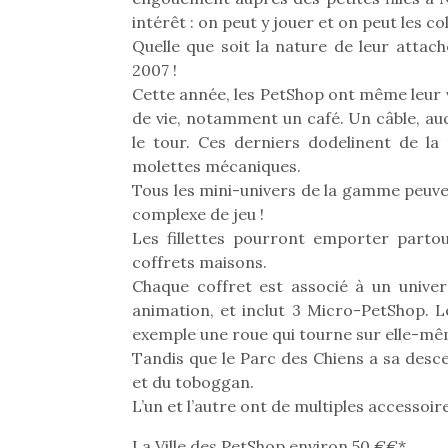
intérêt : on peut y jouer et on peut les co
Quelle que soit la nature de leur attac
2007 !
Cette année, les PetShop ont même leur v
de vie, notamment un café. Un câble, auq
le tour. Ces derniers dodelinent de la
molettes mécaniques.
Tous les mini-univers de la gamme peuven
complexe de jeu !
Les fillettes pourront emporter partou
coffrets maisons.
Chaque coffret est associé à un unive
animation, et inclut 3 Micro-PetShop. L
exemple une roue qui tourne sur elle-mê
Tandis que le Parc des Chiens a sa desce
et du toboggan.
L’un et l’autre ont de multiples accessoi
La Ville des PetShop environ 50 €€*