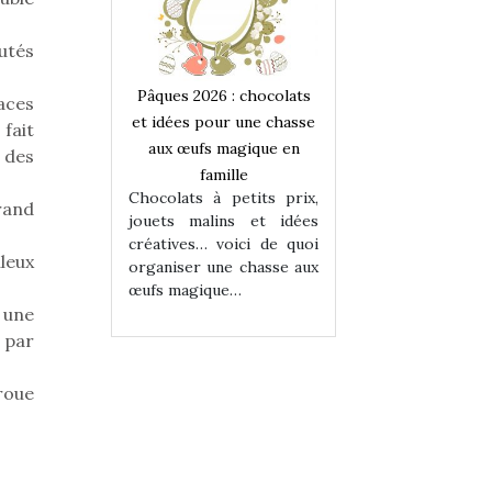
utés
 : chocolats
Pâques 2026 : chocolats
Pâques 2026 : cho
paces
ur une chasse
et idées pour une chasse
et idées pour une
fait
magique en
aux œufs magique en
aux œufs magiqu
 des
ille
famille
famille
 petits prix,
Chocolats à petits prix,
Chocolats à petit
rand
ins et idées
jouets malins et idées
jouets malins et
voici de quoi
créatives… voici de quoi
créatives… voici 
leux
ne chasse aux
organiser une chasse aux
organiser une cha
ue…
œufs magique…
œufs magique…
 une
 par
roue