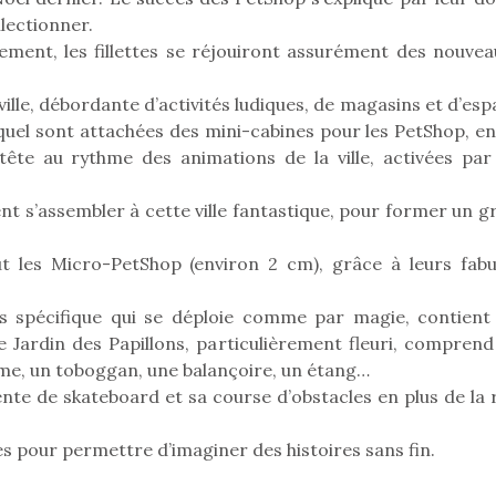
llectionner.
hement, les fillettes se réjouiront assurément des nouvea
Pâques 2026 : chocolats
Pâques 2026
ille, débordante d’activités ludiques, de magasins et d’es
et idées pour une chasse
et idées po
uel sont attachées des mini-cabines pour les PetShop, en 
aux œufs magique en
aux œufs 
 tête au rythme des animations de la ville, activées par
famille
fam
Chocolats à petits prix,
Chocolats à
t s’assembler à cette ville fantastique, pour former un g
jouets malins et idées
jouets mal
créatives… voici de quoi
créatives… 
t les Micro-PetShop (environ 2 cm), grâce à leurs fabu
organiser une chasse aux
organiser u
œufs magique…
œufs magiq
rs spécifique qui se déploie comme par magie, contient
e Jardin des Papillons, particulièrement fleuri, comprend
me, un toboggan, une balançoire, un étang…
nte de skateboard et sa course d’obstacles en plus de la 
res pour permettre d’imaginer des histoires sans fin.