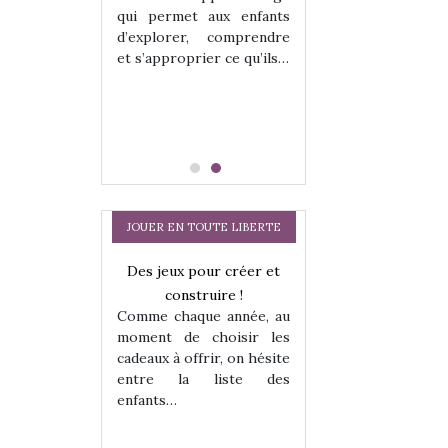
hes quelles
Les peluches q
qui permet aux enfants
ent, sont des
qu’elles soient, s
d’explorer, comprendre
s pour les
compagnons pou
et s’approprier ce qu’ils…
dou, meilleur
enfants. Doudou, m
 à câliner,
ami, objet à câ
confident,…
JOUER EN TOUTE LIBERTE
Des jeux pour créer et
construire !
Comme chaque année, au
moment de choisir les
cadeaux à offrir, on hésite
entre la liste des
enfants…
a trottinette
Comment choisir
 : bien plus
cabanes et des tip