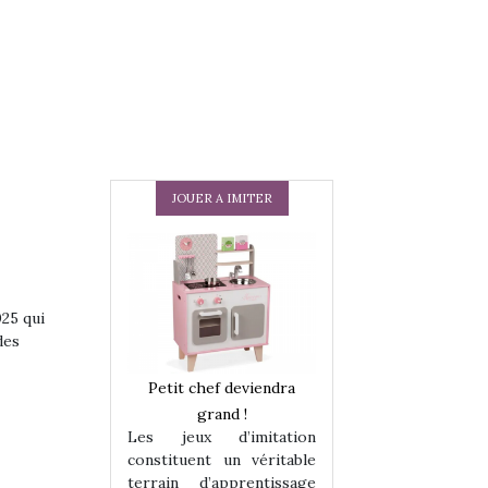
JOUER A IMITER
025 qui
des
 en peluche
Petit chef deviendra
Une loutre en pe
enfants, un
grand !
pour les enfants
Les jeux d’imitation
 change des
animal qui chang
constituent un véritable
assiques !
grands classiqu
terrain d’apprentissage