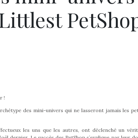
Littlest PetSho
r !
archétype des mini-univers qui ne lasseront jamais les pet
fectueux les uns que les autres, ont déclenché un vérit
oël dernier. Le succès des PetShop s’explique par leur do