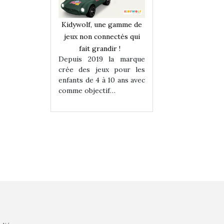
une gamme de
Kidywolf, une gamme de
Kidywolf, une ga
onnectés qui
jeux non connectés qui
jeux non connecté
randir !
fait grandir !
fait grandir 
9 la marque
Depuis 2019 la marque
Depuis 2019 la 
eux pour les
crée des jeux pour les
crée des jeux po
 à 10 ans avec
enfants de 4 à 10 ans avec
enfants de 4 à 10 a
tif…
comme objectif…
comme objectif…