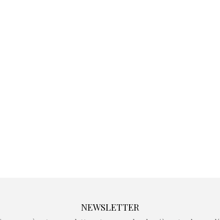
Kidywolf, une gamme de
Kidywolf, 
jeux non connectés qui
jeux non c
fait grandir !
fait g
Depuis 2019 la marque
Depuis 201
crée des jeux pour les
crée des j
enfants de 4 à 10 ans avec
enfants de 4
comme objectif…
comme objec
NEWSLETTER