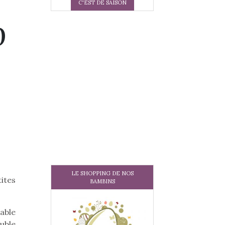
C'EST DE SAISON
p
LE SHOPPING DE NOS
ites
BAMBINS
able
uble