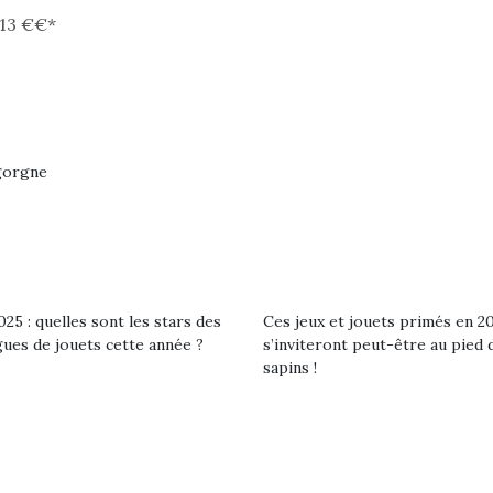
 13 €€*
gorgne
25 : quelles sont les stars des
Ces jeux et jouets primés en 2
gues de jouets cette année ?
s’inviteront peut-être au pied 
sapins !
loutre en peluche
Petit chef deviendra
Une loutre
r les enfants, un
grand !
pour les 
Les jeux d’imitation
al qui change des
animal qui
constituent un véritable
ands classiques !
grands cl
terrain d’apprentissage