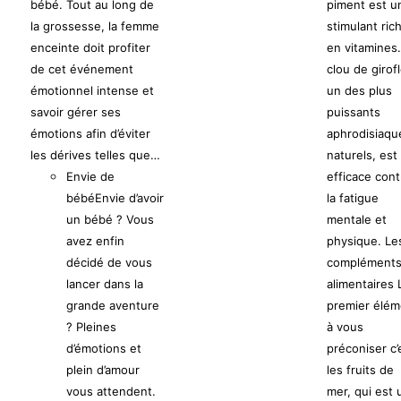
bébé. Tout au long de
piment est u
la grossesse, la femme
stimulant ric
enceinte doit profiter
en vitamines.
de cet événement
clou de girofl
émotionnel intense et
un des plus
savoir gérer ses
puissants
émotions afin d’éviter
aphrodisiaqu
les dérives telles que…
naturels, est
Envie de
efficace cont
bébé
Envie d’avoir
la fatigue
un bébé ? Vous
mentale et
avez enfin
physique. Le
décidé de vous
complément
lancer dans la
alimentaires 
grande aventure
premier élém
? Pleines
à vous
d’émotions et
préconiser c’
plein d’amour
les fruits de
vous attendent.
mer, qui est 