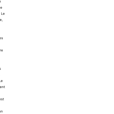
n
he
 Le
e,
es
re
s
s
Le
ent
est
un