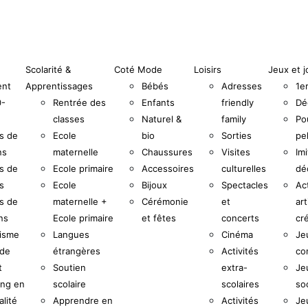
Scolarité &
Coté Mode
Loisirs
Jeux et j
ent
Apprentissages
Bébés
Adresses
1e
0-
Rentrée des
Enfants
friendly
Dé
classes
Naturel &
family
Po
s de
Ecole
bio
Sorties
pe
ns
maternelle
Chaussures
Visites
Imi
s de
Ecole primaire
Accessoires
culturelles
dé
s
Ecole
Bijoux
Spectacles
Act
s de
maternelle +
Cérémonie
et
art
ns
Ecole primaire
et fêtes
concerts
cr
uisme
Langues
Cinéma
Je
 de
étrangères
Activités
co
t
Soutien
extra-
Je
ing en
scolaire
scolaires
so
alité
Apprendre en
Activités
Je