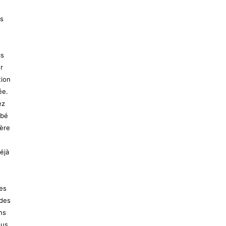
es
cs
r
tion
ée.
ez
ébé
ière
éjà
les
 des
ns
ous