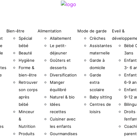
Bien-être
Alimentation
Mode de garde
Eveil &
nt
Spécial
Allaitement
Crèches
développem
le
bébé
Le petit-
Assistantes
Bébé 
le
Beauté
déjeuner
maternelle
3ans
Hygiène
Goûters et
Garde à
Enfant
tes
Forme &
desserts
domicile
3- 6 a
e
bien-être
Diversification
Garde
Enfant
Retrouver
Manger
extra
6-9 an
son corps
équilibré
scolaire
Enfant
après
Naturel & bio
Baby sitting
9-12 a
bébé
Idées
Centres de
Biling
Minceur
recettes
loisirs
Droits
&
Cuisiner avec
l’enfan
es
Nutrition
les enfants
Coach
Produits
Gourmandises
parent