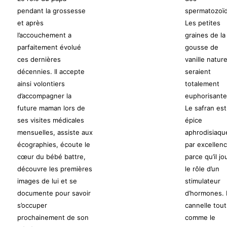
pendant la grossesse
spermatozoï
et après
Les petites
l’accouchement a
graines de la
parfaitement évolué
gousse de
ces dernières
vanille nature
décennies. Il accepte
seraient
ainsi volontiers
totalement
d’accompagner la
euphorisante
future maman lors de
Le safran est
ses visites médicales
épice
mensuelles, assiste aux
aphrodisiaqu
écographies, écoute le
par excellen
cœur du bébé battre,
parce qu’il jo
découvre les premières
le rôle d’un
images de lui et se
stimulateur
documente pour savoir
d’hormones. 
s’occuper
cannelle tout
prochainement de son
comme le