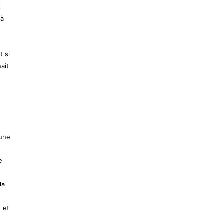
t
 à
t si
ait
n
,
 une
e
la
 et