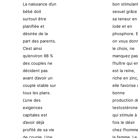
La naissance d’un
bon stimulan
bébé doit
sexuel grâce
surtout être
sa teneur en
planifiée et
iode et en
désirée de la
phosphore. E
part des parents.
on vous donn
C’est ainsi
le choix, ne
qu’environ 98 %
manquez pas
des couples ne
l’huître qui e
décident pas
est la reine,
avant d’avoir un
riche en zinc
couple stable sur
elle favorise
tous les plans.
bonne
L’une des
production d
exigences
testostérone
capitales est
qui stimule à 
d’avoir déjà
fois le désir
profité de sa vie
chez l’homme
de couple. Une
la femme. Le