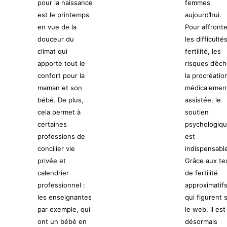
pour la naissance
femmes
est le printemps
aujourd’hui.
en vue de la
Pour affronte
douceur du
les difficulté
climat qui
fertilité, les
apporte tout le
risques d’éch
confort pour la
la procréatio
maman et son
médicalemen
bébé. De plus,
assistée, le
cela permet à
soutien
certaines
psychologiq
professions de
est
concilier vie
indispensabl
privée et
Grâce aux te
calendrier
de fertilité
professionnel :
approximatif
les enseignantes
qui figurent 
par exemple, qui
le web, il est
ont un bébé en
désormais