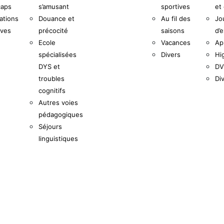
caps
s’amusant
sportives
et
ations
Douance et
Au fil des
Jo
ives
précocité
saisons
d’e
Ecole
Vacances
Ap
spécialisées
Divers
Hi
DYS et
DV
troubles
Di
cognitifs
Autres voies
pédagogiques
Séjours
linguistiques