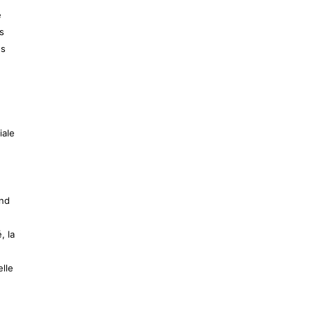
é
s
es
iale
nd
, la
elle