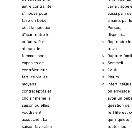
autre contrainte
caviar, appel
s’impose pour
aussi pain de
faire un bébé,
amants par l
c’est la question
Perses,
d’écart entre les
dispose…
enfants. Par
Reprendre le
ailleurs, les
travail
femmes sont
Rupture famil
capables de
Sommeil
contrôler leur
Deuil
fertilité via les
Pleurs
moyens
Infertilité
Qua
contraceptifs et
on envisage
choisir même la
avoir un bébé
saison où elles
question de
voudraient
fertilité est c
accoucher. La
qui inquiète
saison favorable
toutes les