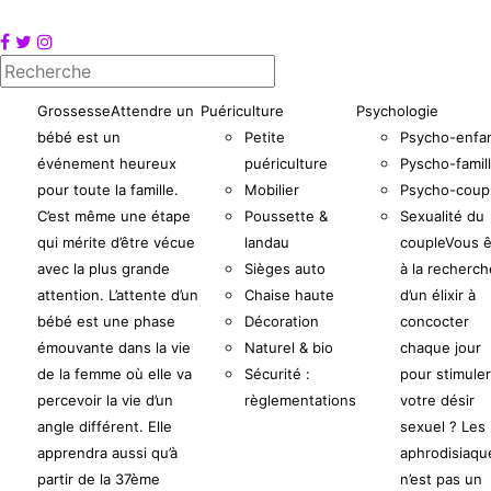
Grossesse
Attendre un
Puériculture
Psychologie
bébé est un
Petite
Psycho-enfa
événement heureux
puériculture
Pyscho-famil
pour toute la famille.
Mobilier
Psycho-coup
C’est même une étape
Poussette &
Sexualité du
qui mérite d’être vécue
landau
couple
Vous ê
avec la plus grande
Sièges auto
à la recherch
attention. L’attente d’un
Chaise haute
d’un élixir à
bébé est une phase
Décoration
concocter
émouvante dans la vie
Naturel & bio
chaque jour
de la femme où elle va
Sécurité :
pour stimuler
percevoir la vie d’un
règlementations
votre désir
angle différent. Elle
sexuel ? Les
apprendra aussi qu’à
aphrodisiaqu
partir de la 37ème
n’est pas un