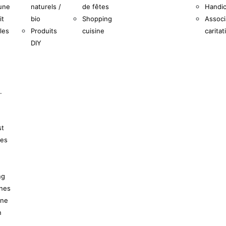
une
naturels /
de fêtes
Handi
it
bio
Shopping
Associ
les
Produits
cuisine
caritat
DIY
.
st
ses
ng
anes
une
n