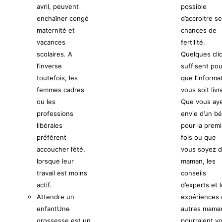
avril, peuvent
possible
enchaîner congé
d’accroitre s
maternité et
chances de
vacances
fertilité.
scolaires. A
Quelques cli
l’inverse
suffisent pou
toutefois, les
que l’informa
femmes cadres
vous soit livr
ou les
Que vous ay
professions
envie d’un b
libérales
pour la prem
préfèrent
fois ou que
accoucher l’été,
vous soyez d
lorsque leur
maman, les
travail est moins
conseils
actif.
d’experts et 
Attendre un
expériences
enfant
Une
autres mama
grossesse est un
pourraient v