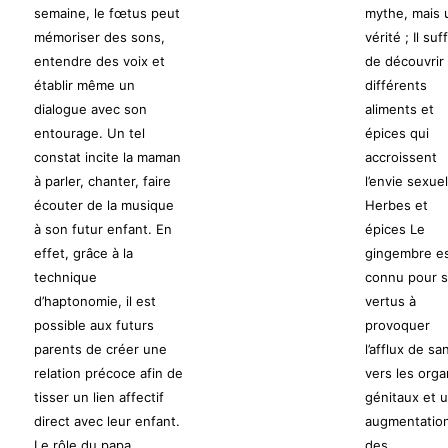
semaine, le fœtus peut
mythe, mais 
mémoriser des sons,
vérité ; Il suff
entendre des voix et
de découvrir 
établir même un
différents
dialogue avec son
aliments et
entourage. Un tel
épices qui
constat incite la maman
accroissent
à parler, chanter, faire
l’envie sexuel
écouter de la musique
Herbes et
à son futur enfant. En
épices Le
effet, grâce à la
gingembre e
technique
connu pour 
d’haptonomie, il est
vertus à
possible aux futurs
provoquer
parents de créer une
l’afflux de sa
relation précoce afin de
vers les org
tisser un lien affectif
génitaux et 
direct avec leur enfant.
augmentatio
Le rôle du papa
des