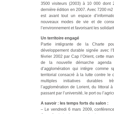
3500 visiteurs (2003) à 10 000 dont 2
dernière édition en 2007. Avec 7200 m2 
NextGen,
l’
Des
est avant tout un espace d’informat
une
trampolines
nouveaux modes de vie et de conso
nouvelle
pour les
l’environnement et favorisant les solidari
trottinette
grands et
mécanique
Un territoire engagé
Ap
les petits !
Beeper
co
Partie intégrante de la Charte pou
Durant les
Les
su
vacances
développement durable signée avec l’E
enfants
de
estivales
février 2002 par Cap l’Orient, cette man
débordent
co
et avec le
de la nouvelle démarche agenda
souvent
fe
retour des
d’agglomération qui intègre comme spé
d’énergie.
he
beaux
territorial consacré à la lutte contre l
Varier les
di
jours, c’est
occupations
multiples initiatives durables tr
de
l’occasion
n’est pas
re
l’agglomération de Lorient, du littoral 
rêvée
toujours
de
pour les
passant par l’université, le port ou l’agric
simple.
d’
enfants
Conjuguer
pe
A savoir : les temps forts du salon :
de…
divertissement,
pr
– Le vendredi 6 mars 2009, conférence
activité
15