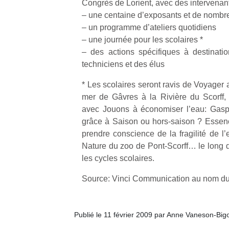
Congrès de Lorient, avec des intervena
physique
– une centaine d’exposants et de nombr
ou
– un programme d’ateliers quotidiens
apprentissage…
– une journée pour les scolaires *
– des actions spécifiques à destinati
techniciens et des élus
* Les scolaires seront ravis de Voyager au
mer de Gâvres à la Rivière du Scorff,
avec Jouons à économiser l’eau: Gaspi
grâce à Saison ou hors-saison ? Essence
prendre conscience de la fragilité de l
Nature du zoo de Pont-Scorff… le long d
les cycles scolaires.
Source: Vinci Communication au nom du
Publié le 11 février 2009 par Anne Vaneson-Big