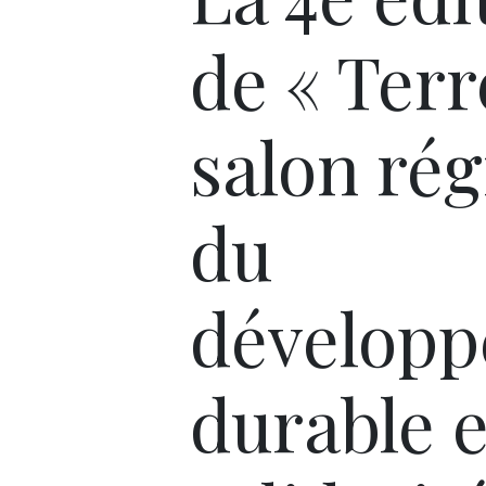
de « Terre
salon rég
du
dévelop
durable e