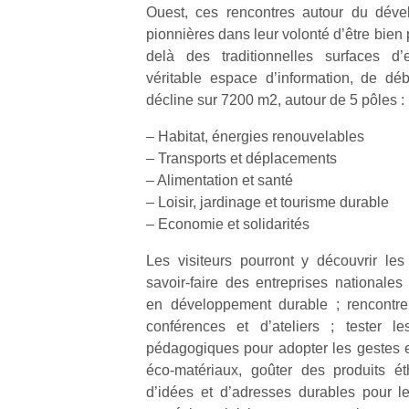
Ouest, ces rencontres autour du déve
pionnières dans leur volonté d’être bien
delà des traditionnelles surfaces d’e
véritable espace d’information, de dé
décline sur 7200 m2, autour de 5 pôles :
Un
– Habitat, énergies renouvelables
– Transports et déplacements
– Alimentation et santé
p
– Loisir, jardinage et tourisme durable
e
– Economie et solidarités
u
Les visiteurs pourront y découvrir le
savoir-faire des entreprises nationales
en développement durable ; rencontrer
conférences et d’ateliers ; tester l
cl
pédagogiques pour adopter les gestes e
Le
éco-matériaux, goûter des produits ét
pe
d’idées et d’adresses durables pour le
qu