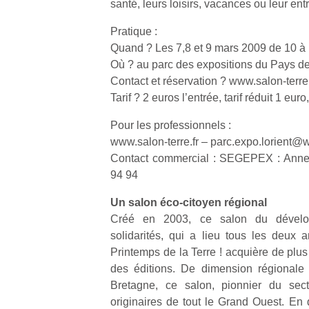
santé, leurs loisirs, vacances ou leur en
qu
so
Pratique :
s
Quand ? Les 7,8 et 9 mars 2009 de 10 à
c
Où ? au parc des expositions du Pays de
p
en
Contact et réservation ? www.salon-terre
Do
Tarif ? 2 euros l’entrée, tarif réduit 1 eur
me
am
Pour les professionnels :
à 
www.salon-terre.fr – parc.expo.lorient@
co
Contact commercial : SEGEPEX : Anne
…
94 94
Un salon éco-citoyen régional
Créé en 2003, ce salon du dévelo
solidarités, qui a lieu tous les deux 
Printemps de la Terre ! acquière de plus
des éditions. De dimension régionale
Bretagne, ce salon, pionnier du sect
originaires de tout le Grand Ouest. En 