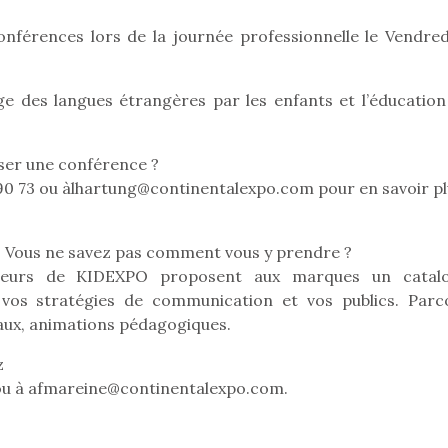
r les enfants, un
grand !
pour les 
érences lors de la journée professionnelle le Vendred
Les jeux d’imitation
al qui change des
animal qui
constituent un véritable
ands classiques !
grands cl
terrain d’apprentissage
eluches quelles
Les peluc
age des langues étrangères par les enfants et l’éducation
qui permet aux enfants
es soient, sont des
qu’elles soi
d’explorer, comprendre
agnons pour les
compagnon
et s’approprier ce qu’ils…
s. Doudou, meilleur
enfants. Dou
ser une conférence ?
objet à câliner,
ami, objet
0 73 ou àlhartung@continentalexpo.com pour en savoir pl
ent,…
confident,…
? Vous ne savez pas comment vous y prendre ?
sateurs de KIDEXPO proposent aux marques un catal
vos stratégies de communication et vos publics. Parc
caux, animations pédagogiques.
 l’aventure était au
T’AS TON NERF ?
Le boom de l
z
A l’heure du
out du jardin ?
pour enfant
ou à afmareine@continentalexpo.com.
déconfinement, des
trois confinements
qu’un
premières grosses
ssifs, des couvre-
L’attrait p
chaleurs et des futures