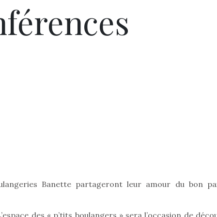
nférences
Pâques 2026 : chocolats
Pâques 2026
et idées pour une chasse
et idées po
aux œufs magique en
aux œufs 
oulangeries Banette partageront leur amour du bon pa
famille
fam
Chocolats à petits prix,
Chocolats à
jouets malins et idées
jouets mal
L’espace des « p’tits boulangers » sera l’occasion de déco
créatives… voici de quoi
créatives… 