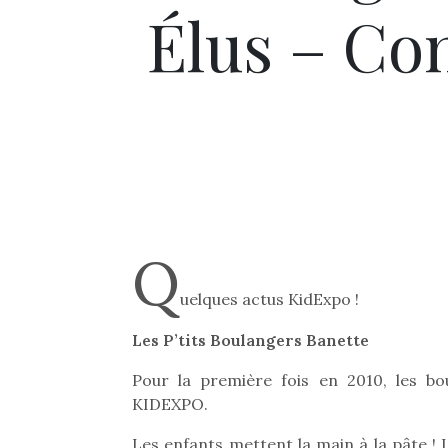
Élus – Co
Q
uelques actus KidExpo !
Les P’tits Boulangers Banette
Pour la première fois en 2010, les b
KIDEXPO.
Les enfants mettent la main à la pâte ! 