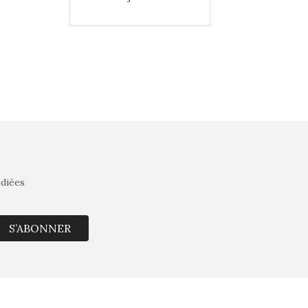
édiées
S’ABONNER