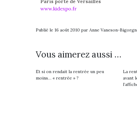
retour des beaux jours,
feux
Paris porte de Versailles
souvent d’énergie. Varier
c’est l’occasion rêvée
diff
les occupations n’est pas
www.kidexpo.fr
pour les enfants de…
res
toujours simple.
d’élo
Conjuguer
presqu
divertissement, activité
Publié le 16 août 2010 par Anne Vaneson-Bigorgn
physique ou
apprentissage…
Vous aimerez aussi …
Et si on rendait la rentrée un peu
La rent
moins… « rentrée » ?
avant l
l’affich