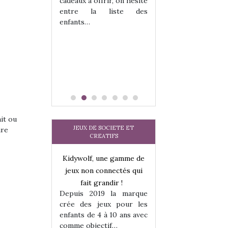
cadeaux à offrir, on hésite
sel, et même
sous laquel
entre la liste des
tits peuvent
matérialise le tipi 
enfants…
 s’y initier.
tissu, plastique…)
te…
petite tente posé
ait ou
JEUX DE SOCIETE ET
ire
CREATIFS
une gamme de
Kidywolf, une gamme de
Kidywolf, une ga
onnectés qui
jeux non connectés qui
jeux non connecté
randir !
fait grandir !
fait grandir 
9 la marque
Depuis 2019 la marque
Depuis 2019 la 
eux pour les
crée des jeux pour les
crée des jeux po
 à 10 ans avec
enfants de 4 à 10 ans avec
enfants de 4 à 10 a
tif…
comme objectif…
comme objectif…