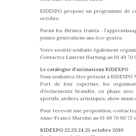
pou
KIDEXPO propose un programme de conf
anim
octobre.
gr
Les p
Parmi les thèmes traités : l’apprentiss
qu’ell
jeunes générations aux éco-gestes.
comp
enfant
Votre société souhaite également organi
ami, 
Contactez Laurent Hartung au 01 49 70 9
confid
Le catalogue d’animations KIDEXPO
Vous souhaitez être présent à KIDEXPO 
Fort de leur expertise, les organi
d’événements brandés, en phase avec 
sportifs, ateliers artistiques, show musi
NextGen, une nouvelle
Des trampolines pour les
Et si
Pour recevoir une proposition, contacte
trottinette mécanique
grands et les petits !
b
Anne-France Mareine au 01 49 70 90 72 
Durant les vacances
Après 
Beeper
KIDEXPO 22.23.24.25 octobre 2010
estivales et avec le
succe
Les enfants débordent