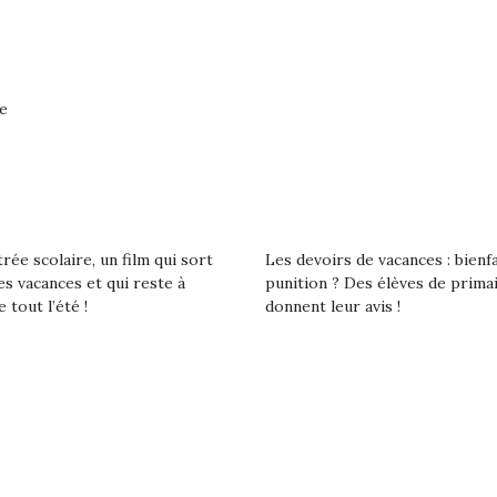
 à des heures
est univer
vacances estivales, le
érentes, des
les plus pe
parc, le jardin, la…
trictions de
commencer à
ignement pendant
La trottinet
e 15 mois,…
e
rée scolaire, un film qui sort
Les devoirs de vacances : bienf
es vacances et qui reste à
punition ? Des élèves de prima
e tout l’été !
donnent leur avis !
Kidywolf, une gamme de
Kidywolf, 
jeux non connectés qui
jeux non c
fait grandir !
fait g
Depuis 2019 la marque
Depuis 201
crée des jeux pour les
crée des j
enfants de 4 à 10 ans avec
enfants de 4
comme objectif…
comme objec