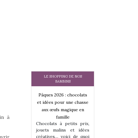
LE SHOPPING DE NOS
BAMBINS
 : chocolats
Pâques 2026 : chocolats
Pâques 2026 : cho
ur une chasse
et idées pour une chasse
et idées pour une
magique en
aux œufs magique en
aux œufs magiqu
in à
ille
famille
famille
 petits prix,
Chocolats à petits prix,
Chocolats à petit
ins et idées
jouets malins et idées
jouets malins et
uvrir
voici de quoi
créatives… voici de quoi
créatives… voici 