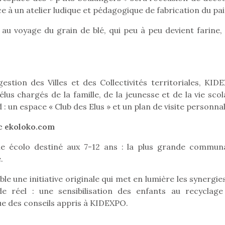
organiser une chasse aux
organiser u
ce à un atelier ludique et pédagogique de fabrication du pai
œufs magique…
œufs magiq
au voyage du grain de blé, qui peu à peu devient farine, 
stion des Villes et des Collectivités territoriales, KID
lus chargés de la famille, de la jeunesse et de la vie scol
 : un espace « Club des Elus » et un plan de visite personnal
ec ekoloko.com
ne écolo destiné aux 7-12 ans : la plus grande commun
.
e une initiative originale qui met en lumière les synergie
e réel : une sensibilisation des enfants au recyclage
que des conseils appris à KIDEXPO.
loutre en peluche
Petit chef deviendra
Une loutre