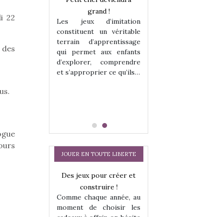
enfants, un
grand !
pour les enfants
i 22
Les jeux d’imitation
 change des
animal qui chang
constituent un véritable
assiques !
grands classiqu
terrain d’apprentissage
hes quelles
Les peluches q
 des
qui permet aux enfants
ent, sont des
qu’elles soient, s
d’explorer, comprendre
s pour les
compagnons pou
et s’approprier ce qu’ils…
dou, meilleur
enfants. Doudou, m
 à câliner,
ami, objet à câ
us.
confident,…
ogue
ours
JOUER EN TOUTE LIBERTE
a trottinette
Des jeux pour créer et
Comment choisir
 : bien plus
construire !
cabanes et des tip
Comme chaque année, au
 jeu !
les enfants ?
moment de choisir les
our la glisse
Quelle que soit l