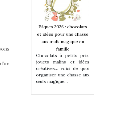
 : chocolats
Pâques 2026 : chocolats
Pâques 2026 : cho
ur une chasse
et idées pour une chasse
et idées pour une
magique en
aux œufs magique en
aux œufs magiqu
sons
ille
famille
famille
 petits prix,
Chocolats à petits prix,
Chocolats à petit
ins et idées
jouets malins et idées
jouets malins et
d’un
voici de quoi
créatives… voici de quoi
créatives… voici 
ne chasse aux
organiser une chasse aux
organiser une cha
ue…
œufs magique…
œufs magique…