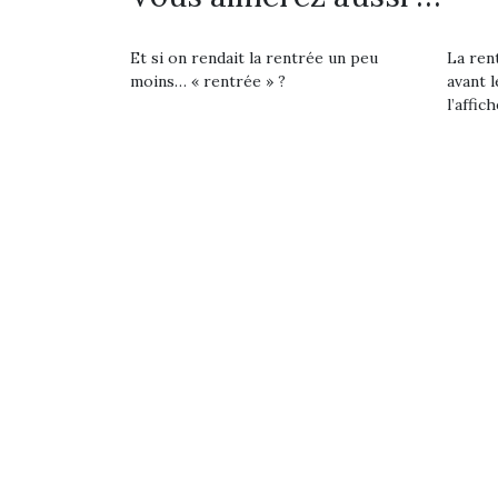
Et si on rendait la rentrée un peu
La rent
moins… « rentrée » ?
avant l
l’affich
Une 
pou
anim
gr