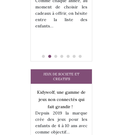
 jeu !
les enfants ?
Comme chaque année, au
our la glisse
Quelle que soit l
moment de choisir les
sel, et même
sous laquel
cadeaux à offrir, on hésite
tits peuvent
matérialise le tipi 
entre la liste des
 s’y initier.
tissu, plastique…)
enfants…
te…
petite tente posé
JEUX DE SOCIETE ET
CREATIFS
une gamme de
Kidywolf, une gamme de
Kidywolf, une ga
onnectés qui
jeux non connectés qui
jeux non connecté
randir !
fait grandir !
fait grandir 
9 la marque
Depuis 2019 la marque
Depuis 2019 la 
eux pour les
crée des jeux pour les
crée des jeux po
 à 10 ans avec
enfants de 4 à 10 ans avec
enfants de 4 à 10 a
tif…
comme objectif…
comme objectif…