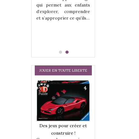
hes quelles
Les peluches q
qui permet aux enfants
ent, sont des
qu’elles soient, s
d’explorer, comprendre
s pour les
compagnons pou
et s’approprier ce qu’ils…
dou, meilleur
enfants. Doudou, m
 à câliner,
ami, objet à câ
confident,…
JOUER EN TOUTE LIBERTE
a trottinette
Comment choisir
Des jeux pour créer et
 : bien plus
cabanes et des tip
construire !