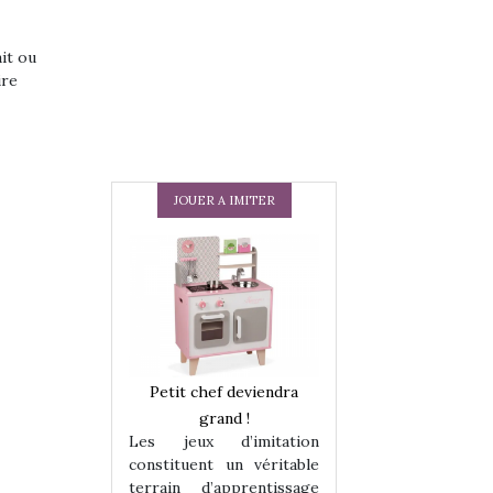
ait ou
ire
JOUER A IMITER
 en peluche
Petit chef deviendra
Une loutre en pe
enfants, un
grand !
pour les enfants
Les jeux d’imitation
 change des
animal qui chang
constituent un véritable
assiques !
grands classiqu
terrain d’apprentissage