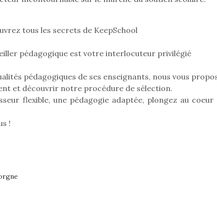
ouvrez tous les secrets de KeepSchool
Pâques 2026 : chocolats
Pâques 2026
eiller pédagogique est votre interlocuteur privilégié
et idées pour une chasse
et idées po
aux œufs magique en
aux œufs 
ualités pédagogiques de ses enseignants, nous vous propo
famille
fam
Chocolats à petits prix,
Chocolats à
ment et découvrir notre procédure de sélection.
jouets malins et idées
jouets mal
seur flexible, une pédagogie adaptée, plongez au coeur 
créatives… voici de quoi
créatives… 
organiser une chasse aux
organiser u
s !
œufs magique…
œufs magiq
gorgne