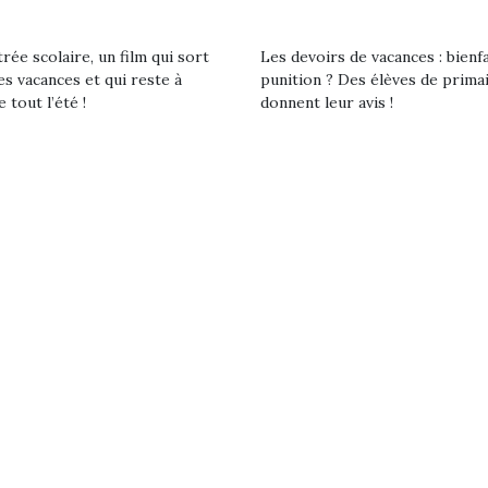
rée scolaire, un film qui sort
Les devoirs de vacances : bienf
es vacances et qui reste à
punition ? Des élèves de prima
e tout l’été !
donnent leur avis !
loutre en peluche
Petit chef deviendra
Une loutre
r les enfants, un
grand !
pour les 
Les jeux d’imitation
al qui change des
animal qui
constituent un véritable
ands classiques !
grands cl
terrain d’apprentissage