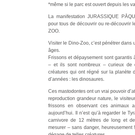
*même si le parc est ouvert depuis les v
La manifestation JURASSIQUE PÂQUES
pour tous de découvrir ou re-découvrir 
ZOO.
Un
Visiter le Dino-Zoo, c’est pénétrer dans
âges.
Frissons et dépaysement sont garantis à
p
– et ils sont nombreux – curieux de d
e
créatures qui ont régné sur la planète 
u
d’années : les dinosaures.
Ces mastodontes ont un vrai pouvoir d’at
reproduction grandeur nature, le visiteu
frissons en observant ces animaux 
cl
aujourd’hui. Il n’est qu’à regarder le T
Le
carnivore de 12 mètres de long et de
pe
mesurer – sans danger, heureusement ! –
qu
dégage de telles créatures.