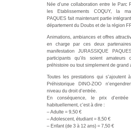
Née d’une collaboration entre le Parc
les Etablissements COQUY, la ma
NextGen,
l’
Des
PAQUES fait maintenant partie intégrant
une
trampolines
département du Doubs et de la régio
nouvelle
pour les
trottinette
Animations, ambiances et offres attracti
grands et
mécanique
en charge par ces deux partenaire
Ap
les petits !
Beeper
co
manifestation JURASSIQUE PAQUES a
Durant les
Les
su
vacances
participants qu’ils soient amateurs 
enfants
de
estivales
préhistoire ou tout simplement de grand a
débordent
co
et avec le
souvent
fe
retour des
Toutes les prestations qui s’ajoutent à
d’énergie.
he
beaux
Préhistorique DINO-ZOO n’engendre
Varier les
di
jours, c’est
niveau du droit d’entrée.
occupations
de
l’occasion
En conséquence, le prix d’entrée 
n’est pas
re
rêvée
toujours
habituellement, c’est à dire :
de
pour les
simple.
d’
– Adulte = 9,50 €
enfants
Conjuguer
pe
– Adolescent, étudiant = 8,50 €
de…
divertissement,
pr
– Enfant (de 3 à 12 ans) = 7,50 €
activité
15