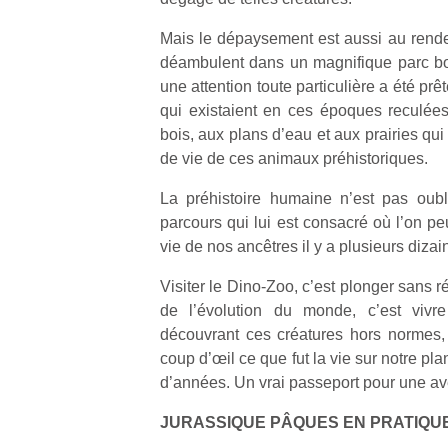
qu
so
Mais le dépaysement est aussi au rende
s
déambulent dans un magnifique parc bo
c
une attention toute particulière a été p
p
qui existaient en ces époques reculées,
en
bois, aux plans d’eau et aux prairies qui 
Do
me
de vie de ces animaux préhistoriques.
am
La préhistoire humaine n’est pas oubl
à 
co
parcours qui lui est consacré où l’on p
…
vie de nos ancêtres il y a plusieurs dizai
Visiter le Dino-Zoo, c’est plonger sans r
de l’évolution du monde, c’est vivr
découvrant ces créatures hors normes,
coup d’œil ce que fut la vie sur notre plan
d’années. Un vrai passeport pour une ave
JURASSIQUE PÂQUES EN PRATIQU