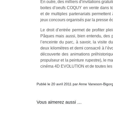
En outre, des milliers d’invitations gratu
physique
boites d’oeufs COQUY en vente dans to
ou
et de multiples partenariats permettent
apprentissage…
jeux concours organisés par la presse éc
Le droit d’entrée permet de profiter pl
Pâques mais aussi, bien entendu, des 
l’enceinte du parc, à savoir, la visite 
deux kilomètres et demi consacré à l’évolu
découverte des animations préhistorique
propulseur et la peinture rupestre), l
cinéma 4D EVOLUTION et de toutes les in
Publié le 20 avril 2011 par Anne Vaneson-Bigor
Vous aimerez aussi …