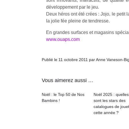
sont innovants, interactifs, de qualité 
développement par le jeu.
Deux héros ont été crées : Jojo, le petit l
la jolie fée pleine de tendresse.
En grandes surfaces et magasins spécia
Un
www.ouaps.com
p
Publié le 11 octobre 2011 par Anne Vaneson-Bi
e
u
Vous aimerez aussi …
Noël : le Top 50 de Nos
Noël 2025 : quelles
Bambins !
sont les stars des
catalogues de joue
cl
cette année ?
Le
pe
qu