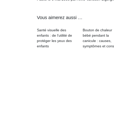
Vous aimerez aussi …
Un
Santé visuelle des
Bouton de chaleur
enfants : de l’utilité de
bébé pendant la
p
protéger les yeux des
canicule : causes,
e
enfants
symptômes et cons
u
cl
Le
pe
qu
qu
so