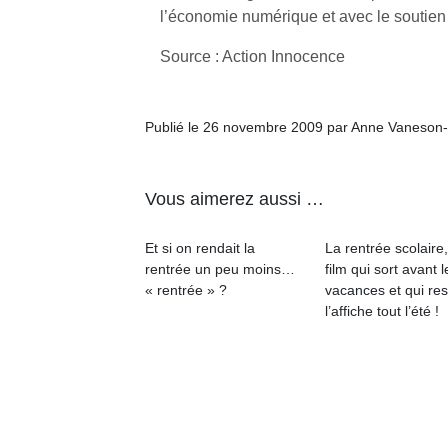
qu
l’économie numérique et avec le soutien 
so
s
Source : Action Innocence
c
p
en
Publié le 26 novembre 2009 par Anne Vaneson
Do
me
am
Vous aimerez aussi …
à 
co
…
Et si on rendait la
La rentrée scolaire
rentrée un peu moins…
film qui sort avant l
« rentrée » ?
vacances et qui res
l’affiche tout l’été !