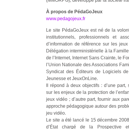
(MMORPG), développé par la société f
À propos de PédaGoJeux
www.pedagojeux.fr
Le site PédaGoJeux est né de la volont
institutionnels, professionnels et as
Un
d’information de référence sur les jeux
Délégation interministérielle à la Famil
de l’Internet, Internet Sans Crainte, le Fo
p
l’Union Nationale des Associations Famil
e
Syndicat des Éditeurs de Logiciels de 
u
Jeunesse et JeuxOnLine.
Il répond à deux objectifs : d’une part, 
sur les enjeux de la protection de l’enf
jeux vidéo ; d’autre part, fournir aux p
approche pédagogique autour des probl
cl
jeu vidéo.
Le
Le site a été lancé le 15 décembre 2008
pe
qu
d’État chargé de la Prospective 