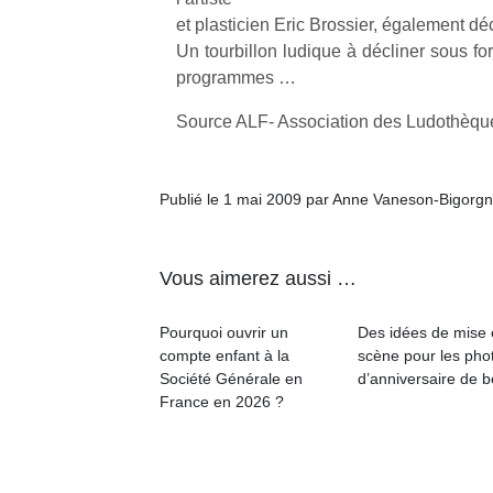
l’
et plasticien Eric Brossier, également d
Un tourbillon ludique à décliner sous for
NextGen,
Des
programmes …
une
trampolines
nouvelle
pour les
Ap
Source ALF- Association des Ludothèqu
trottinette
co
grands et
mécanique
su
les petits !
Beeper
de
Durant les
Publié le 1 mai 2009 par Anne Vaneson-Bigorg
Les
co
vacances
enfants
fe
estivales
débordent
he
et avec le
Vous aimerez aussi …
souvent
di
retour des
d’énergie.
de
beaux
Varier les
re
jours, c’est
Pourquoi ouvrir un
Des idées de mise
occupations
de
l’occasion
compte enfant à la
scène pour les pho
n’est pas
d’
rêvée
Société Générale en
d’anniversaire de 
toujours
pe
pour les
France en 2026 ?
simple.
pr
enfants
Conjuguer
15
de…
divertissement,
activité