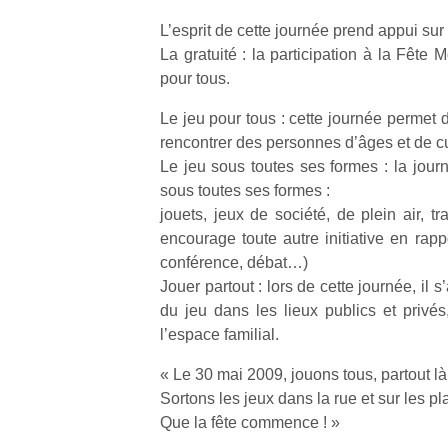
L’esprit de cette journée prend appui sur 
La gratuité : la participation à la Fête 
pour tous.
Le jeu pour tous : cette journée permet 
Un
rencontrer des personnes d’âges et de cul
Le jeu sous toutes ses formes : la journ
sous toutes ses formes :
p
jouets, jeux de société, de plein air, t
e
encourage toute autre initiative en rapp
u
conférence, débat…)
Jouer partout : lors de cette journée, il s
du jeu dans les lieux publics et privés,
l’espace familial.
cl
« Le 30 mai 2009, jouons tous, partout l
Le
Sortons les jeux dans la rue et sur les 
pe
Que la fête commence ! »
qu