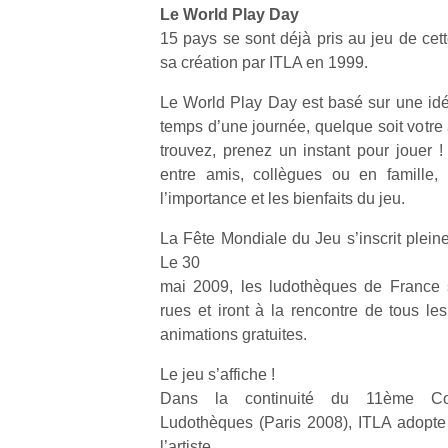
qu
Le World Play Day
so
15 pays se sont déjà pris au jeu de cet
s
sa création par ITLA en 1999.
c
p
Le World Play Day est basé sur une idée
en
temps d’une journée, quelque soit votre 
Do
trouvez, prenez un instant pour jouer !
me
entre amis, collègues ou en famille, 
am
l’importance et les bienfaits du jeu.
à 
co
La Fête Mondiale du Jeu s’inscrit ple
…
Le 30
mai 2009, les ludothèques de France s
rues et iront à la rencontre de tous le
animations gratuites.
Le jeu s’affiche !
Dans la continuité du 11ème Con
Ludothèques (Paris 2008), ITLA adopte l
l’artiste