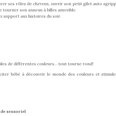
tirer ses rôles de cheveux, ouvrir son petit gilet auto agrip
 tourner son anneau à billes amovible.
 support aux histoires du soir.
Pâques 2026 : chocolats
Pâques 2026
et idées pour une chasse
et idées po
aux œufs magique en
aux œufs 
famille
fam
Chocolats à petits prix,
Chocolats à
jouets malins et idées
jouets mal
créatives… voici de quoi
créatives… 
organiser une chasse aux
organiser u
iles de différentes couleurs… tout tourne rond!
œufs magique…
œufs magiq
citer bébé à découvrir le monde des couleurs et stimule
nde sensoriel