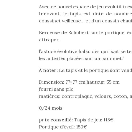
Avec ce nouvel espace de jeu évolutif très
Innovant, le tapis est doté de nombreu
coussinet veilleuse… et d’un coussin chau
Berceuse de Schubert sur le portique, éq
attraper.
l’astuce évolutive haba: dès qu’il sait se 
les activités placées sur son sommet.`
À noter:
Le tapis et le portique sont ve
Dimension: 77×77 cm hauteur: 55 cm
fourni sans pile.
matières: contreplaqué, velours, coton, 
Une 
0/24 mois
pou
anim
prix conseillé:
Tapis de jeu: 115€
gr
Portique d’éveil: 150€