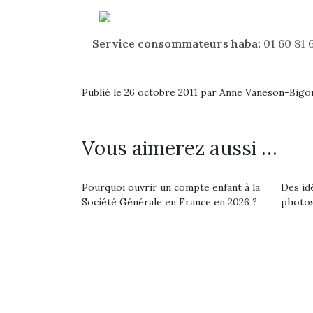
Les p
qu’ell
comp
Service consommateurs haba:
01 60 81 
enfant
ami, 
confid
Publié le 26 octobre 2011 par Anne Vaneson-Big
Vous aimerez aussi …
Pourquoi ouvrir un compte enfant à la
Des id
Société Générale en France en 2026 ?
photos
Et si
b
NextGen, une nouvelle
Après 
trottinette mécanique
Des trampolines pour les
succe