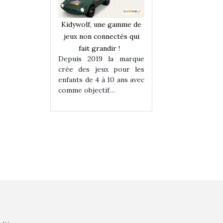
une gamme de
Kidywolf, une gamme de
Kidywolf, une ga
onnectés qui
jeux non connectés qui
jeux non connecté
randir !
fait grandir !
fait grandir 
9 la marque
Depuis 2019 la marque
Depuis 2019 la 
eux pour les
crée des jeux pour les
crée des jeux po
 à 10 ans avec
enfants de 4 à 10 ans avec
enfants de 4 à 10 a
tif…
comme objectif…
comme objectif…