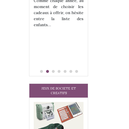
les enfants ?
Comme chaque année, au
Quelle que soit l
moment de choisir les
sous laquel
cadeaux à offrir, on hésite
matérialise le tipi 
entre la liste des
tissu, plastique…)
enfants…
petite tente posé
JEUX DE SOCIETE ET
CREATIFS