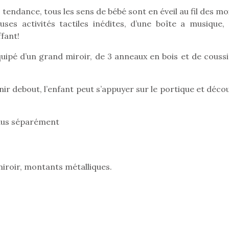
 tendance, tous les sens de bébé sont en éveil au fil des mo
ses activités tactiles inédites, d’une boîte a musique, 
ffant!
uipé d’un grand miroir, de 3 anneaux en bois et de coussi
tenir debout, l’enfant peut s’appuyer sur le portique et déco
ndus séparément
miroir, montants métalliques.
loutre en peluche
Petit chef deviendra
Une loutre
r les enfants, un
grand !
pour les 
Les jeux d’imitation
al qui change des
animal qui
constituent un véritable
ands classiques !
grands cl
terrain d’apprentissage