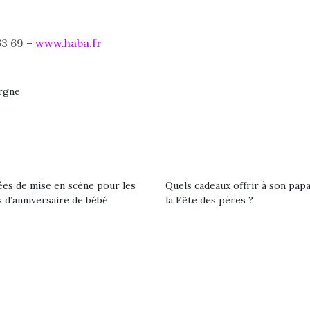
eluches quelles
Les peluc
qui permet aux enfants
es soient, sont des
qu’elles soi
d’explorer, comprendre
agnons pour les
compagnon
et s’approprier ce qu’ils…
63 69 –
www.haba.fr
s. Doudou, meilleur
enfants. Dou
objet à câliner,
ami, objet
ent,…
confident,…
orgne
ées de mise en scène pour les
Quels cadeaux offrir à son pap
Le boom de l
 d’anniversaire de bébé
la Fête des pères ?
pour enfant
qu’un
L’attrait p
est univer
 l’aventure était au
les plus pe
T’AS TON NERF ?
commencer à
out du jardin ?
A l’heure du
La trottinet
trois confinements
déconfinement, des
ssifs, des couvre-