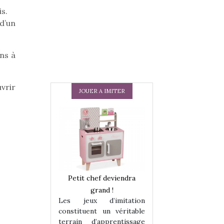
is.
d’un
ns à
uvrir
JOUER A IMITER
 en peluche
Petit chef deviendra
Une loutre en pe
enfants, un
grand !
pour les enfants
Les jeux d’imitation
 change des
animal qui chang
constituent un véritable
assiques !
grands classiqu
terrain d’apprentissage