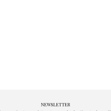
Kidywolf, une gamme de
Kidywolf, 
jeux non connectés qui
jeux non c
fait grandir !
fait g
Depuis 2019 la marque
Depuis 201
crée des jeux pour les
crée des j
enfants de 4 à 10 ans avec
enfants de 4
comme objectif…
comme objec
NEWSLETTER