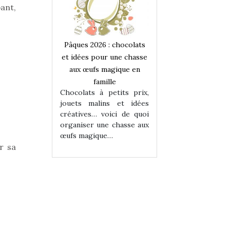
pant,
 : chocolats
Pâques 2026 : chocolats
Pâques 2026 : cho
ur une chasse
et idées pour une chasse
et idées pour une
magique en
aux œufs magique en
aux œufs magiqu
ille
famille
famille
 petits prix,
Chocolats à petits prix,
Chocolats à petit
ins et idées
jouets malins et idées
jouets malins et
voici de quoi
créatives… voici de quoi
créatives… voici 
ne chasse aux
organiser une chasse aux
organiser une cha
ue…
œufs magique…
œufs magique…
r sa