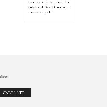
eux pour les
crée des jeux pour les
crée des jeux po
 à 10 ans avec
enfants de 4 à 10 ans avec
enfants de 4 à 10 a
tif…
comme objectif…
comme objectif…
édiées
S’ABONNER