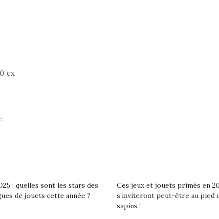
0 ex
Petit chef deviendra
e
grand !
Les jeux d’imitation
constituent un véritable
terrain d’apprentissage
qui permet aux enfants
d’explorer, comprendre
loutre en peluche
Une loutre
et s’approprier ce qu’ils…
25 : quelles sont les stars des
Ces jeux et jouets primés en 2
r les enfants, un
pour les 
gues de jouets cette année ?
s’inviteront peut-être au pied 
al qui change des
animal qui
sapins !
ands classiques !
grands cl