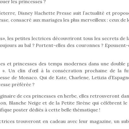
 jouer les princesses ?
eterre, Disney Hachette Presse suit l’actualité et propos
sse, consacré aux mariages les plus merveilleux : ceux de 
Pâques 2026 : chocolats
Pâques 2026
et idées pour une chasse
et idées po
», les petites lectrices découvriront tous les secrets de l
aux œufs magique en
aux œufs 
 toujours au bal ? Portent-elles des couronnes ? Epousent-
famille
fam
Chocolats à petits prix,
Chocolats à
jouets malins et idées
jouets mal
nces et princesses des temps modernes dans une double 
créatives… voici de quoi
créatives… 
organiser une chasse aux
organiser u
ui ». Un clin d’œil à la consécration prochaine de la fu
œufs magique…
œufs magiq
ncesse de Monaco. Qui de Kate, Charlene, Letizia d’Espagn
cesse préférée ?
aginaire de ces princesses en herbe, elles retrouveront da
lon, Blanche Neige et de la Petite Sirène qui célèbrent le
ifique poster dédiés à cette belle thématique !
ectrices trouveront en cadeau avec leur magazine, un sub