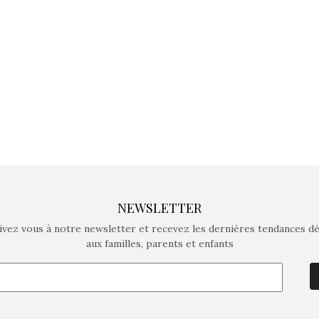
crée des jeux pour les
crée des j
enfants de 4 à 10 ans avec
enfants de 4
comme objectif…
comme objec
NEWSLETTER
ivez vous à notre newsletter et recevez les dernières tendances d
aux familles, parents et enfants