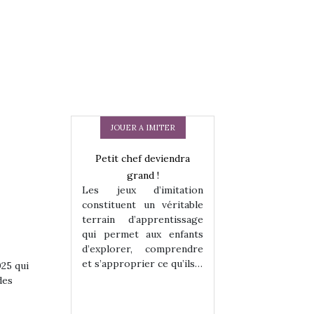
JOUER A IMITER
Petit chef deviendra
grand !
Les jeux d’imitation
constituent un véritable
terrain d’apprentissage
qui permet aux enfants
d’explorer, comprendre
 en peluche
Une loutre en pe
et s’approprier ce qu’ils…
025 qui
enfants, un
pour les enfants
des
 change des
animal qui chang
assiques !
grands classiqu