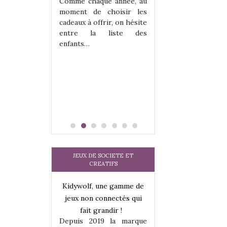
les enfants ?
Comme chaque année, au
Quelle que soit l
moment de choisir les
sous laquel
cadeaux à offrir, on hésite
matérialise le tipi 
entre la liste des
tissu, plastique…)
enfants…
petite tente posé
JEUX DE SOCIETE ET
CREATIFS
une gamme de
Kidywolf, une gamme de
Kidywolf, une ga
onnectés qui
jeux non connectés qui
jeux non connecté
randir !
fait grandir !
fait grandir 
9 la marque
Depuis 2019 la marque
Depuis 2019 la 