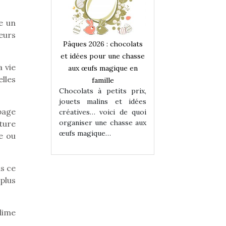
e un
leurs
 : chocolats
Pâques 2026 : chocolats
Pâques 2026 : cho
ur une chasse
et idées pour une chasse
et idées pour une
a vie
magique en
aux œufs magique en
aux œufs magiqu
elles
ille
famille
famille
 petits prix,
Chocolats à petits prix,
Chocolats à petit
ins et idées
jouets malins et idées
jouets malins et
page
voici de quoi
créatives… voici de quoi
créatives… voici 
ne chasse aux
organiser une chasse aux
organiser une cha
ture
ue…
œufs magique…
œufs magique…
e ou
ns ce
 plus
lime