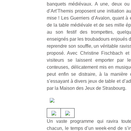
banquets médiévaux. A une, deux ou t
Et si
d’Art’Themis proposent une initiation au
T
NextGen,
l’aventure
Des
mise ! Les Guerriers d’Avalon, quant à 
une
était au
trampolines
de la table médiévale et de ses mille ép
A 
nouvelle
bout du
pour les
du
au son festif des trompettes, quel
trottinette
dé
jardin ?
grands et
enseignés par les troubadours enjoués 
mécanique
de
Après trois
les petits !
reprendre son souffle, un véritable ravis
Beeper
pr
confinements
Durant les
proposé. Avec Christine Fischbach et 
Les
gr
successifs,
vacances
visiteurs se laissent emporter par l
enfants
ch
des
estivales
conteuses, délicatement mis en musiqu
débordent
e
couvre-
et avec le
souvent
peut enfin se distraire, à la manière
fu
feux à des
retour des
d’énergie.
va
heures
s’essayant à divers jeux de table et d’
beaux
Varier les
es
différentes,
par la Maison des Jeux de Strasbourg.
jours, c’est
occupations
le
des
l’occasion
n’est pas
ja
restrictions
rêvée
toujours
de
pour les
simple.
d’éloignement
enfants
Conjuguer
pendant
de…
Un vaste programme qui ravira toute 
divertissement,
presque
chacun, le temps d’un week-end de s’i
activité
15 mois,…