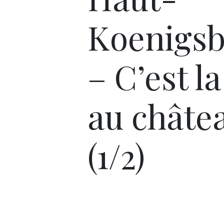
Koenigs
– C’est l
au châtea
(1/2)