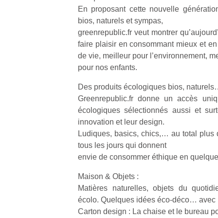
En proposant cette nouvelle génératio
bios, naturels et sympas,
greenrepublic.fr veut montrer qu’aujourd
faire plaisir en consommant mieux et en
de vie, meilleur pour l’environnement, me
Un
pour nos enfants.
Des produits écologiques bios, naturel
Greenrepublic.fr donne un accès uniq
p
écologiques sélectionnés aussi et surto
e
innovation et leur design.
u
Ludiques, basics, chics,… au total plus 
tous les jours qui donnent
envie de consommer éthique en quelques
Maison & Objets :
cl
Matières naturelles, objets du quotid
Le
écolo. Quelques idées éco-déco… avec 
pe
Carton design : La chaise et le bureau po
qu