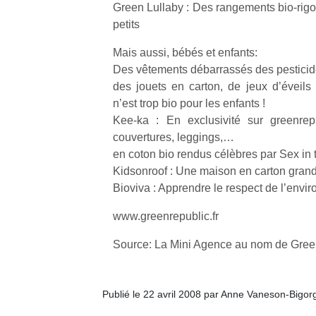
Green Lullaby : Des rangements bio-rigo
qu
so
petits
s
c
Mais aussi, bébés et enfants:
p
Des vêtements débarrassés des pesticide
en
des jouets en carton, de jeux d’éveils
Do
n’est trop bio pour les enfants !
me
Kee-ka : En exclusivité sur greenrepu
am
couvertures, leggings,…
à 
en coton bio rendus célèbres par Sex in t
co
…
Kidsonroof : Une maison en carton gran
Bioviva : Apprendre le respect de l’env
www.greenrepublic.fr
Source: La Mini Agence au nom de Gree
Publié le 22 avril 2008 par Anne Vaneson-Bigor