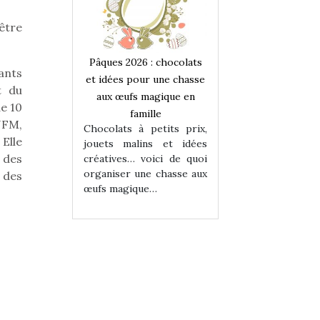
 être
 : chocolats
Pâques 2026 : chocolats
Pâques 2026 : cho
ants
ur une chasse
et idées pour une chasse
et idées pour une
t du
magique en
aux œufs magique en
aux œufs magiqu
de 10
ille
famille
famille
UFM,
 petits prix,
Chocolats à petits prix,
Chocolats à petit
Elle
ins et idées
jouets malins et idées
jouets malins et
 des
voici de quoi
créatives… voici de quoi
créatives… voici 
ne chasse aux
organiser une chasse aux
organiser une cha
 des
ue…
œufs magique…
œufs magique…