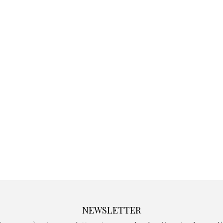
Kidywolf, une gamme de
Kidywolf, 
jeux non connectés qui
jeux non c
fait grandir !
fait g
Depuis 2019 la marque
Depuis 201
crée des jeux pour les
crée des j
enfants de 4 à 10 ans avec
enfants de 4
comme objectif…
comme objec
NEWSLETTER