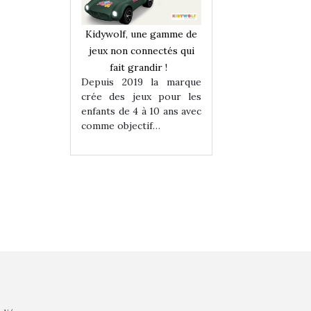
une gamme de
Kidywolf, une gamme de
Kidywolf, une ga
onnectés qui
jeux non connectés qui
jeux non connecté
randir !
fait grandir !
fait grandir 
9 la marque
Depuis 2019 la marque
Depuis 2019 la 
eux pour les
crée des jeux pour les
crée des jeux po
 à 10 ans avec
enfants de 4 à 10 ans avec
enfants de 4 à 10 a
tif…
comme objectif…
comme objectif…