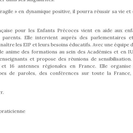
ragile » en dynamique positive, il pourra réussir sa vie et
Pâques 2026 : chocolats
Pâques 2026
ançaise pour les Enfants Précoces vient en aide aux enf
et idées pour une chasse
et idées po
s parents. Elle intervient auprès des parlementaires e
aux œufs magique en
aux œufs 
naître les EIP et leurs besoins éducatifs. Avec une équipe 
famille
fam
elle anime des formations au sein des Académies et en I
Chocolats à petits prix,
Chocolats à
enseignants et propose des réunions de sensibilisation. 
jouets malins et idées
jouets mal
s et 16 antennes régionales en France. Elle organise
créatives… voici de quoi
créatives… 
organiser une chasse aux
organiser u
es de paroles, des conférences sur toute la France,
œufs magique…
œufs magiq
r.
praticienne