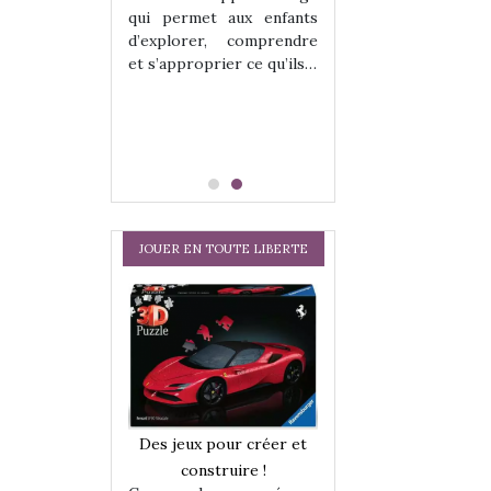
hes quelles
Les peluches q
qui permet aux enfants
ent, sont des
qu’elles soient, s
d’explorer, comprendre
s pour les
compagnons pou
et s’approprier ce qu’ils…
dou, meilleur
enfants. Doudou, m
 à câliner,
ami, objet à câ
confident,…
JOUER EN TOUTE LIBERTE
a trottinette
Comment choisir
Des jeux pour créer et
 : bien plus
cabanes et des tip
construire !