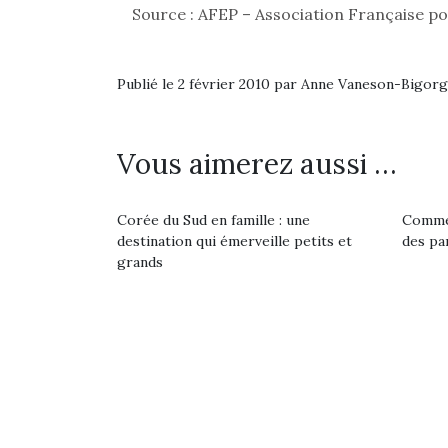
Source : AFEP – Association Française p
Publié le 2 février 2010 par Anne Vaneson-Bigor
Vous aimerez aussi …
Corée du Sud en famille : une
Commen
destination qui émerveille petits et
des pa
grands
Une 
pou
anim
gr