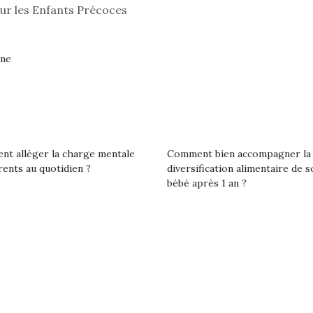
our les Enfants Précoces
gne
t alléger la charge mentale
Comment bien accompagner la
rents au quotidien ?
diversification alimentaire de s
bébé après 1 an ?
loutre en peluche
Petit chef deviendra
Une loutre
r les enfants, un
grand !
pour les 
Les jeux d’imitation
al qui change des
animal qui
constituent un véritable
ands classiques !
grands cl
terrain d’apprentissage