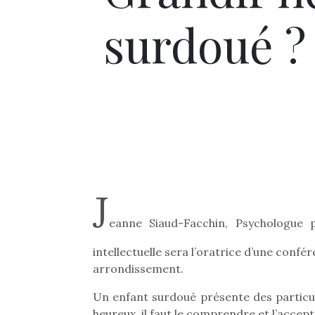
surdoué ?
J
eanne Siaud-Facchin, Psychologue p
intellectuelle sera l’oratrice d’une confé
arrondissement.
Un enfant surdoué présente des particula
heureux, il faut le comprendre et l’accept