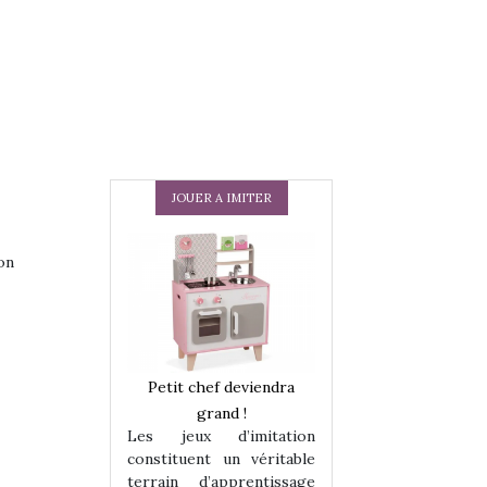
JOUER A IMITER
on
 en peluche
Petit chef deviendra
Une loutre en pe
enfants, un
grand !
pour les enfants
Les jeux d’imitation
 change des
animal qui chang
constituent un véritable
assiques !
grands classiqu
terrain d’apprentissage