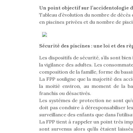
Les p
qu’ell
Un point objectif sur l’accidentologie d
comp
Tableau d’évolution du nombre de décès 
enfant
en piscines privées et du nombre de pisc
ami, 
confid
Sécurité des piscines : une loi et des r
Les dispositifs de sécurité, s’ils sont bie
la vigilance des adultes. Les consommate
composition de la famille, forme du bassi
La FPP souligne que la majorité des acc
Et si
la moitié environ, au moment de la b
b
franchis ou désactivés.
Après 
succe
Les systèmes de protection ne sont qu’u
feux
doit pas conduire à déresponsabiliser le
diff
surveillance des enfants que dans l’utili
res
La FPP tient à rappeler un point très imp
NextGen, une nouvelle
d’élo
sont survenus alors qu’ils étaient laiss
presqu
trottinette mécanique
Des trampolines pour les