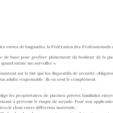
Pâques 2026 : chocolats
Pâques 2026
et idées pour une chasse
et idées po
aux œufs magique en
aux œufs 
famille
fam
Chocolats à petits prix,
Chocolats à
des envies de baignades, la Fédération des Professionnels 
jouets malins et idées
jouets mal
créatives… voici de quoi
créatives… 
ipe de base pour profiter pleinement du bonheur de la pis
organiser une chasse aux
organiser u
ut quand même me surveiller ».
œufs magique…
œufs magiq
nsistent sur le fait que les dispositifs de sécurité, obligato
d’un adulte responsable : ils en sont le complément.
lige les propriétaires de piscines privées familiales ente
isant à prévenir le risque de noyade. Pour son application
ires le choix entre différents matériels :