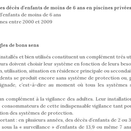
eluches quelles
Les peluc
es soient, sont des
qu’elles soi
es décès d’enfants de moins de 6 ans en piscines privées
agnons pour les
compagnon
d’enfants de moins de 6 ans
s. Doudou, meilleur
enfants. Dou
ines entre 2000 et 2009
objet à câliner,
ami, objet
ent,…
confident,…
ègles de bons sens
n installés et bien utilisés constituent un complément très ut
urs doivent choisir leur système en fonction de leurs beso
n, utilisation, situation en résidence principale ou seconda
idents se produit encore sans système de protection ou, 
 l’aventure était au
T’AS TON NERF ?
aignade, c’est-à-dire au moment où tous les systèmes 
A l’heure du
out du jardin ?
déconfinement, des
trois confinements
premières grosses
ssifs, des couvre-
n complément à la vigilance des adultes. Leur installatio
chaleurs et des futures
 à des heures
s consommateurs de cette indispensable vigilance tant pou
vacances estivales, le
érentes, des
sation des systèmes de protection.
parc, le jardin, la…
trictions de
Le boom de l
ortant : en plusieurs années, des décès d’enfants de 2 ou 
ignement pendant
pour enfant
és sous la « surveillance » d’enfants de 13,9 ou même 7 an
e 15 mois,…