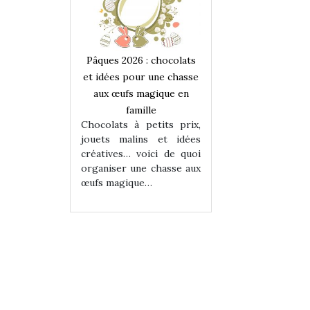
 : chocolats
Pâques 2026 : chocolats
Pâques 2026 : cho
ur une chasse
et idées pour une chasse
et idées pour une
magique en
aux œufs magique en
aux œufs magiqu
ille
famille
famille
 petits prix,
Chocolats à petits prix,
Chocolats à petit
ins et idées
jouets malins et idées
jouets malins et
voici de quoi
créatives… voici de quoi
créatives… voici 
ne chasse aux
organiser une chasse aux
organiser une cha
ue…
œufs magique…
œufs magique…