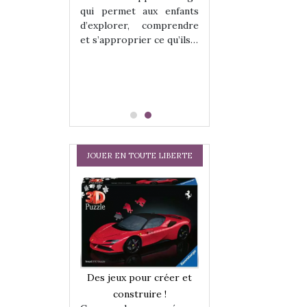
hes quelles
Les peluches q
qui permet aux enfants
ent, sont des
qu’elles soient, s
d’explorer, comprendre
s pour les
compagnons pou
et s’approprier ce qu’ils…
dou, meilleur
enfants. Doudou, m
 à câliner,
ami, objet à câ
confident,…
JOUER EN TOUTE LIBERTE
a trottinette
Comment choisir
Des jeux pour créer et
 : bien plus
cabanes et des tip
construire !