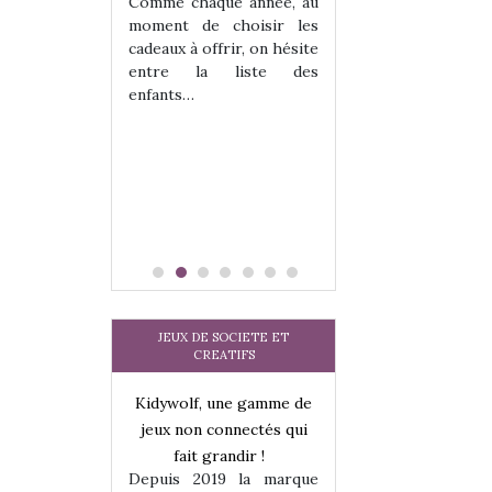
 jeu !
les enfants ?
Comme chaque année, au
our la glisse
Quelle que soit l
moment de choisir les
sel, et même
sous laquel
cadeaux à offrir, on hésite
tits peuvent
matérialise le tipi 
entre la liste des
 s’y initier.
tissu, plastique…)
enfants…
te…
petite tente posé
JEUX DE SOCIETE ET
CREATIFS
une gamme de
Kidywolf, une gamme de
Kidywolf, une ga
onnectés qui
jeux non connectés qui
jeux non connecté
randir !
fait grandir !
fait grandir 
9 la marque
Depuis 2019 la marque
Depuis 2019 la 