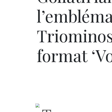
l’embléma
Triominos
format ‘V