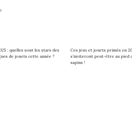
e
25 : quelles sont les stars des
Ces jeux et jouets primés en 2
gues de jouets cette année ?
s’inviteront peut-être au pied 
sapins !
loutre en peluche
Petit chef deviendra
Une loutre
r les enfants, un
grand !
pour les 
Les jeux d’imitation
al qui change des
animal qui
constituent un véritable
ands classiques !
grands cl
terrain d’apprentissage