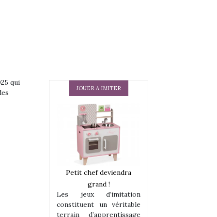
025 qui
JOUER A IMITER
des
 en peluche
Petit chef deviendra
Une loutre en pe
enfants, un
grand !
pour les enfants
Les jeux d’imitation
 change des
animal qui chang
constituent un véritable
assiques !
grands classiqu
terrain d’apprentissage