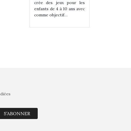
eux pour les
crée des jeux pour les
crée des jeux po
 à 10 ans avec
enfants de 4 à 10 ans avec
enfants de 4 à 10 a
tif…
comme objectif…
comme objectif…
édiées
S’ABONNER