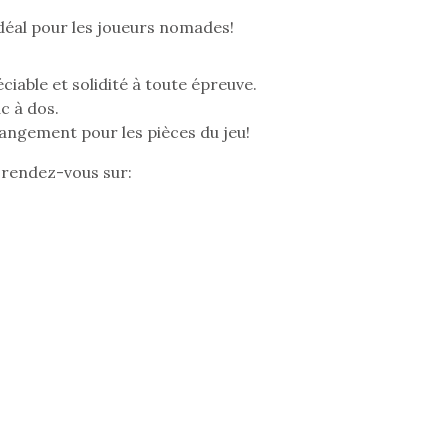
déal pour les joueurs nomades!
ble et solidité à toute épreuve.
Pâques 2026 : chocolats
Pâques 2026
ac à dos.
et idées pour une chasse
et idées po
 rangement pour les pièces du jeu!
aux œufs magique en
aux œufs 
famille
fam
, rendez-vous sur:
Chocolats à petits prix,
Chocolats à
jouets malins et idées
jouets mal
créatives… voici de quoi
créatives… 
organiser une chasse aux
organiser u
œufs magique…
œufs magiq