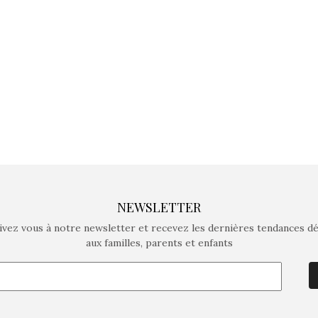
crée des jeux pour les
crée des j
enfants de 4 à 10 ans avec
enfants de 4
comme objectif…
comme objec
NEWSLETTER
ivez vous à notre newsletter et recevez les dernières tendances d
aux familles, parents et enfants