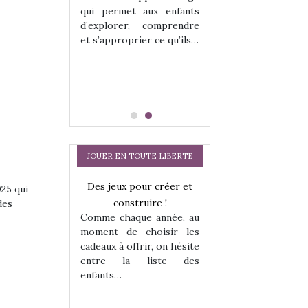
hes quelles
Les peluches q
qui permet aux enfants
ent, sont des
qu’elles soient, s
d’explorer, comprendre
s pour les
compagnons pou
et s’approprier ce qu’ils…
dou, meilleur
enfants. Doudou, m
 à câliner,
ami, objet à câ
confident,…
JOUER EN TOUTE LIBERTE
Des jeux pour créer et
Comment choisir
025 qui
construire !
cabanes et des tip
des
Comme chaque année, au
les enfants ?
moment de choisir les
Quelle que soit l
cadeaux à offrir, on hésite
sous laquel
entre la liste des
matérialise le tipi 
enfants…
a trottinette
tissu, plastique…)
petite tente posé
 : bien plus