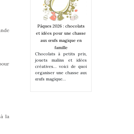
 : chocolats
Pâques 2026 : chocolats
Pâques 2026 : cho
ande
ur une chasse
et idées pour une chasse
et idées pour une
magique en
aux œufs magique en
aux œufs magiqu
ille
famille
famille
 petits prix,
Chocolats à petits prix,
Chocolats à petit
ins et idées
jouets malins et idées
jouets malins et
pour
voici de quoi
créatives… voici de quoi
créatives… voici 
ne chasse aux
organiser une chasse aux
organiser une cha
ue…
œufs magique…
œufs magique…
à la