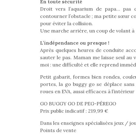
En toute sécurité
Droit vers l’aquarium de papa… pas
contourner l’obstacle ; ma petite sœur c
pour éviter la collision.
Une marche arrière, un coup de volant à 
L’indépendance ou presque !
Après quelques heures de conduite acc
sauter le pas. Maman me laisse seul au v
moi : une difficulté et elle reprend immé
Petit gabarit, formes bien rondes, coule
portes, la go buggy go se déplace sans 
roues en EVA, aussi efficaces à l’intérieur
GO BUGGY GO DE PEG-PÉREGO
Une 
Prix public indicatif : 219,99 €
pou
anim
Dans les enseignes spécialisées jeux / jo
gr
Points de vente