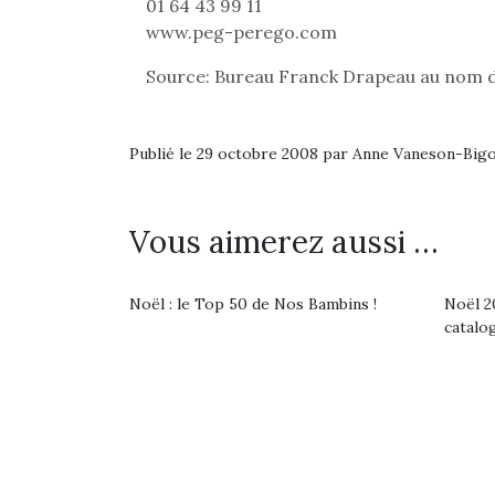
Les p
01 64 43 99 11
qu’ell
www.peg-perego.com
comp
enfant
Source: Bureau Franck Drapeau au nom 
ami, 
confid
Publié le 29 octobre 2008 par Anne Vaneson-Big
Vous aimerez aussi …
Noël : le Top 50 de Nos Bambins !
Noël 20
catalo
Et si
b
NextGen, une nouvelle
Après 
trottinette mécanique
Des trampolines pour les
succe