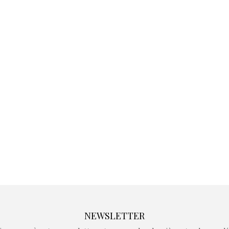
Kidywolf, une gamme de
Kidywolf, 
jeux non connectés qui
jeux non c
fait grandir !
fait g
Depuis 2019 la marque
Depuis 201
crée des jeux pour les
crée des j
enfants de 4 à 10 ans avec
enfants de 4
comme objectif…
comme objec
NEWSLETTER