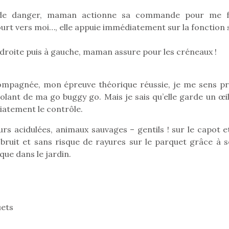
 de danger, maman actionne sa commande pour me f
ourt vers moi…, elle appuie immédiatement sur la fonction 
droite puis à gauche, maman assure pour les créneaux !
ompagnée, mon épreuve théorique réussie, je me sens pr
olant de ma go buggy go. Mais je sais qu’elle garde un œil
diatement le contrôle.
urs acidulées, animaux sauvages – gentils ! sur le capot e
bruit et sans risque de rayures sur le parquet grâce à s
 que dans le jardin.
loutre en peluche
Petit chef deviendra
Une loutre
r les enfants, un
grand !
pour les 
Les jeux d’imitation
al qui change des
animal qui
uets
constituent un véritable
ands classiques !
grands cl
terrain d’apprentissage