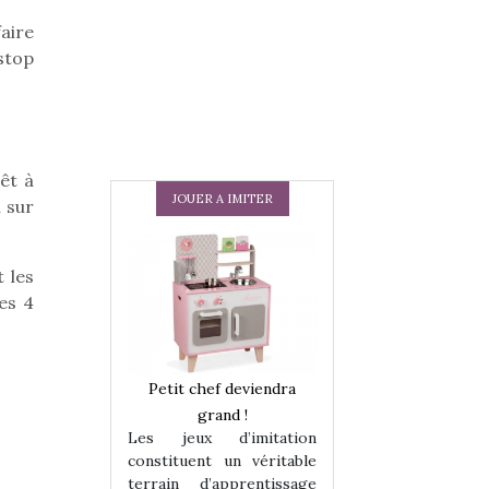
aire
stop
êt à
JOUER A IMITER
 sur
t les
es 4
 en peluche
Petit chef deviendra
Une loutre en pe
enfants, un
grand !
pour les enfants
Les jeux d’imitation
 change des
animal qui chang
constituent un véritable
assiques !
grands classiqu
terrain d’apprentissage