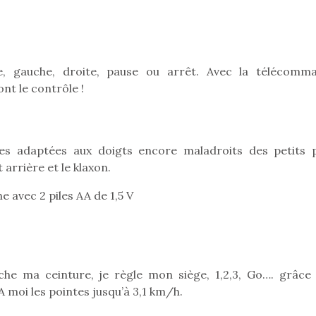
Pâques 2026 : chocolats
Pâques 2026
e, gauche, droite, pause ou arrêt. Avec la télécomm
et idées pour une chasse
et idées po
nt le contrôle !
aux œufs magique en
aux œufs 
famille
fam
Chocolats à petits prix,
Chocolats à
jouets malins et idées
jouets mal
ses adaptées aux doigts encore maladroits des petits 
créatives… voici de quoi
créatives… 
arrière et le klaxon.
organiser une chasse aux
organiser u
œufs magique…
œufs magiq
avec 2 piles AA de 1,5 V
he ma ceinture, je règle mon siège, 1,2,3, Go…. grâce 
moi les pointes jusqu’à 3,1 km/h.