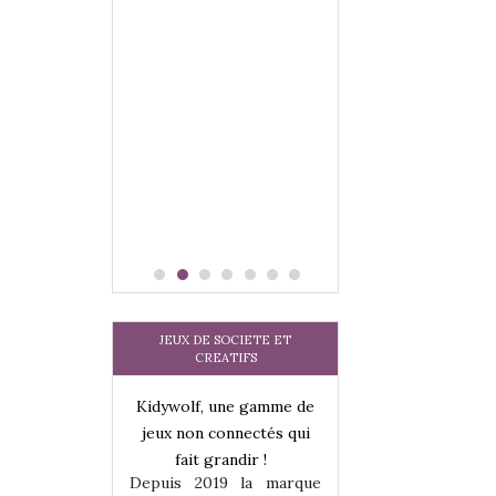
 jeu !
our la glisse
sel, et même
tits peuvent
 s’y initier.
te…
JEUX DE SOCIETE ET
CREATIFS
Kidywolf, une gamme de
jeux non connectés qui
fait grandir !
Depuis 2019 la marque