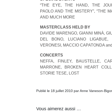
“THE EYE, THE HAND, THE JOUR
PAOLO AND THE MISTERY”, “THE M
AND MUCH MORE
MASTERCLASS HELD BY
DAVIDE MARENGO, GIANNI MINÀ, GI
Un
DEL BONO, LUCIANO LIGABUE, P
VERONESI, MACCIO CAPATONDA and
p
CONCERTS
e
NEFFA, FINLEY, BAUSTELLE, C
u
MARRONE, BROKEN HEART COLLE
STORIE TESE, LOST
Publié le 18 juillet 2010 par Anne Vaneson-Bigo
cl
Le
pe
Vous aimerez aussi …
qu