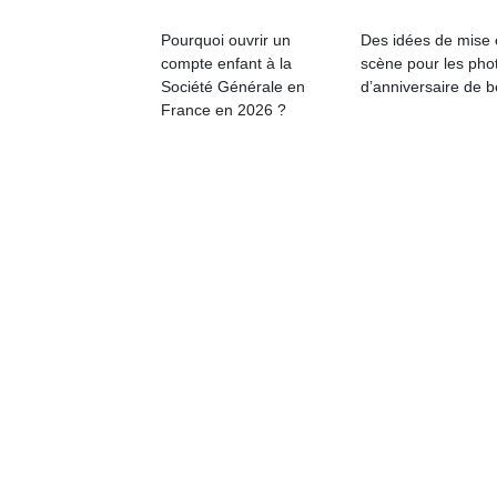
qu
so
Pourquoi ouvrir un
Des idées de mise
s
compte enfant à la
scène pour les pho
c
Société Générale en
d’anniversaire de 
p
France en 2026 ?
en
Do
me
am
à 
co
…
NextGen,
Des