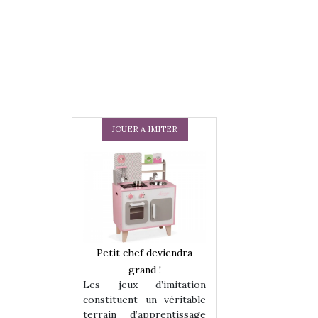
JOUER A IMITER
 en peluche
Petit chef deviendra
Une loutre en pe
enfants, un
grand !
pour les enfants
Les jeux d’imitation
 change des
animal qui chang
constituent un véritable
assiques !
grands classiqu
terrain d’apprentissage