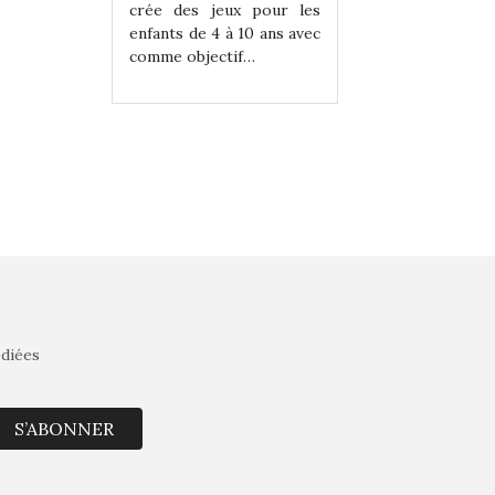
eux pour les
crée des jeux pour les
crée des jeux po
 à 10 ans avec
enfants de 4 à 10 ans avec
enfants de 4 à 10 a
tif…
comme objectif…
comme objectif…
édiées
S’ABONNER