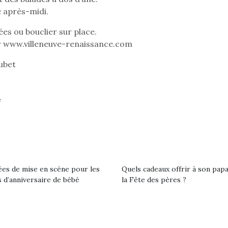
e après-midi.
es ou bouclier sur place.
 www.villeneuve-renaissance.com
Pâques 2026 : chocolats
Pâques 2026
et idées pour une chasse
et idées po
ubet
aux œufs magique en
aux œufs 
famille
fam
Chocolats à petits prix,
Chocolats à
e
jouets malins et idées
jouets mal
créatives… voici de quoi
créatives… 
organiser une chasse aux
organiser u
œufs magique…
œufs magiq
ées de mise en scène pour les
Quels cadeaux offrir à son pap
 d’anniversaire de bébé
la Fête des pères ?