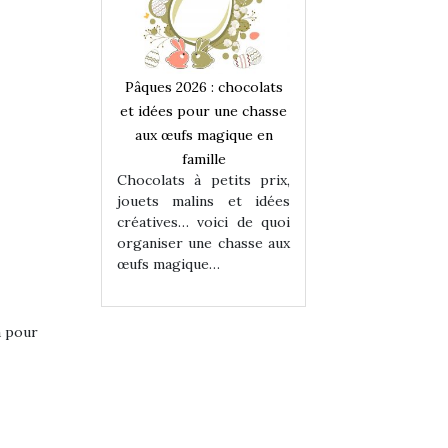
 : chocolats
Pâques 2026 : chocolats
Pâques 2026 : cho
ur une chasse
et idées pour une chasse
et idées pour une
magique en
aux œufs magique en
aux œufs magiqu
ille
famille
famille
 petits prix,
Chocolats à petits prix,
Chocolats à petit
ins et idées
jouets malins et idées
jouets malins et
voici de quoi
créatives… voici de quoi
créatives… voici 
ne chasse aux
organiser une chasse aux
organiser une cha
ue…
œufs magique…
œufs magique…
a pour