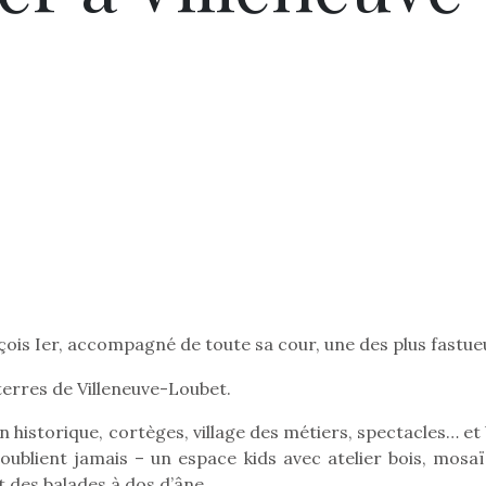
ançois Ier, accompagné de toute sa cour, une des plus fastu
terres de Villeneuve-Loubet.
 historique, cortèges, village des métiers, spectacles… et
 oublient jamais – un espace kids avec atelier bois, mosaï
et des balades à dos d’âne.