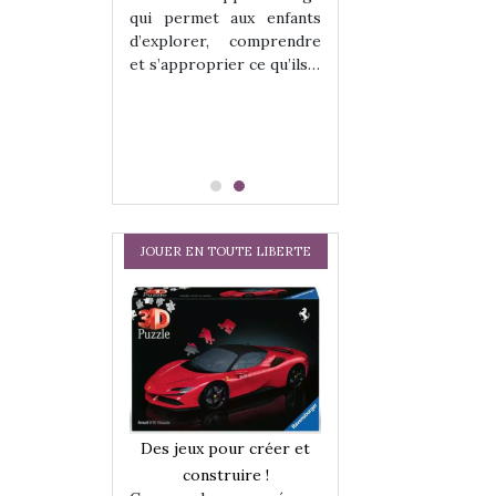
hes quelles
Les peluches q
qui permet aux enfants
ent, sont des
qu’elles soient, s
d’explorer, comprendre
s pour les
compagnons pou
et s’approprier ce qu’ils…
dou, meilleur
enfants. Doudou, m
 à câliner,
ami, objet à câ
confident,…
JOUER EN TOUTE LIBERTE
a trottinette
Comment choisir
Des jeux pour créer et
 : bien plus
cabanes et des tip
construire !