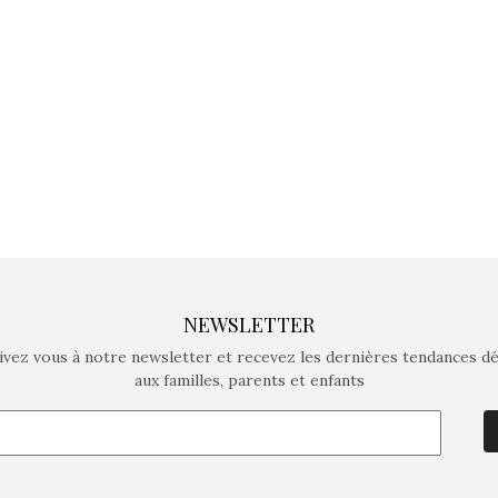
crée des jeux pour les
crée des j
enfants de 4 à 10 ans avec
enfants de 4
comme objectif…
comme objec
NEWSLETTER
ivez vous à notre newsletter et recevez les dernières tendances d
aux familles, parents et enfants