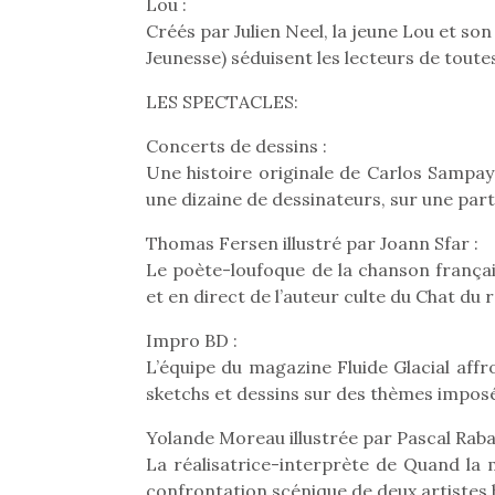
Les p
Lou :
qu’ell
Créés par Julien Neel, la jeune Lou et s
comp
Jeunesse) séduisent les lecteurs de toute
enfant
ami, 
LES SPECTACLES:
confid
Concerts de dessins :
Une histoire originale de Carlos Sampay
une dizaine de dessinateurs, sur une part
Thomas Fersen illustré par Joann Sfar :
Le poète-loufoque de la chanson français
et en direct de l’auteur culte du Chat du r
Impro BD :
L’équipe du magazine Fluide Glacial affr
sketchs et dessins sur des thèmes imposés
Et si
Yolande Moreau illustrée par Pascal Raba
b
NextGen, une nouvelle
La réalisatrice-interprète de Quand la 
Après 
trottinette mécanique
confrontation scénique de deux artistes
Des trampolines pour les
succe