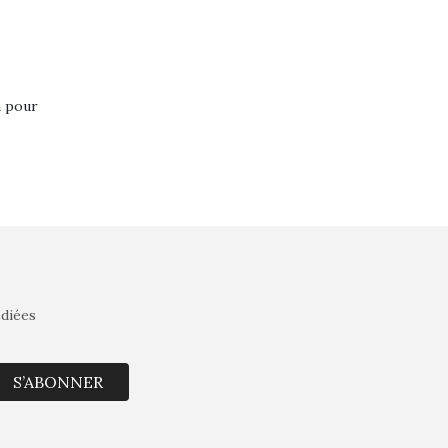
a pour
édiées
S’ABONNER