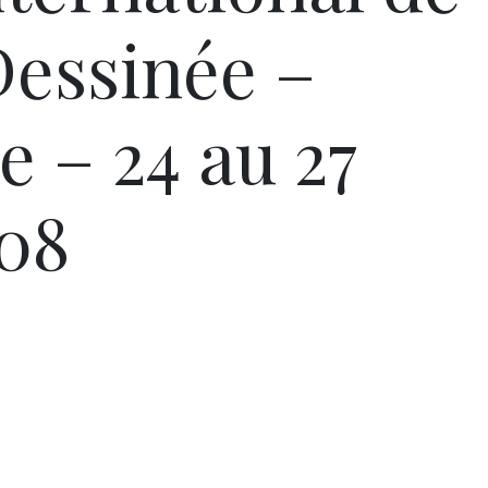
Dessinée –
 – 24 au 27
008