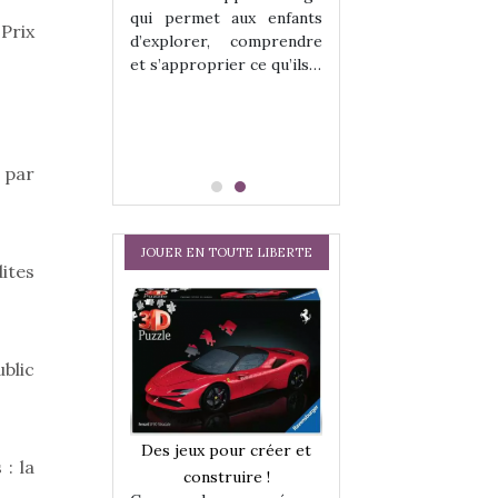
hes quelles
Les peluches q
qui permet aux enfants
ent, sont des
qu’elles soient, s
Prix
d’explorer, comprendre
s pour les
compagnons pou
et s’approprier ce qu’ils…
dou, meilleur
enfants. Doudou, m
 à câliner,
ami, objet à câ
confident,…
 par
JOUER EN TOUTE LIBERTE
dites
blic
a trottinette
Comment choisir
Des jeux pour créer et
: la
 : bien plus
cabanes et des tip
construire !