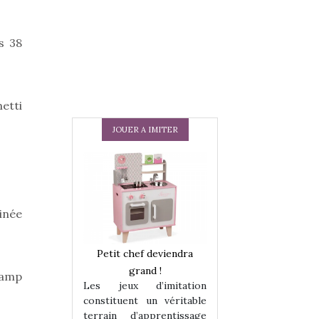
s 38
etti
JOUER A IMITER
inée
 en peluche
Petit chef deviendra
Une loutre en pe
enfants, un
grand !
pour les enfants
lamp
Les jeux d’imitation
 change des
animal qui chang
constituent un véritable
assiques !
grands classiqu
terrain d’apprentissage