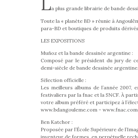
L
a plus grande librairie de bande des
Toute la « planète BD » réunie à Angoulêm
para-BD et boutiques de produits dérivé
LES EXPOSITIONS
Muñoz et la bande dessinée argentine :
Composé par le président du jury de ce 
demi-siècle de bande dessinée argentine
Sélection officielle :
Les meilleurs albums de l’année 2007, e
festivaliers par la fnac et la SNCF. À par
votre album préféré et participez à l’élec
www.bdangouleme.com – www.fnac.com
Ben Katchor :
Proposée par l’École Supérieure de l’Ima
inventeur de formes, en perpétuelle rech