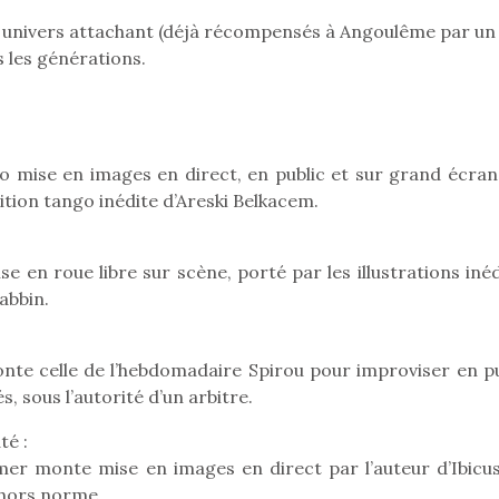
eluches quelles
Les peluc
qui permet aux enfants
es soient, sont des
qu’elles soi
on univers attachant (déjà récompensés à Angoulême par un 
d’explorer, comprendre
agnons pour les
compagnon
s les générations.
et s’approprier ce qu’ils…
s. Doudou, meilleur
enfants. Dou
objet à câliner,
ami, objet
ent,…
confident,…
o mise en images en direct, en public et sur grand écran
ition tango inédite d’Areski Belkacem.
e en roue libre sur scène, porté par les illustrations iné
abbin.
onte celle de l’hebdomadaire Spirou pour improviser en pu
, sous l’autorité d’un arbitre.
 l’aventure était au
té :
T’AS TON NERF ?
Le boom de l
out du jardin ?
mer monte mise en images en direct par l’auteur d’Ibicus 
A l’heure du
pour enfant
trois confinements
déconfinement, des
 hors norme.
ssifs, des couvre-