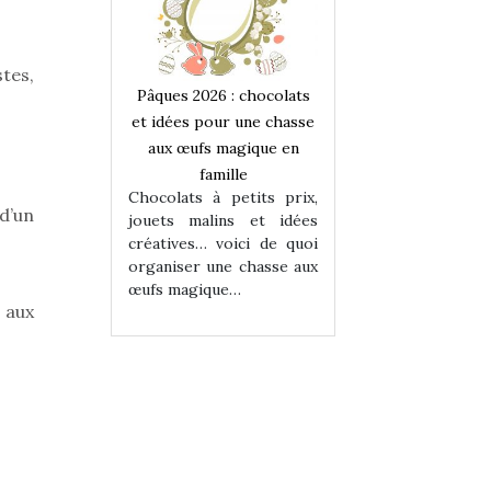
stes,
 : chocolats
Pâques 2026 : chocolats
Pâques 2026 : cho
ur une chasse
et idées pour une chasse
et idées pour une
magique en
aux œufs magique en
aux œufs magiqu
ille
famille
famille
 petits prix,
Chocolats à petits prix,
Chocolats à petit
d’un
ins et idées
jouets malins et idées
jouets malins et
voici de quoi
créatives… voici de quoi
créatives… voici 
ne chasse aux
organiser une chasse aux
organiser une cha
ue…
œufs magique…
œufs magique…
 aux