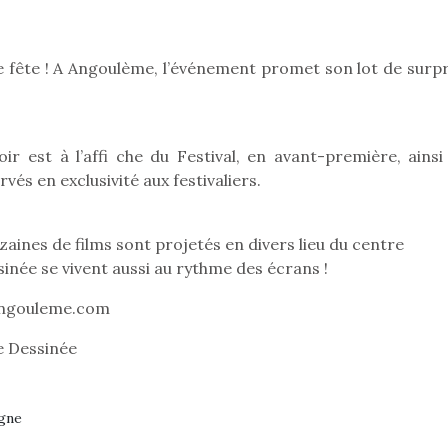
Kidywolf, une gamme de
Kidywolf, 
e fête ! A Angoulème, l’événement promet son lot de surpr
jeux non connectés qui
jeux non c
fait grandir !
fait g
Depuis 2019 la marque
Depuis 201
crée des jeux pour les
crée des j
ir est à l’affi che du Festival, en avant-première, ainsi
enfants de 4 à 10 ans avec
enfants de 4
és en exclusivité aux festivaliers.
comme objectif…
comme objec
aines de films sont projetés en divers lieu du centre
ssinée se vivent aussi au rythme des écrans !
angouleme.com
e Dessinée
rgne