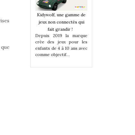
une gamme de
Kidywolf, une gamme de
Kidywolf, une ga
ises
onnectés qui
jeux non connectés qui
jeux non connecté
randir !
fait grandir !
fait grandir 
9 la marque
Depuis 2019 la marque
Depuis 2019 la 
eux pour les
crée des jeux pour les
crée des jeux po
 que
 à 10 ans avec
enfants de 4 à 10 ans avec
enfants de 4 à 10 a
tif…
comme objectif…
comme objectif…