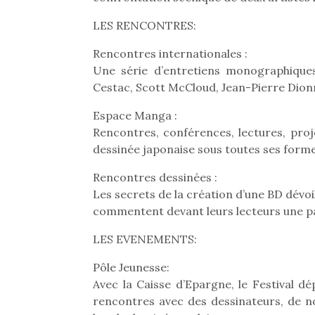
Beeper
grands et les petits !
feux
LES RENCONTRES:
Les enfants débordent
Durant les vacances
diff
souvent d’énergie. Varier
estivales et avec le
res
Rencontres internationales :
les occupations n’est pas
retour des beaux jours,
d’élo
Une série d’entretiens monographique
toujours simple.
c’est l’occasion rêvée
presqu
Cestac, Scott McCloud, Jean-Pierre Dionn
Conjuguer
pour les enfants de…
divertissement, activité
Espace Manga :
physique ou
apprentissage…
Rencontres, conférences, lectures, proje
dessinée japonaise sous toutes ses forme
Rencontres dessinées :
Les secrets de la création d’une BD dévo
commentent devant leurs lecteurs une pag
LES EVENEMENTS:
Pôle Jeunesse:
Avec la Caisse d’Epargne, le Festival dé
rencontres avec des dessinateurs, de no