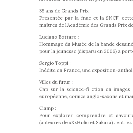
35 ans de Grands Prix:
Présentée par la fnac et la SNCF, cette
maîtres de l’Académie des Grands Prix de 
Luciano Bottaro :
Hommage du Musée de la bande dessinée a
pour la jeunesse (disparu en 2006) a port
Sergio Toppi :
Inédite en France, une exposition-anthol
Villes du futur :
Cap sur la science-fi ction en images 
européenne, comics anglo-saxons et ma
Une 
Clamp :
pou
Pour explorer, comprendre et savourer
anim
(auteures de xXxHolic et Sakura) : entrez
gr