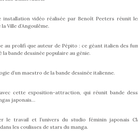
 installation vidéo réalisée par Benoît Peeters réunit le
la Ville d’Angoulême.
u prolifi que auteur de Pépito : ce géant italien des fum
é la bande dessinée populaire au génie.
ogie d’un maestro de la bande dessinée italienne.
avec cette exposition-attraction, qui réunit bande dess
ngas japonais…
loutre en peluche
Petit chef deviendra
Une loutre
r les enfants, un
grand !
pour les 
 le travail et l’univers du studio féminin japonais C
Les jeux d’imitation
al qui change des
animal qui
 dans les coulisses de stars du manga.
constituent un véritable
ands classiques !
grands cl
terrain d’apprentissage