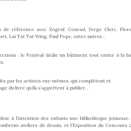
qu’un
premières grosses
 à des heures
L’attrait p
chaleurs et des futures
érentes, des
est univer
vacances estivales, le
trictions de
les plus pe
parc, le jardin, la…
ignement pendant
commencer à
s de référence avec Zograf, Conrad, Serge Clerc, Flor
e 15 mois,…
La trottinet
et, Lai Tat Tat Wing, Paul Pope, entre autres…
ctions : le Festival dédie un bâtiment tout entier à la b
s.
ilés par les artistes eux-mêmes, qui complètent et
e du livre qu’ils s’apprêtent à publier…
ploie à l’intention des enfants une bibliothèque jeunesse.
mbreux ateliers de dessin, et l’Exposition du Concours d