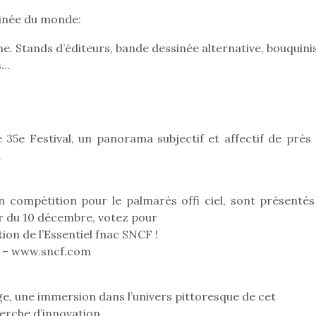
sinée du monde:
e. Stands d’éditeurs, bande dessinée alternative, bouquini
Pâques 2026 : chocolats
Pâques 2026
s…
et idées pour une chasse
et idées po
aux œufs magique en
aux œufs 
famille
fam
Chocolats à petits prix,
Chocolats à
35e Festival, un panorama subjectif et affectif de près 
jouets malins et idées
jouets mal
.
créatives… voici de quoi
créatives… 
organiser une chasse aux
organiser u
œufs magique…
œufs magiq
n compétition pour le palmarès offi ciel, sont présentés
tir du 10 décembre, votez pour
tion de l’Essentiel fnac SNCF !
 – www.sncf.com
ge, une immersion dans l’univers pittoresque de cet
erche d’innovation.