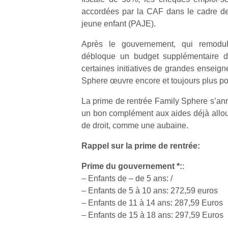
accordées par la CAF dans le cadre de 
jeune enfant (PAJE).
Après le gouvernement, qui remodu
débloque un budget supplémentaire de
Un
certaines initiatives de grandes enseigne
Sphere œuvre encore et toujours plus pou
La prime de rentrée Family Sphere s’a
p
un bon complément aux aides déjà alloué
e
de droit, comme une aubaine.
u
Rappel sur la prime de rentrée:
Prime du gouvernement *:
:
– Enfants de – de 5 ans: /
cl
– Enfants de 5 à 10 ans: 272,59 euros
Le
– Enfants de 11 à 14 ans: 287,59 Euros
pe
– Enfants de 15 à 18 ans: 297,59 Euros
qu