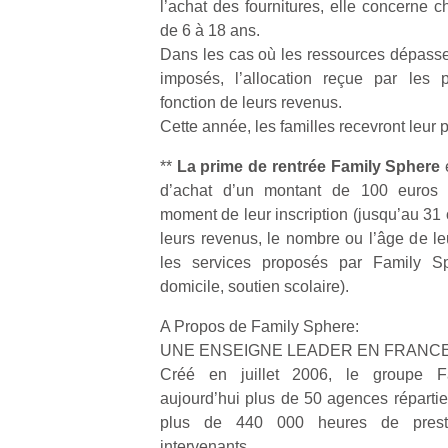
l’achat des fournitures, elle concerne 
de 6 à 18 ans.
NextGen,
Dans les cas où les ressources dépasse
l’
Des
une
imposés, l’allocation reçue par les 
trampolines
nouvelle
fonction de leurs revenus.
pour les
trottinette
Cette année, les familles recevront leur 
grands et
mécanique
Ap
les petits !
**
La prime de rentrée Family Sphere
Beeper
co
Durant les
Les
d’achat d’un montant de 100 euros 
su
vacances
enfants
de
moment de leur inscription (jusqu’au 31 
estivales
débordent
co
leurs revenus, le nombre ou l’âge de le
et avec le
souvent
fe
retour des
les services proposés par Family S
d’énergie.
he
beaux
domicile, soutien scolaire).
Varier les
di
jours, c’est
occupations
de
l’occasion
A Propos de Family Sphere:
n’est pas
re
rêvée
UNE ENSEIGNE LEADER EN FRANC
toujours
de
pour les
Créé en juillet 2006, le groupe F
simple.
d’
enfants
aujourd’hui plus de 50 agences répartie
Conjuguer
pe
de…
divertissement,
plus de 440 000 heures de prest
pr
activité
15
intervenants.