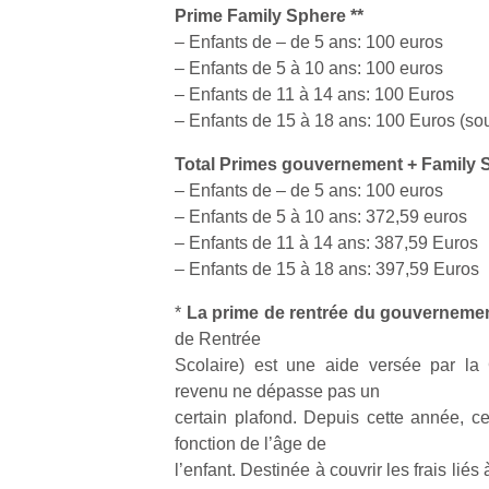
qu
Prime Family Sphere **
so
– Enfants de – de 5 ans: 100 euros
s
– Enfants de 5 à 10 ans: 100 euros
c
– Enfants de 11 à 14 ans: 100 Euros
p
– Enfants de 15 à 18 ans: 100 Euros (sou
en
Do
Total Primes gouvernement + Family 
me
– Enfants de – de 5 ans: 100 euros
am
– Enfants de 5 à 10 ans: 372,59 euros
à 
co
– Enfants de 11 à 14 ans: 387,59 Euros
…
– Enfants de 15 à 18 ans: 397,59 Euros
*
La prime de rentrée du gouverneme
de Rentrée
Scolaire) est une aide versée par la
revenu ne dépasse pas un
certain plafond. Depuis cette année, c
fonction de l’âge de
l’enfant. Destinée à couvrir les frais lié