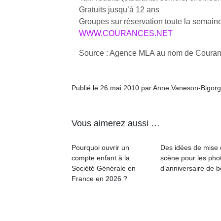
Gratuits jusqu’à 12 ans
Groupes sur réservation toute la semaine
NextGen,
l’
Des
WWW.COURANCES.NET
une
trampolines
nouvelle
pour les
Source : Agence MLA au nom de Coura
trottinette
grands et
mécanique
Ap
les petits !
Beeper
co
Durant les
Publié le 26 mai 2010 par Anne Vaneson-Bigor
Les
su
vacances
enfants
de
estivales
débordent
co
et avec le
Vous aimerez aussi …
souvent
fe
retour des
d’énergie.
he
beaux
Varier les
di
Pourquoi ouvrir un
Des idées de mise
jours, c’est
occupations
de
compte enfant à la
scène pour les pho
l’occasion
n’est pas
re
Société Générale en
d’anniversaire de 
rêvée
toujours
de
France en 2026 ?
pour les
simple.
d’
enfants
Conjuguer
pe
de…
divertissement,
pr
activité
15