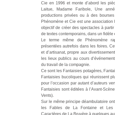
Cie en 1996 et monte d’abord les pièc
Laitue, Madame Faribole, Une anné
productions privées ou à des bourse
Phénomène et Cie est une association 
objectif de créer des spectacles à parti
de textes contemporains, dans un fidèle e
Un
Le terme même de Phénomène rappe
présentées autrefois dans les foires. Ce
et d’artisanat, propre aux divertissemen
p
les lieux publics au cours d’événements
e
du travail de la compagnie.
u
Ce sont les Fantaisies potagères, Fanta
Fantaisies bucoliques qui réunissent plu
pour l’occasion par autant d’auteurs ve
Fantaisies sont éditées à l’Avant-Scène
Vents).
cl
Sur le même principe déambulatoire ont
Le
pe
les Fables de La Fontaine et Les 
qu
Caractères de La Bruyère à quelques au