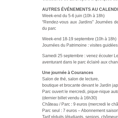
qu
so
AUTRES ÉVÉNEMENTS AU CALENDR
s
Week-end du 5-6 juin (10h à 18h)
c
“Rendez-vous aux Jardins” Journées des
p
du parc
en
Do
Week-end 18-19 septembre (10h à 18h)
me
Journées du Patrimoine : visites guidées
am
à 
Samedi 25 septembre : venez écouter Le
co
aventurant dans le parc éclairé aux chan
…
Une journée à Courances
Salon de thé, salon de lecture,
boutique et brocante devant le Jardin ja
Parc ouvert le mercredi, pique-nique auto
(dernier billet vendu à 16h30)
Château / Parc : 9 euros (mercredi le ch
Parc seul : 7 euros – Abonnement saiso
Tarif réduits (étudiants, seniors, chômeu