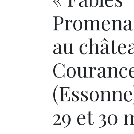
Promena
au châte
Couranc
(Essonne)
29 et 30 