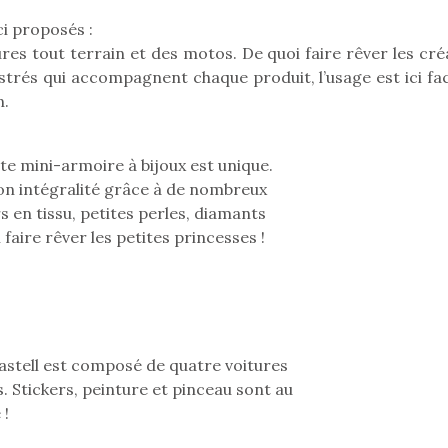
ci proposés :
res tout terrain et des motos. De quoi faire rêver les cré
trés qui accompagnent chaque produit, l’usage est ici faci
Pâques 2026 : chocolats
Pâques 2026
n.
et idées pour une chasse
et idées po
aux œufs magique en
aux œufs 
famille
fam
tte mini-armoire à bijoux est unique.
Chocolats à petits prix,
Chocolats à
son intégralité grâce à de nombreux
jouets malins et idées
jouets mal
urs en tissu, petites perles, diamants
créatives… voici de quoi
créatives… 
 faire rêver les petites princesses !
organiser une chasse aux
organiser u
œufs magique…
œufs magiq
Castell est composé de quatre voitures
. Stickers, peinture et pinceau sont au
 !