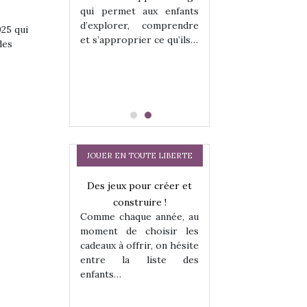
hes quelles
Les peluches q
qui permet aux enfants
ent, sont des
qu’elles soient, s
d’explorer, comprendre
s pour les
compagnons pou
025 qui
et s’approprier ce qu’ils…
dou, meilleur
enfants. Doudou, m
des
 à câliner,
ami, objet à câ
confident,…
JOUER EN TOUTE LIBERTE
Des jeux pour créer et
construire !
Comme chaque année, au
moment de choisir les
cadeaux à offrir, on hésite
entre la liste des
enfants…
a trottinette
Comment choisir
 : bien plus
cabanes et des tip