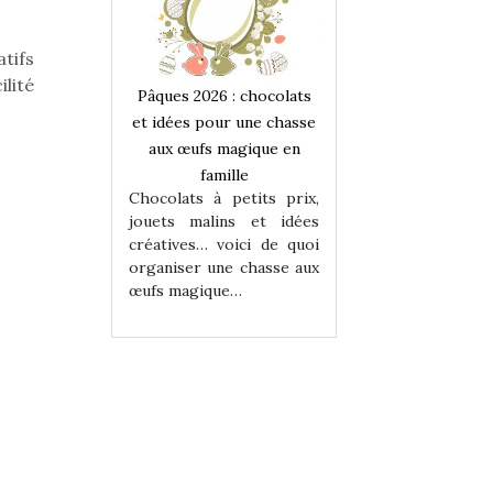
atifs
lité
 : chocolats
Pâques 2026 : chocolats
Pâques 2026 : cho
ur une chasse
et idées pour une chasse
et idées pour une
magique en
aux œufs magique en
aux œufs magiqu
ille
famille
famille
 petits prix,
Chocolats à petits prix,
Chocolats à petit
ins et idées
jouets malins et idées
jouets malins et
voici de quoi
créatives… voici de quoi
créatives… voici 
ne chasse aux
organiser une chasse aux
organiser une cha
ue…
œufs magique…
œufs magique…