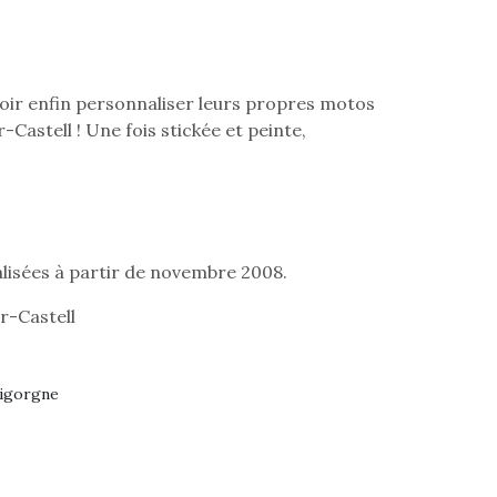
oir enfin personnaliser leurs propres motos
Castell ! Une fois stickée et peinte,
alisées à partir de novembre 2008.
r-Castell
Bigorgne
loutre en peluche
Petit chef deviendra
Une loutre
r les enfants, un
grand !
pour les 
Les jeux d’imitation
al qui change des
animal qui
constituent un véritable
ands classiques !
grands cl
terrain d’apprentissage