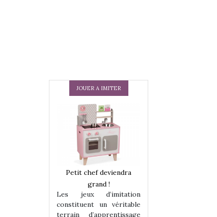
JOUER A IMITER
 en peluche
Petit chef deviendra
Une loutre en pe
enfants, un
grand !
pour les enfants
Les jeux d’imitation
 change des
animal qui chang
constituent un véritable
assiques !
grands classiqu
terrain d’apprentissage