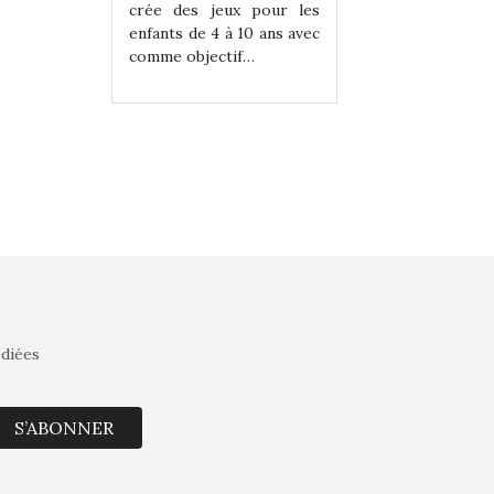
eux pour les
crée des jeux pour les
crée des jeux po
 à 10 ans avec
enfants de 4 à 10 ans avec
enfants de 4 à 10 a
tif…
comme objectif…
comme objectif…
édiées
S’ABONNER