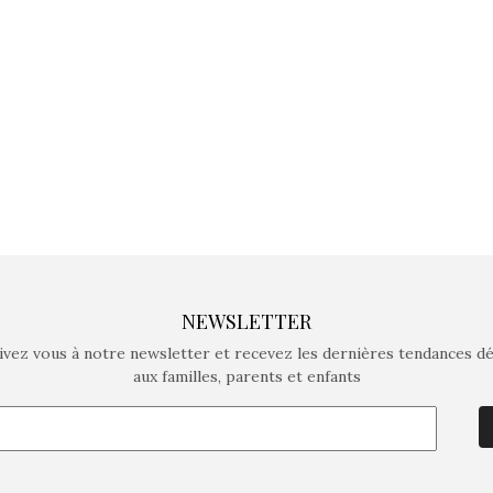
crée des jeux pour les
crée des j
enfants de 4 à 10 ans avec
enfants de 4
comme objectif…
comme objec
NEWSLETTER
ivez vous à notre newsletter et recevez les dernières tendances d
aux familles, parents et enfants