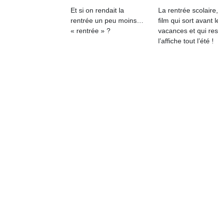
Et si on rendait la
La rentrée scolaire
rentrée un peu moins…
film qui sort avant l
« rentrée » ?
vacances et qui res
l’affiche tout l’été !
Un
p
e
u
cl
Le
pe
qu