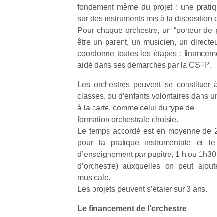
fondement même du projet : une pratiqu
sur des instruments mis à la disposition 
Pour chaque orchestre, un “porteur de pr
être un parent, un musicien, un directeu
coordonne toutes les étapes : financemen
Un
aidé dans ses démarches par la CSFI*.
Les orchestres peuvent se constituer à
classes, ou d’enfants volontaires dans u
p
à la carte, comme celui du type de
e
formation orchestrale choisie.
u
Le temps accordé est en moyenne de 
pour la pratique instrumentale et le
d’enseignement par pupitre, 1 h ou 1h30
d’orchestre) auxquelles on peut ajou
musicale.
cl
Les projets peuvent s’étaler sur 3 ans.
Le
pe
Le financement de l’orchestre
qu