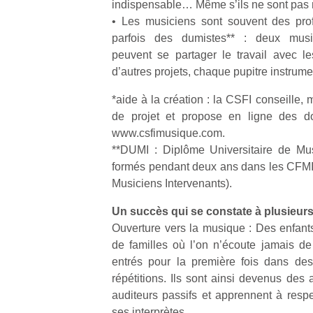
indispensable… Même s’ils ne sont pas 
• Les musiciens sont souvent des prof
NextGen,
parfois des dumistes** : deux musici
l’
Des
une
peuvent se partager le travail avec l
trampolines
nouvelle
d’autres projets, chaque pupitre instrume
pour les
trottinette
grands et
*aide à la création : la CSFI conseille, 
mécanique
Ap
les petits !
de projet et propose en ligne des do
Beeper
co
Durant les
Les
www.csfimusique.com.
su
vacances
enfants
de
**DUMI : Diplôme Universitaire de Musi
estivales
débordent
co
formés pendant deux ans dans les CFMI 
et avec le
souvent
fe
retour des
Musiciens Intervenants).
d’énergie.
he
beaux
Varier les
di
jours, c’est
Un succès qui se constate à plusieurs
occupations
de
l’occasion
Ouverture vers la musique : Des enfants
n’est pas
re
rêvée
de familles où l’on n’écoute jamais de
toujours
de
pour les
entrés pour la première fois dans des
simple.
d’
enfants
répétitions. Ils sont ainsi devenus des 
Conjuguer
pe
de…
divertissement,
auditeurs passifs et apprennent à respe
pr
activité
15
ses interprètes.