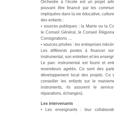
Orchestre à l’école est un projet art
qu
pouvant être financé par les communes
so
s
impliquées dans la vie éducative, culturel
c
des enfants :
p
• sources publiques : la Mairie ou l
en
le Conseil Général, le Conseil Régiona
Do
Consignations …
me
• sources privées : les entreprises mécèn
am
Les différents postes à financer son
à 
co
instrumental, son entretien et les enseig
…
Le parc instrumental est fourni et ent
revendeurs agréés. Ce sont des parte
développement local des projets. Ce 
conseiller les enfants sur le manieme
instruments, ils assurent le service
réparations, échanges).
Les intervenants
• Les enseignants : leur collaborati