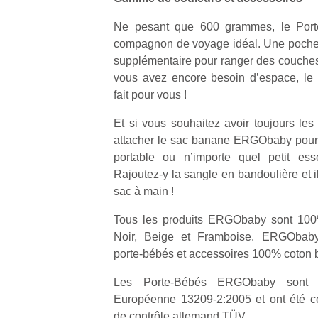
Ne pesant que 600 grammes, le Por
compagnon de voyage idéal. Une poche 
supplémentaire pour ranger des couches
vous avez encore besoin d’espace, l
fait pour vous !
Un
Et si vous souhaitez avoir toujours les
attacher le sac banane ERGObaby pour 
p
portable ou n’importe quel petit ess
e
Rajoutez-y la sangle en bandoulière et i
u
sac à main !
Tous les produits ERGObaby sont 100%
Noir, Beige et Framboise. ERGObab
porte-bébés et accessoires 100% coton 
cl
Le
Les Porte-Bébés ERGObaby sont 
pe
Européenne 13209-2:2005 et ont été ce
qu
de contrôle allemand TÜV.