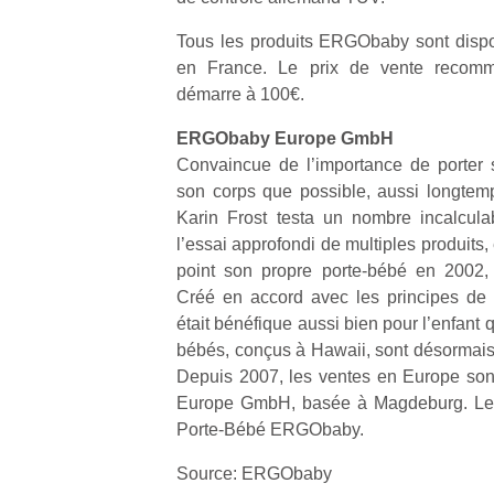
qu
so
Tous les produits ERGObaby sont dispo
s
en France. Le prix de vente recomm
c
démarre à 100€.
p
en
ERGObaby Europe GmbH
Do
Convaincue de l’importance de porter
me
son corps que possible, aussi longtemps
am
Karin Frost testa un nombre incalcula
à 
co
l’essai approfondi de multiples produits
…
point son propre porte-bébé en 200
Créé en accord avec les principes de 
était bénéfique aussi bien pour l’enfant 
bébés, conçus à Hawaii, sont désormais
Depuis 2007, les ventes en Europe so
Europe GmbH, basée à Magdeburg. Le
Porte-Bébé ERGObaby.
Source: ERGObaby