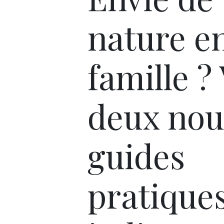
nature e
famille ? 
deux no
guides
pratique