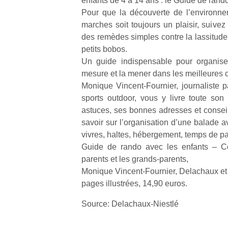
enfants de 4 à 14 ans : le Guide de rando
qu
Pour que la découverte de l’environn
so
marches soit toujours un plaisir, suive
s
des remèdes simples contre la lassitude,
c
p
petits bobos.
en
Un guide indispensable pour organise
Do
mesure et la mener dans les meilleures c
me
Monique Vincent-Fournier, journaliste 
am
sports outdoor, vous y livre toute son
à 
astuces, ses bonnes adresses et conseil
co
savoir sur l’organisation d’une balade a
…
vivres, haltes, hébergement, temps de 
Guide de rando avec les enfants – Co
parents et les grands-parents,
Monique Vincent-Fournier, Delachaux et 
pages illustrées, 14,90 euros.
Source: Delachaux-Niestlé