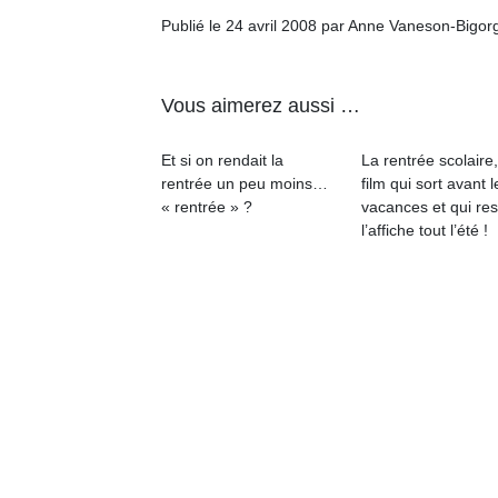
Publié le 24 avril 2008 par Anne Vaneson-Bigor
NextGen,
l’
Des
une
trampolines
Vous aimerez aussi …
nouvelle
pour les
trottinette
grands et
mécanique
Et si on rendait la
La rentrée scolaire
Ap
les petits !
rentrée un peu moins…
film qui sort avant l
Beeper
co
Durant les
« rentrée » ?
vacances et qui res
Les
su
vacances
l’affiche tout l’été !
enfants
de
estivales
débordent
co
et avec le
souvent
fe
retour des
d’énergie.
he
beaux
Varier les
di
jours, c’est
occupations
de
l’occasion
n’est pas
re
rêvée
toujours
de
pour les
simple.
d’
enfants
Conjuguer
pe
de…
divertissement,
pr
activité
15