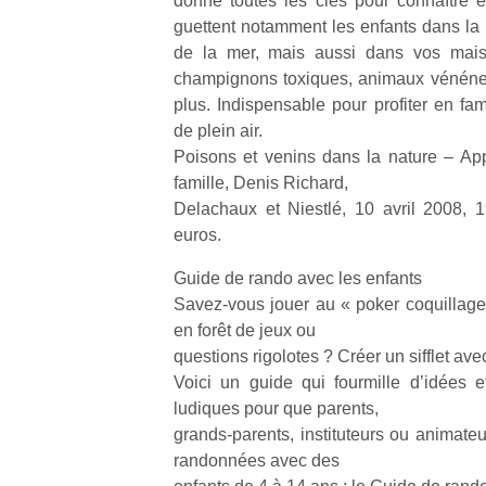
donne toutes les clés pour connaître e
guettent notamment les enfants dans la 
de la mer, mais aussi dans vos maiso
champignons toxiques, animaux vénéne
plus. Indispensable pour profiter en fam
de plein air.
Un
Poisons et venins dans la nature – App
famille, Denis Richard,
Delachaux et Niestlé, 10 avril 2008, 1
p
euros.
e
u
Guide de rando avec les enfants
Savez-vous jouer au « poker coquillag
en forêt de jeux ou
questions rigolotes ? Créer un sifflet av
Voici un guide qui fourmille d’idées e
cl
ludiques pour que parents,
Le
grands-parents, instituteurs ou animate
pe
randonnées avec des
qu