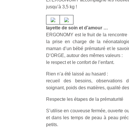
qu
jusqu’à 3,5 kg !
so
s
c
p
layette de soin et d’amour …
en
ERGONOMY est le fruit de la rencontre e
Do
la prise en charge de la néonatalogie
me
maman d’un bébé prématuré et le savoir
am
D’ORGE, autour des mêmes valeurs :
à 
le respect et le confort de l’enfant.
co
…
Rien n’a été laissé au hasard :
recueil des besoins, observations 
soignant, poids des matières, qualité des
Respecte les étapes de la prématurité
S’utilise en couveuse fermée, ouverte ou
et dans les temps de peau à peau préc
petits.