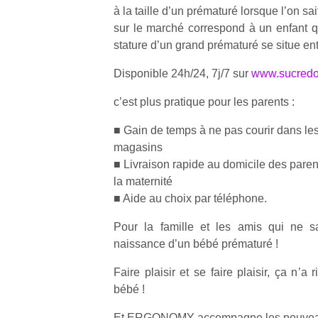
à la taille d’un prématuré lorsque l’on sa
sur le marché correspond à un enfant 
stature d’un grand prématuré se situe ent
Disponible 24h/24, 7j/7 sur
www.sucredo
Un
c’est plus pratique pour les parents :
■ Gain de temps à ne pas courir dans le
p
magasins
e
■ Livraison rapide au domicile des paren
u
la maternité
■ Aide au choix par téléphone.
Pour la famille et les amis qui ne sa
naissance d’un bébé prématuré !
cl
Faire plaisir et se faire plaisir, ça n’a 
Le
bébé !
pe
qu
Et ERGONOMY accompagne les nouve