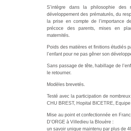
S’intègre dans la philosophie des
NextGen,
développement des prématurés, du resp
l’
Des
une
la prise en compte de l’importance de 
trampolines
nouvelle
précoce des parents, mises en pl
pour les
trottinette
maternités.
grands et
mécanique
Ap
les petits !
Poids des matières et finitions étudiés 
Beeper
co
Durant les
l’enfant pour ne pas gêner son dévelop
Les
su
vacances
enfants
de
estivales
Sans passage de tête, habillage de l’enf
débordent
co
et avec le
le retourner.
souvent
fe
retour des
d’énergie.
he
beaux
Modèles brevetés.
Varier les
di
jours, c’est
occupations
de
l’occasion
Testé avec la participation de nombreux
n’est pas
re
rêvée
CHU BREST, Hopital BICETRE, Equipe 
toujours
de
pour les
simple.
d’
enfants
Mise au point et confectionnée en Fran
Conjuguer
pe
de…
D’ORGE à Villedieu la Blouère :
divertissement,
pr
un savoir unique maintenu par plus de 
activité
15