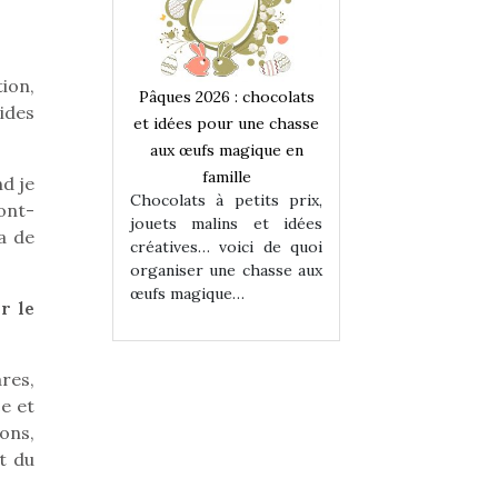
ion,
 : chocolats
Pâques 2026 : chocolats
Pâques 2026 : cho
uides
ur une chasse
et idées pour une chasse
et idées pour une
magique en
aux œufs magique en
aux œufs magiqu
ille
famille
famille
d je
 petits prix,
Chocolats à petits prix,
Chocolats à petit
ont-
ins et idées
jouets malins et idées
jouets malins et
va de
voici de quoi
créatives… voici de quoi
créatives… voici 
ne chasse aux
organiser une chasse aux
organiser une cha
ue…
œufs magique…
œufs magique…
r le
res,
e et
ons,
t du