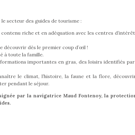
 le secteur des guides de tourisme :
n contenu riche et en adéquation avec les centres d’intérê
 découvrir dès le premier coup d’œil !
é à toute la famille.
nformations importantes en gras, des loisirs identifiés pa
ître le climat, l’histoire, la faune et la flore, découvri
ater pendant le séjour.
signée par la navigatrice Maud Fontenoy, la protectio
ides.
loutre en peluche
Petit chef deviendra
Une loutre
r les enfants, un
grand !
pour les 
Les jeux d’imitation
al qui change des
animal qui
constituent un véritable
ands classiques !
grands cl
terrain d’apprentissage