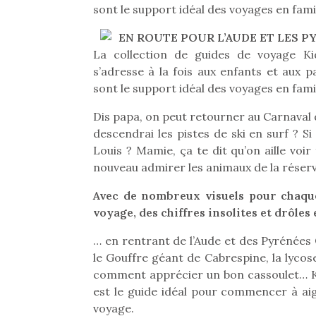
sont le support idéal des voyages en fam
EN ROUTE POUR L’AUDE ET LES P
La collection de guides de voyage Kid
s’adresse à la fois aux enfants et aux p
sont le support idéal des voyages en famil
Dis papa, on peut retourner au Carnava
descendrai les pistes de ski en surf ? S
Louis ? Mamie, ça te dit qu’on aille voi
nouveau admirer les animaux de la réserv
Avec de nombreux visuels pour chaque 
voyage, des chiffres insolites et drôles
… en rentrant de l’Aude et des Pyrénées 
le Gouffre géant de Cabrespine, la lyco
comment apprécier un bon cassoulet… Kid
est le guide idéal pour commencer à aig
voyage.