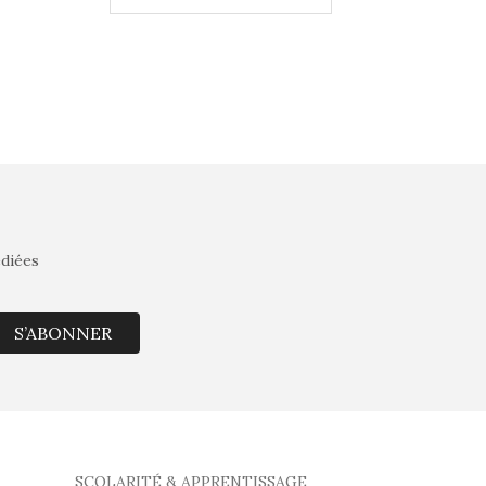
édiées
S’ABONNER
SCOLARITÉ & APPRENTISSAGE