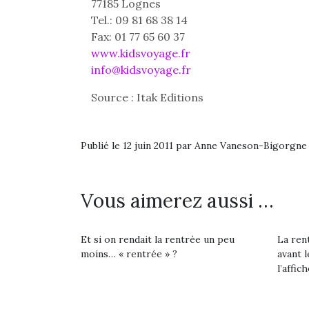
Les p
77185 Lognes
qu’ell
Tel.: 09 81 68 38 14
comp
Fax: 01 77 65 60 37
enfant
www.kidsvoyage.fr
ami, 
info@kidsvoyage.fr
confid
Source : Itak Editions
Publié le 12 juin 2011 par Anne Vaneson-Bigorgne
NextGen, une nouvelle
Des trampolines pour les
Et si
Vous aimerez aussi …
trottinette mécanique
grands et les petits !
b
Durant les vacances
Après 
Beeper
estivales et avec le
succe
Les enfants débordent
Et si on rendait la rentrée un peu
La rent
retour des beaux jours,
feux
souvent d’énergie. Varier
moins… « rentrée » ?
avant l
c’est l’occasion rêvée
diff
les occupations n’est pas
l’affich
pour les enfants de…
res
toujours simple.
d’élo
Conjuguer
presqu
divertissement, activité