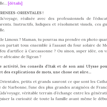
ille…
[détails]
YRENEES-ORIENTALES !
s’voyage, réalisée avec des professionnels de l’éducat
Pâques 2026 : chocolats
Pâques 2026
arents. Instructifs, ludiques et résolument visuels, ces g
et idées pour une chasse
et idées po
le.
aux œufs magique en
aux œufs 
famille
fam
l de Limoux ? Maman, tu pourras ma prendre en photo quan
Chocolats à petits prix,
Chocolats à
i on partait tous ensemble à l’assaut du four solaire de M
jouets malins et idées
jouets mal
r feu d’artifice à Carcassonne ? Ou sinon, super idée, on 
créatives… voici de quoi
créatives… 
e africaine de Sigean ?
organiser une chasse aux
organiser u
œufs magique…
œufs magiq
activité, les conseils d’Itak et de son ami Ulysse pou
 et des explications de mots, une chose est sûre…
Orientales, petits et grands sauront ce que sont les Catha
se de Narbonne, l’une des plus grandes araignées de Franc
s’voyage, véritable terrain d’échange entre les générati
uiser la curiosité de toute la famille avant même le débu