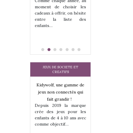
 jeu !
Comme chaque année, au
our la glisse
moment de choisir les
sel, et même
cadeaux à offrir, on hésite
tits peuvent
entre la liste des
 s’y initier.
enfants…
te…
JEUX DE SOCIETE ET
CREATIFS
une gamme de
Kidywolf, une gamme de
Kidywolf, une ga
onnectés qui
jeux non connectés qui
jeux non connecté
randir !
fait grandir !
fait grandir 
9 la marque
Depuis 2019 la marque
Depuis 2019 la 
eux pour les
crée des jeux pour les
crée des jeux po
 à 10 ans avec
enfants de 4 à 10 ans avec
enfants de 4 à 10 a
tif…
comme objectif…
comme objectif…