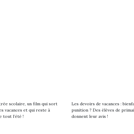
eluches quelles
Les peluc
qui permet aux enfants
es soient, sont des
qu’elles soi
d’explorer, comprendre
agnons pour les
compagnon
et s’approprier ce qu’ils…
s. Doudou, meilleur
enfants. Dou
objet à câliner,
ami, objet
ent,…
confident,…
 l’aventure était au
T’AS TON NERF ?
A l’heure du
out du jardin ?
déconfinement, des
trois confinements
premières grosses
ssifs, des couvre-
rée scolaire, un film qui sort
Les devoirs de vacances : bienf
chaleurs et des futures
 à des heures
es vacances et qui reste à
punition ? Des élèves de prima
vacances estivales, le
érentes, des
e tout l’été !
donnent leur avis !
parc, le jardin, la…
trictions de
Le boom de l
ignement pendant
pour enfant
e 15 mois,…