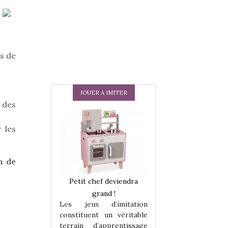
ts de
JOUER A IMITER
r des
r les
n de
 en peluche
Petit chef deviendra
Une loutre en pe
enfants, un
grand !
pour les enfants
Les jeux d’imitation
 change des
animal qui chang
constituent un véritable
assiques !
grands classiqu
terrain d’apprentissage