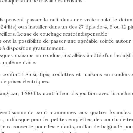
eluches quelles
Les peluc
chaque stand le travail des artisans.
qui permet aux enfants
es soient, sont des
qu’elles soi
d’explorer, comprendre
agnons pour les
compagnon
et s’approprier ce qu’ils…
s. Doudou, meilleur
enfants. Dou
 ils peuvent passer la nuit dans une vraie roulotte datan
objet à câliner,
ami, objet
4 lits) ou s’installer dans un des 27 tipis de 4, 6 ou 12 p
ent,…
confident,…
illers. Le sac de couchage reste indispensable !
is ont la possibilité de passer une agréable soirée autour
 à disposition gratuitement.
ques maisons en rondins, installées à côté d’un lac idylli
 supplémentaire.
 confort ! Ainsi, tipis, roulottes et maisons en rondins 
Le boom de l
 de prises électriques.
pour enfant
ng car, 1200 lits sont à leur disposition avec branche
qu’un
L’attrait p
est univer
ivertissements sont communes aux quatre formules:
 l’aventure était au
les plus pe
T’AS TON NERF ?
s, un kiosque pour les petites emplettes, des courts de te
commencer à
out du jardin ?
A l’heure du
La trottinet
e jeux couverte pour les enfants, un lac de baignade pou
trois confinements
déconfinement, des
ssifs, des couvre-