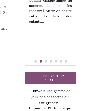
les enfants ?
Comme chaque année, au
Quelle que soit l
moment de choisir les
uses
sous laquel
cadeaux à offrir, on hésite
à 22
matérialise le tipi 
entre la liste des
tissu, plastique…)
enfants…
petite tente posé
s une
JEUX DE SOCIETE ET
CREATIFS
une gamme de
Kidywolf, une gamme de
Kidywolf, une ga
onnectés qui
jeux non connectés qui
jeux non connecté
randir !
fait grandir !
fait grandir 
9 la marque
Depuis 2019 la marque
Depuis 2019 la 