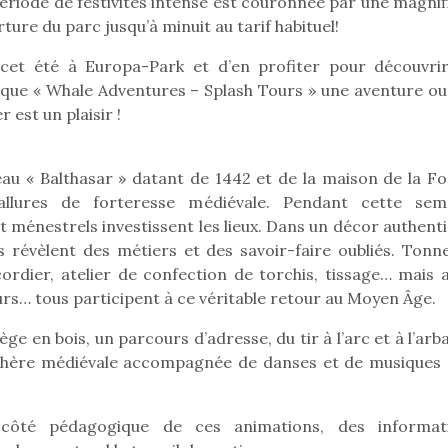
ériode de festivités intense est couronnée par une magnif
erture du parc jusqu’à minuit au tarif habituel!
cet été à Europa-Park et d’en profiter pour découvrir
ique « Whale Adventures – Splash Tours » une aventure ou 
 est un plaisir !
eau « Balthasar » datant de 1442 et de la maison de la Fo
llures de forteresse médiévale. Pendant cette sem
t ménestrels investissent les lieux. Dans un décor authent
 révèlent des métiers et des savoir-faire oubliés. Tonnel
cordier, atelier de confection de torchis, tissage… mais a
urs… tous participent à ce véritable retour au Moyen Âge.
e en bois, un parcours d’adresse, du tir à l’arc et à l’arb
loutre en peluche
Petit chef deviendra
Une loutre
phère médiévale accompagnée de danses et de musiques 
r les enfants, un
grand !
pour les 
Les jeux d’imitation
al qui change des
animal qui
constituent un véritable
e côté pédagogique de ces animations, des informat
ands classiques !
grands cl
terrain d’apprentissage