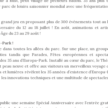
our à Rust, petit village de pêcheurs badois. 35 ans plus 
parc de loisirs saisonnier mondial avec une fréquentatio
Pâques 2026 : chocolats
Pâques 2026
e grand jeu en proposant plus de 300 événements tout au 
et idées pour une chasse
et idées po
ersaire du 12 au 18 juillet ! En août, animations et arti
aux œufs magique en
aux œufs 
Âge du 23 au 29 août !
famille
fam
-Park !
Chocolats à petits prix,
Chocolats à
jouets malins et idées
jouets mal
 dans toutes les allées du parc. Sur une place, un group
créatives… voici de quoi
créatives… 
nties tandis que Parades, Fêtes européennes et specta
organiser une chasse aux
organiser u
des 35 ans d’Europa-Park. Installé au cœur du parc, le Thé
œufs magique…
œufs magiq
 peau neuve et offre aux visiteurs un merveilleux voyage 
rs et lumières révèlent les 35 années d’existence d’Europa
, les innovations techniques et une multitude de spectacle
 public une semaine Spécial Anniversaire avec l’entrée gra