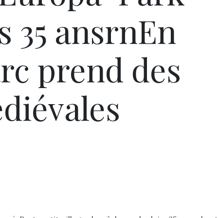
es 35 ansrnEn
arc prend des
édiévales