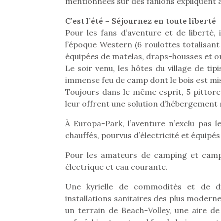
Les p
mentionnées sur des fanions expliquent à 
qu’ell
C’est l’été – Séjournez en toute liberté
comp
enfant
Pour les fans d’aventure et de liberté,
ami, 
l’époque Western (6 roulottes totalisant 2
confid
équipées de matelas, draps-housses et ore
Le soir venu, les hôtes du village de tip
immense feu de camp dont le bois est mis
Toujours dans le même esprit, 5 pittores
leur offrent une solution d’hébergement
À Europa-Park, l’aventure n’exclu pas le
chauffés, pourvus d’électricité et équipés
Pour les amateurs de camping et campi
électrique et eau courante.
Une kyrielle de commodités et de d
Et si
installations sanitaires des plus moderne
b
NextGen, une nouvelle
un terrain de Beach-Volley, une aire d
Après 
trottinette mécanique
Des trampolines pour les
succe