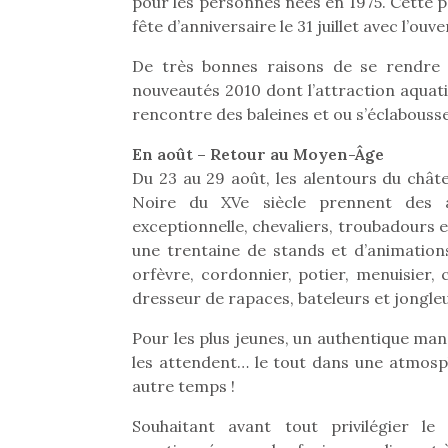
pour les personnes nées en 1975. Cette p
fête d’anniversaire le 31 juillet avec l’ouv
De très bonnes raisons de se rendre 
nouveautés 2010 dont l’attraction aquat
rencontre des baleines et ou s’éclabousser
En août – Retour au Moyen-Âge
Du 23 au 29 août, les alentours du chât
Noire du XVe siècle prennent des a
exceptionnelle, chevaliers, troubadours e
une trentaine de stands et d’animations
orfèvre, cordonnier, potier, menuisier, 
dresseur de rapaces, bateleurs et jongle
Pour les plus jeunes, un authentique manèg
Une 
les attendent… le tout dans une atmos
pou
autre temps !
anim
Souhaitant avant tout privilégier l
gr