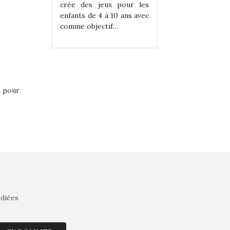
eux pour les
crée des jeux pour les
crée des jeux po
 à 10 ans avec
enfants de 4 à 10 ans avec
enfants de 4 à 10 a
tif…
comme objectif…
comme objectif…
a pour
édiées