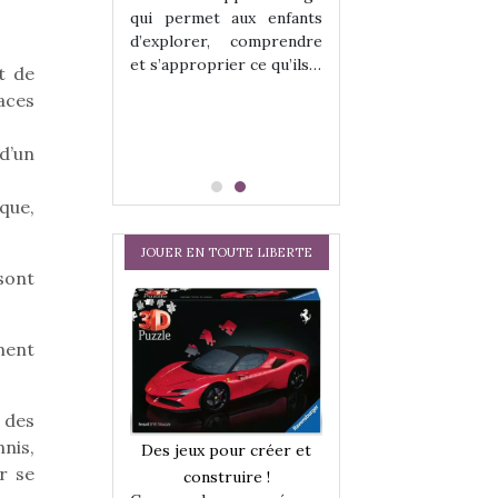
hes quelles
Les peluches q
qui permet aux enfants
ent, sont des
qu’elles soient, s
d’explorer, comprendre
s pour les
compagnons pou
et s’approprier ce qu’ils…
dou, meilleur
enfants. Doudou, m
t de
 à câliner,
ami, objet à câ
laces
confident,…
 d’un
que,
JOUER EN TOUTE LIBERTE
sont
a trottinette
 : bien plus
ment
 jeu !
our la glisse
sel, et même
 des
tits peuvent
Comment choisir
nnis,
 s’y initier.
Des jeux pour créer et
te…
cabanes et des tip
r se
construire !