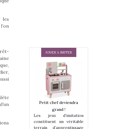
ique
 les
l’on
rêt-
JOUER A IMITER
aine
ique,
ier,
ussi
alète
 en peluche
Petit chef deviendra
Une loutre en pe
d’un
enfants, un
grand !
pour les enfants
Les jeux d’imitation
 change des
animal qui chang
constituent un véritable
ions
assiques !
grands classiqu
terrain d’apprentissage