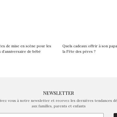
crée des jeux pour les
crée des j
enfants de 4 à 10 ans avec
enfants de 4
comme objectif…
comme objec
ées de mise en scène pour les
Quels cadeaux offrir à son pap
 d’anniversaire de bébé
la Fête des pères ?
NEWSLETTER
ivez vous à notre newsletter et recevez les dernières tendances d
aux familles, parents et enfants