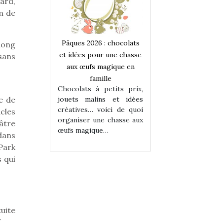
tard,
n de
 : chocolats
Pâques 2026 : chocolats
Pâques 2026 : cho
long
ur une chasse
et idées pour une chasse
et idées pour une
sans
magique en
aux œufs magique en
aux œufs magiqu
ille
famille
famille
 petits prix,
Chocolats à petits prix,
Chocolats à petit
ins et idées
jouets malins et idées
jouets malins et
e de
voici de quoi
créatives… voici de quoi
créatives… voici 
cles
ne chasse aux
organiser une chasse aux
organiser une cha
âtre
ue…
œufs magique…
œufs magique…
dans
-Park
s qui
tuite