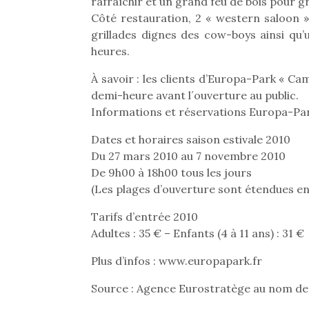
rafraîchir et un grand feu de bois pour gr
Beeper
grands et les petits !
feux
Côté restauration, 2 « western saloon 
Les enfants débordent
Durant les vacances
diff
grillades dignes des cow-boys ainsi qu’
souvent d’énergie. Varier
estivales et avec le
res
heures.
les occupations n’est pas
retour des beaux jours,
d’élo
toujours simple.
c’est l’occasion rêvée
presqu
À savoir : les clients d’Europa-Park « C
Conjuguer
pour les enfants de…
demi-heure avant l´ouverture au public.
divertissement, activité
Informations et réservations Europa-Park
physique ou
apprentissage…
Dates et horaires saison estivale 2010
Du 27 mars 2010 au 7 novembre 2010
De 9h00 à 18h00 tous les jours
(Les plages d’ouverture sont étendues en
Tarifs d’entrée 2010
Adultes : 35 € – Enfants (4 à 11 ans) : 31 €
Plus d’infos : www.europapark.fr
Source : Agence Eurostratège au nom de