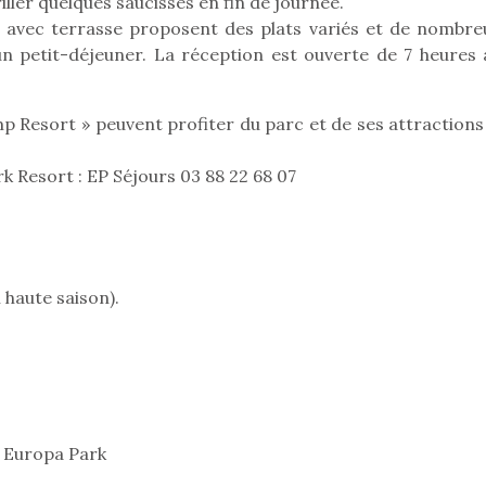
iller quelques saucisses en fin de journée.
premières grosses
 à des heures
» avec terrasse proposent des plats variés et de nombre
chaleurs et des futures
érentes, des
un petit-déjeuner. La réception est ouverte de 7 heures 
vacances estivales, le
trictions de
parc, le jardin, la…
ignement pendant
e 15 mois,…
amp Resort » peuvent profiter du parc et de ses attraction
 Resort : EP Séjours 03 88 22 68 07
 haute saison).
Kidywolf, une gamme de
Kidywolf, 
jeux non connectés qui
jeux non c
fait grandir !
fait g
 Europa Park
Depuis 2019 la marque
Depuis 201