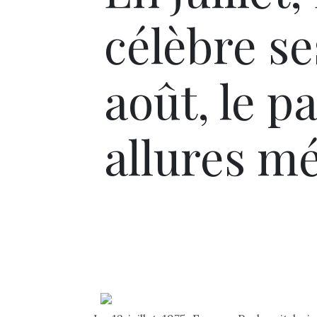
célèbre s
août, le p
allures m