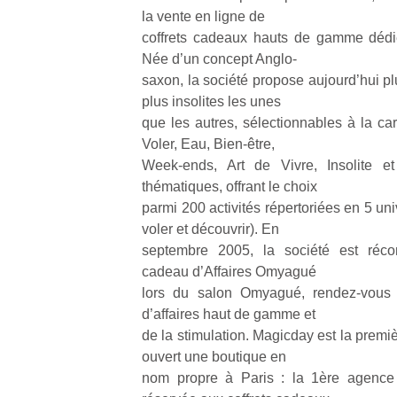
à 
la vente en ligne de
co
coffrets cadeaux hauts de gamme dédiés
…
Née d’un concept Anglo-
saxon, la société propose aujourd’hui pl
plus insolites les unes
que les autres, sélectionnables à la car
Voler, Eau, Bien-être,
Week-ends, Art de Vivre, Insolite et
thématiques, offrant le choix
parmi 200 activités répertoriées en 5 univ
voler et découvrir). En
l’
septembre 2005, la société est ré
NextGen,
cadeau d’Affaires Omyagué
Des
une
lors du salon Omyagué, rendez-vous
trampolines
nouvelle
d’affaires haut de gamme et
pour les
Ap
trottinette
de la stimulation. Magicday est la premi
co
grands et
mécanique
su
ouvert une boutique en
les petits !
Beeper
de
Durant les
nom propre à Paris : la 1ère agence
Les
co
vacances