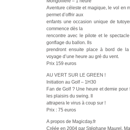
Mongolfière – 1 heure
p
Aventure céleste et magique, le vol en m
e
permet d’offrir aux
u
enfants une occasion unique de tutoye
commence dès la
rencontre avec le pilote et le spectacle
gonflage du ballon. Ils
prendront ensuite place à bord de la
cl
voyage d’une heure au gré du vent.
Le
Prix 159 euros
pe
qu
AU VERT SUR LE GREEN !
qu
so
Initiation au Golf – 1H30
s
Fan de Golf ? Une heure et demie pour f
c
les plaisirs du swing. Il
p
attrapera le virus à coup sur !
en
Prix : 75 euros
Do
me
A propos de Magicday.fr
am
Créée en 2004 par Stéphane Maurel, Magi