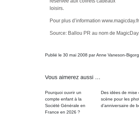
réservée aux coffrets cadeaux
enfants
fe
estivales
loisirs.
débordent
he
et avec le
souvent
di
retour des
Pour plus d’information www.magicday.fr
d’énergie.
de
beaux
Varier les
re
jours, c’est
Source: Ballou PR au nom de MagicDay.
occupations
de
l’occasion
n’est pas
d’
rêvée
toujours
pe
pour les
Publié le 30 mai 2008 par Anne Vaneson-Bigor
simple.
pr
enfants
Conjuguer
15
de…
divertissement,
activité
Vous aimerez aussi …
physique
ou
Pourquoi ouvrir un
Des idées de mise
apprentissage…
compte enfant à la
scène pour les pho
Société Générale en
d’anniversaire de 
France en 2026 ?