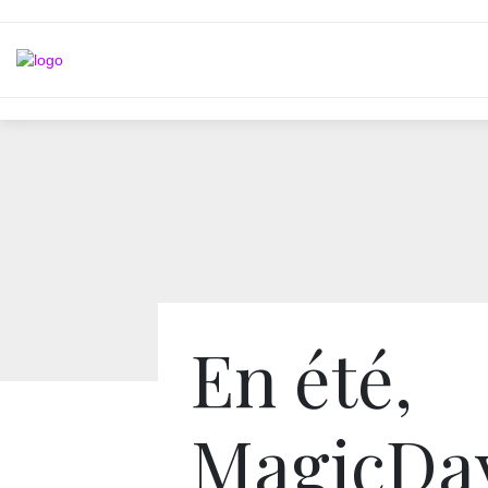
En été,
MagicDa