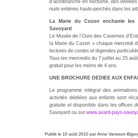
d’acrobranche en nocturne, des veillées
qu
nuits entières hauts-perchés dans les arb
so
s
La Marie du Cozon enchante les s
c
Savoyard
p
en
Le Musée de l’Ours des Cavernes d’Entr
Do
la Marie du Cozon » chaque mercredi de
me
lectures de contes et légendes particul
am
Tous les mercredis du 7 juillet au 25 ao
à 
gratuit pour les moins de 4 ans.
co
…
UNE BROCHURE DEDIEE AUX ENFA
Le programme intégral des animations 
activités dédiées aux enfants sont réc
gratuite et disponible dans les offices 
Savoyard ou sur
www.avant-pays-savoya
Publié le 10 août 2010 par Anne Vaneson-Bigo