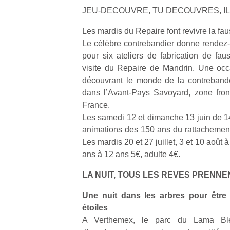
JEU-DECOUVRE, TU DECOUVRES, 
Les mardis du Repaire font revivre la f
Le célèbre contrebandier donne rendez
pour six ateliers de fabrication de fa
visite du Repaire de Mandrin. Une occ
Un
découvrant le monde de la contrebande
dans l’Avant-Pays Savoyard, zone front
France.
p
Les samedi 12 et dimanche 13 juin de 1
e
animations des 150 ans du rattachement
u
Les mardis 20 et 27 juillet, 3 et 10 août 
ans à 12 ans 5€, adulte 4€.
LA NUIT, TOUS LES REVES PRENNE
cl
Une nuit dans les arbres pour être
Le
étoiles
pe
A Verthemex, le parc du Lama Bl
qu