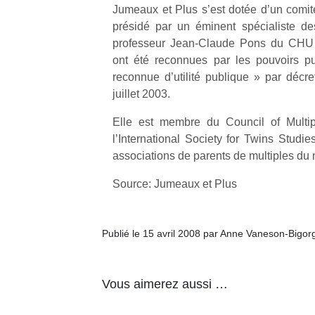
Jumeaux et Plus s’est dotée d’un comité
présidé par un éminent spécialiste de
professeur Jean-Claude Pons du CHU 
ont été reconnues par les pouvoirs pu
reconnue d’utilité publique » par déc
juillet 2003.
Un
Elle est membre du Council of Multip
l’International Society for Twins Studie
p
associations de parents de multiples du 
e
u
Source: Jumeaux et Plus
Publié le 15 avril 2008 par Anne Vaneson-Bigor
cl
Le
Vous aimerez aussi …
pe
qu