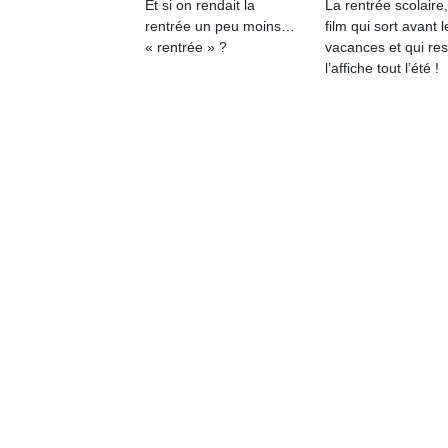
Et si on rendait la
La rentrée scolaire
qu
rentrée un peu moins…
film qui sort avant l
so
« rentrée » ?
vacances et qui res
s
l’affiche tout l’été !
c
p
en
Do
me
am
à 
co
…