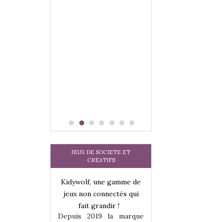
JEUX DE SOCIETE ET
CREATIFS
une gamme de
Kidywolf, une gamme de
Kidywolf, une ga
onnectés qui
jeux non connectés qui
jeux non connecté
randir !
fait grandir !
fait grandir 
9 la marque
Depuis 2019 la marque
Depuis 2019 la 