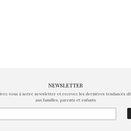
crée des jeux pour les
crée des j
enfants de 4 à 10 ans avec
enfants de 4
comme objectif…
comme objec
NEWSLETTER
ivez vous à notre newsletter et recevez les dernières tendances d
aux familles, parents et enfants