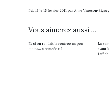
Les p
qu’ell
comp
Publié le 15 février 2011 par Anne Vaneson-Bigor
enfant
ami, 
confid
Vous aimerez aussi …
Et si on rendait la rentrée un peu
La rent
moins… « rentrée » ?
avant l
l’affich
Et si
b
NextGen, une nouvelle
Après 
trottinette mécanique
Des trampolines pour les
succe