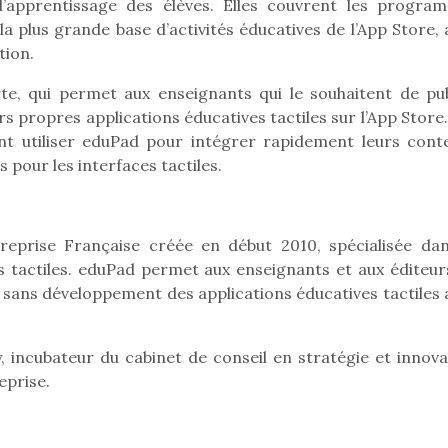
 d’apprentissage des élèves. Elles couvrent les progra
n, la plus grande base d’activités éducatives de l’App Store,
tion.
e, qui permet aux enseignants qui le souhaitent de pub
 propres applications éducatives tactiles sur l’App Store.
nt utiliser eduPad pour intégrer rapidement leurs cont
 pour les interfaces tactiles.
reprise Française créée en début 2010, spécialisée dan
s tactiles. eduPad permet aux enseignants et aux éditeur
 sans développement des applications éducatives tactiles 
loutre en peluche
Petit chef deviendra
Une loutre
 incubateur du cabinet de conseil en stratégie et innova
r les enfants, un
grand !
pour les 
eprise.
Les jeux d’imitation
al qui change des
animal qui
constituent un véritable
ands classiques !
grands cl
terrain d’apprentissage