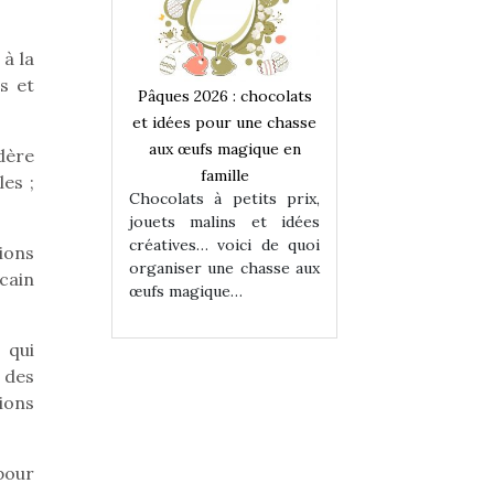
à la
s et
 : chocolats
Pâques 2026 : chocolats
Pâques 2026 : cho
ur une chasse
et idées pour une chasse
et idées pour une
magique en
aux œufs magique en
aux œufs magiqu
dère
ille
famille
famille
es ;
 petits prix,
Chocolats à petits prix,
Chocolats à petit
ins et idées
jouets malins et idées
jouets malins et
voici de quoi
créatives… voici de quoi
créatives… voici 
ions
ne chasse aux
organiser une chasse aux
organiser une cha
cain
ue…
œufs magique…
œufs magique…
 qui
 des
ions
pour