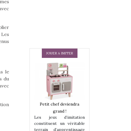
mmes
 avec
lier
 Les
enus
JOUER A IMITER
s le
s du
avec
 en peluche
Petit chef deviendra
Une loutre en pe
tion
enfants, un
grand !
pour les enfants
Les jeux d’imitation
 change des
animal qui chang
constituent un véritable
assiques !
grands classiqu
terrain d’apprentissage