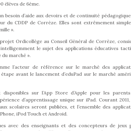
00 élèves de 6ème.
n besoin d’aide aux devoirs et de continuité pédagogique 
teur du CDDP de Corrèze. Elles sont extrêmement simple
Pâques 2026 : chocolats
Pâques 2026
mille ».
et idées pour une chasse
et idées po
aux œufs magique en
aux œufs 
 projet Ordicollège au Conseil Général de Corrèze, consi
famille
fam
ntelligemment le sujet des applications éducatives tactil
Chocolats à petits prix,
Chocolats à
e du marché ».
jouets malins et idées
jouets mal
créatives… voici de quoi
créatives… 
me l’acteur de référence sur le marché des applicat
organiser une chasse aux
organiser u
e étape avant le lancement d’eduPad sur le marché améri
œufs magique…
œufs magiq
 disponibles sur l’App Store d’Apple pour les parents
xpérience d’apprentissage unique sur iPad. Courant 2011,
ux scolaires seront publiées, et l’ensemble des applicat
iPhone, iPod Touch et Android.
ues avec des enseignants et des concepteurs de jeux 