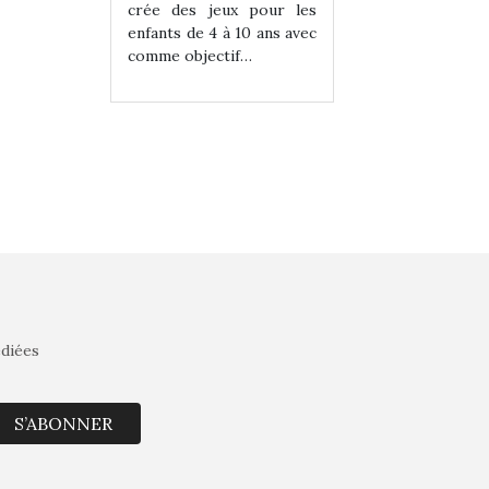
eux pour les
crée des jeux pour les
crée des jeux po
 à 10 ans avec
enfants de 4 à 10 ans avec
enfants de 4 à 10 a
tif…
comme objectif…
comme objectif…
édiées
S’ABONNER