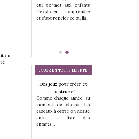
hes quelles
Les peluches q
qui permet aux enfants
ent, sont des
qu’elles soient, s
d’explorer, comprendre
s pour les
compagnons pou
et s’approprier ce qu’ils…
dou, meilleur
enfants. Doudou, m
 à câliner,
ami, objet à câ
confident,…
ait ou
ire
JOUER EN TOUTE LIBERTE
a trottinette
Des jeux pour créer et
Comment choisir
 : bien plus
construire !
cabanes et des tip
Comme chaque année, au
 jeu !
les enfants ?
moment de choisir les
our la glisse
Quelle que soit l
cadeaux à offrir, on hésite
sel, et même
sous laquel
entre la liste des
tits peuvent
matérialise le tipi 
enfants…
 s’y initier.
tissu, plastique…)
te…
petite tente posé